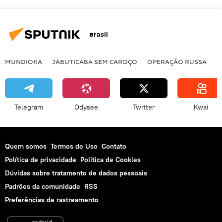
Brasil
MUNDIOKA
JABUTICABA SEM CAROÇO
OPERAÇÃO RUSSA
I
Telegram
Odysee
Twitter
Kwai
Quem somos
Termos de Uso
Contato
Política de privacidade
Política de Cookies
Dúvidas sobre tratamento de dados pessoais
Padrões da comunidade
RSS
Preferências de rastreamento