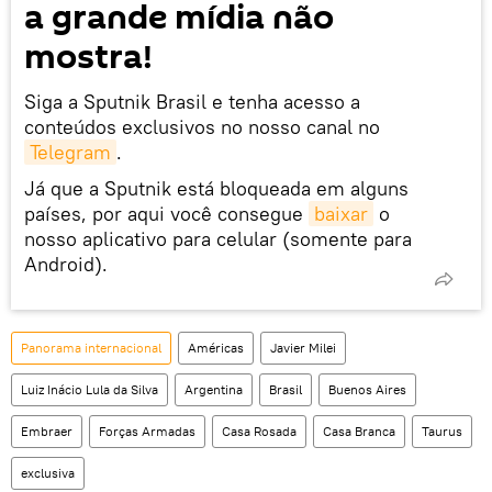
a grande mídia não
mostra!
Siga a Sputnik Brasil e tenha acesso a
conteúdos exclusivos no nosso canal no
Telegram
.
Já que a Sputnik está bloqueada em alguns
países, por aqui você consegue
baixar
o
nosso aplicativo para celular (somente para
Android).
Panorama internacional
Américas
Javier Milei
Luiz Inácio Lula da Silva
Argentina
Brasil
Buenos Aires
Embraer
Forças Armadas
Casa Rosada
Casa Branca
Taurus
exclusiva