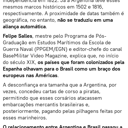
independência em 1822. Já a Argentina teve esses
mesmos marcos históricos em 1502 e 1816,
respectivamente. A proximidade de datas também é
geográfica, no entanto,
não se traduziu em uma
aliança automática
.
Felipe Salles
, mestre pelo Programa de Pós-
Graduação em Estudos Marítimos da Escola de
Guerra Naval (PPGEM/EGN) e editor-chefe do canal
BaseMilitar Video Magazine, explica que, no início
do século XIX,
os países que foram colonizados pela
Espanha olhavam para o Brasil como um braço dos
europeus nas Américas
.
A desconfiança era tamanha que a Argentina, por
vezes, concedeu cartas de corso a piratas,
permitindo que esses corsários atacassem
embarcações mercantis brasileiras e,
posteriormente, pagando pelas pilhagens feitas por
esses marinheiros.
O relacionamento entre Argentina e Brasil passou a