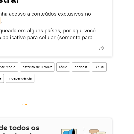
enha acesso a conteúdos exclusivos no
.
oqueada em alguns países, por aqui você
 aplicativo para celular (somente para
nte Médio
estreito de Ormuz
rádio
podcast
BRICS
a
independência
de todos os