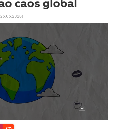
 ao caos global
 25.05.2026
)