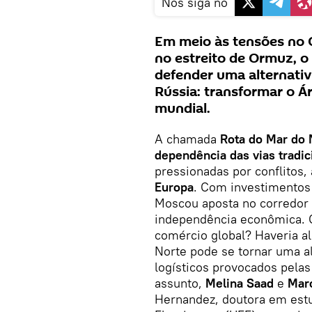
Nos siga no
Em meio às tensões no O
no estreito de Ormuz, o 
defender uma alternativ
Rússia: transformar o Á
mundial.
A chamada
Rota do Mar do
dependência das vias tradic
pressionadas por conflitos
Europa
. Com investimentos 
Moscou aposta no corredor 
independência econômica. 
comércio global? Haveria al
Norte pode se tornar uma al
logísticos provocados pelas
assunto,
Melina Saad
e
Marc
Hernandez, doutora em estu