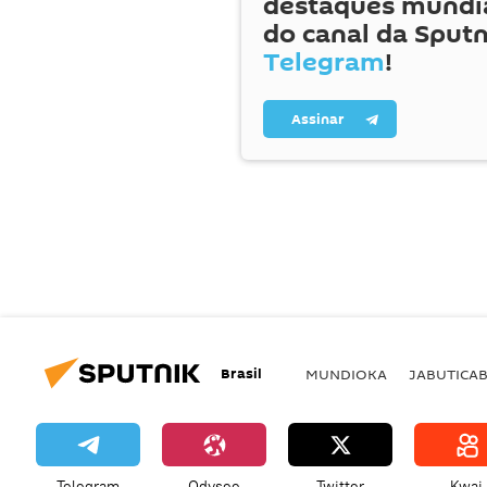
destaques mundia
do canal da Sputn
Telegram
!
Assinar
Brasil
MUNDIOKA
JABUTICA
Telegram
Odysee
Twitter
Kwai