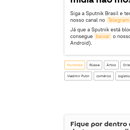
Siga a Sputnik Brasil e t
nosso canal no
Telegram
Já que a Sputnik está bl
consegue
baixar
o nosso
Android).
Mundioka
Rússia
Ártico
Orie
Vladimir Putin
comércio
logístic
Fique por dentro 