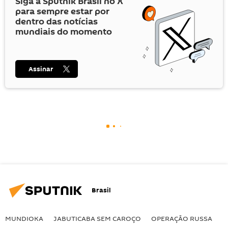
Siga a Sputnik Brasil no
X
para sempre estar por
dentro das notícias
mundiais do momento
Assinar
Brasil
MUNDIOKA
JABUTICABA SEM CAROÇO
OPERAÇÃO RUSSA
I