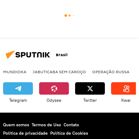
Brasil
MUNDIOKA
JABUTICABA SEM CAROÇO
OPERAÇÃO RUSSA
I
Telegram
Odysee
Twitter
Kwai
Quem somos
Termos de Uso
Contato
Política de privacidade
Política de Cookies