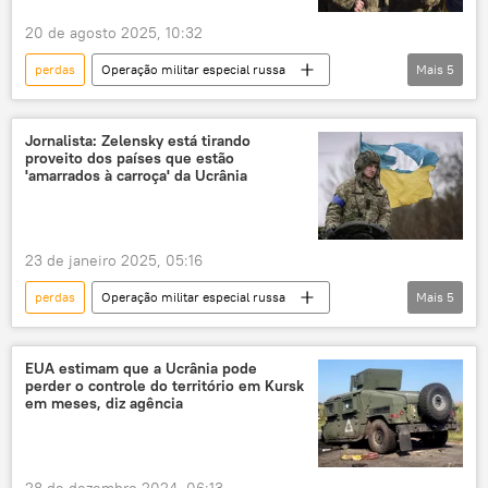
20 de agosto 2025, 10:32
perdas
Operação militar especial russa
Mais
5
Forças Armadas da Ucrânia
militares
desaparecidos
hackers russos
Jornalista: Zelensky está tirando
proveito dos países que estão
conflito armado
'amarrados à carroça' da Ucrânia
23 de janeiro 2025, 05:16
perdas
Operação militar especial russa
Mais
5
Forças Armadas da Ucrânia
Ocidente
apoio militar
Reino Unido
EUA estimam que a Ucrânia pode
perder o controle do território em Kursk
Vladimir Zelensky
em meses, diz agência
28 de dezembro 2024, 06:13