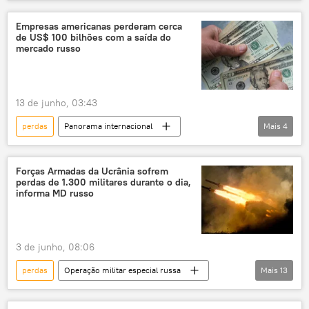
União Europeia
investimento
Ucrânia
orçamento militar
Empresas americanas perderam cerca
de US$ 100 bilhões com a saída do
mercado russo
13 de junho, 03:43
perdas
Panorama internacional
Mais
4
empresas estrangeiras
EUA
Rússia
comércio
Forças Armadas da Ucrânia sofrem
perdas de 1.300 militares durante o dia,
informa MD russo
3 de junho, 08:06
perdas
Operação militar especial russa
Mais
13
Rússia
Federação da Rússia