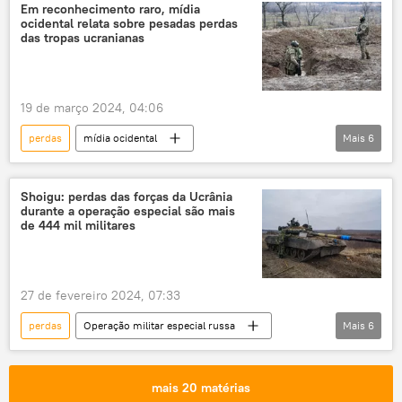
Exército da Ucrânia
Em reconhecimento raro, mídia
ocidental relata sobre pesadas perdas
das tropas ucranianas
19 de março 2024, 04:06
perdas
mídia ocidental
Mais
6
Forças Armadas da Ucrânia
Rússia
defesa antiaérea
baixas
militares
Shoigu: perdas das forças da Ucrânia
durante a operação especial são mais
Operação militar especial russa
de 444 mil militares
27 de fevereiro 2024, 07:33
perdas
Operação militar especial russa
Mais
6
Forças Armadas da Rússia
Sergei Shoigu
conflito armado
Ucrânia
reservas
mais 20 matérias