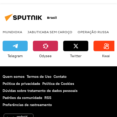
Brasil
MUNDIOKA
JABUTICABA SEM CAROÇO
OPERAÇÃO RUSSA
I
Telegram
Odysee
Twitter
Kwai
Quem somos
Termos de Uso
Contato
Política de privacidade
Política de Cookies
Dúvidas sobre tratamento de dados pessoais
Padrões da comunidade
RSS
Preferências de rastreamento