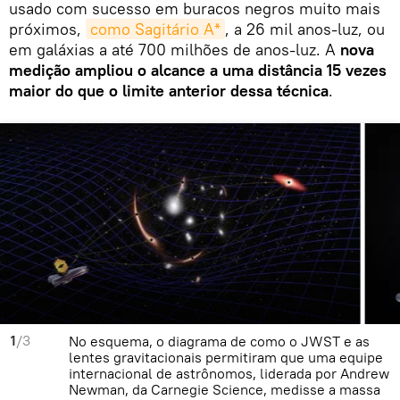
usado com sucesso em buracos negros muito mais
próximos,
como Sagitário A*
, a 26 mil anos‑luz, ou
em galáxias a até 700 milhões de anos‑luz. A
nova
medição ampliou o alcance a uma distância 15 vezes
maior do que o limite anterior dessa técnica
.
1
/3
No esquema, o diagrama de como o JWST e as
lentes gravitacionais permitiram que uma equipe
internacional de astrônomos, liderada por Andrew
Newman, da Carnegie Science, medisse a massa