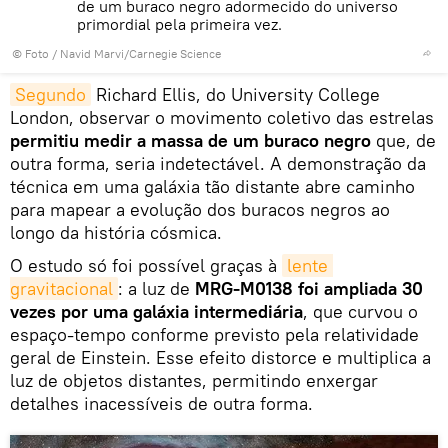
de um buraco negro adormecido do universo
primordial pela primeira vez.
© Foto /
Navid Marvi/Carnegie Science
Segundo
Richard Ellis, do University College
London, observar o movimento coletivo das estrelas
permitiu medir a massa de um buraco negro
que, de
outra forma, seria indetectável. A demonstração da
técnica em uma galáxia tão distante abre caminho
para mapear a evolução dos buracos negros ao
longo da história cósmica.
O estudo só foi possível graças à
lente 
gravitacional
: a luz de
MRG‑M0138 foi ampliada 30
vezes por uma galáxia intermediária
, que curvou o
espaço‑tempo conforme previsto pela relatividade
geral de Einstein. Esse efeito distorce e multiplica a
luz de objetos distantes, permitindo enxergar
detalhes inacessíveis de outra forma.