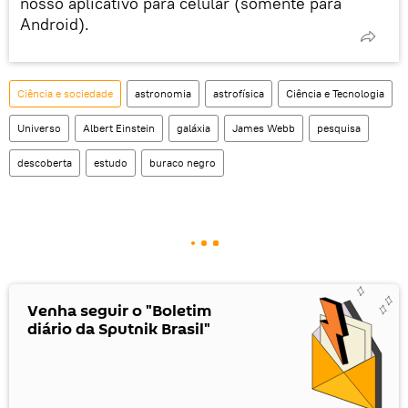
nosso aplicativo para celular (somente para
Android).
Ciência e sociedade
astronomia
astrofísica
Ciência e Tecnologia
Universo
Albert Einstein
galáxia
James Webb
pesquisa
descoberta
estudo
buraco negro
Venha seguir o "Boletim
diário da Sputnik Brasil"