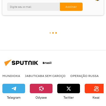
Brasil
MUNDIOKA
JABUTICABA SEM CAROÇO
OPERAÇÃO RUSSA
I
Telegram
Odysee
Twitter
Kwai