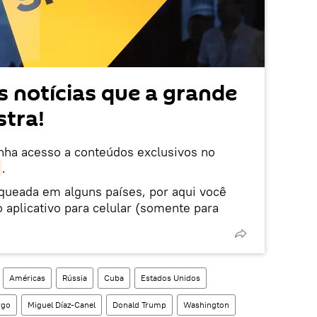
 notícias que a grande
tra!
enha acesso a conteúdos exclusivos no
.
oqueada em alguns países, por aqui você
 aplicativo para celular (somente para
Américas
Rússia
Cuba
Estados Unidos
rgo
Miguel Díaz-Canel
Donald Trump
Washington