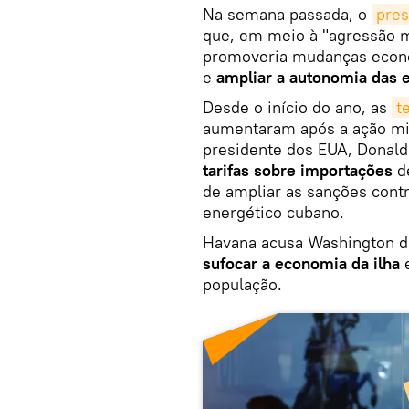
Na semana passada, o
pres
que, em meio à "agressão m
promoveria mudanças econô
e
ampliar a autonomia das
Desde o início do ano, as
t
aumentaram após a ação mil
presidente dos EUA, Donal
tarifas sobre importações
de
de ampliar as sanções contr
energético cubano.
Havana acusa Washington d
sufocar a economia da ilha
e
população.