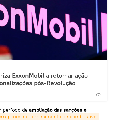
riza ExxonMobil a retomar ação
ionalizações pós-Revolução
 período de
ampliação das sanções e
errupções no fornecimento de combustível
,