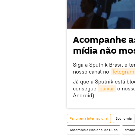
Acompanhe as
mídia não mos
Siga a Sputnik Brasil e t
nosso canal no
Telegram
Já que a Sputnik está bl
consegue
baixar
o nosso
Android).
Panorama internacional
Economia
Assembleia Nacional de Cuba
emba