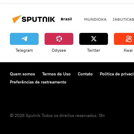
Brasil
MUNDIOKA
JABUTICA
Telegram
Odysee
Twitter
Kwai
Quem somos
Termos de Uso
Contato
Política de privac
Preferências de rastreamento
© 2026 Sputnik Todos os direitos reservados. 18+