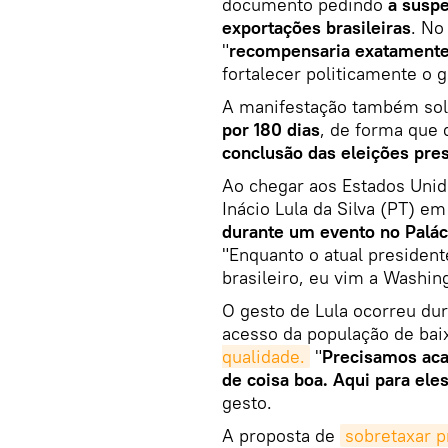
documento pedindo
a suspe
exportações brasileiras
. No
"
recompensaria exatamente 
fortalecer politicamente o g
A manifestação também sol
por 180 dias
, de forma que
conclusão das eleições pres
Ao chegar aos Estados Unido
Inácio Lula da Silva (PT) e
durante um evento no Paláci
"Enquanto o atual presiden
brasileiro, eu vim a Washin
O gesto de Lula ocorreu du
acesso da população de bai
qualidade.
"
Precisamos aca
de coisa boa. Aqui para ele
gesto.
A proposta de
sobretaxar p