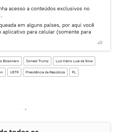
enha acesso a conteúdos exclusivos no
.
oqueada em alguns países, por aqui você
 aplicativo para celular (somente para
io Bolsonaro
Donald Trump
Luiz Inácio Lula da Silva
on
USTR
Presidência da República
PL