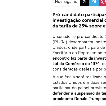
Nos siga no
Pré-candidato participa
investigação comercial 
da tarifa de 25% sobre e
O senador e pré-candidato à
(PL-RJ) desembarcou neste
Unidos, onde participará d
Escritório do Representant
encontro faz parte da inve
Lei de Comércio de 1974
, q
consideradas desleais por p
A audiência será realizada
Estados Unidos em duas sess
participar do painel previst
defender a suspensão da ta
presidente Donald Trump so