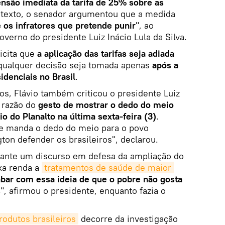
nsão imediata da tarifa de 25% sobre as
 texto, o senador argumentou que a medida
os infratores que pretende punir
", ao
overno do presidente Luiz Inácio Lula da Silva.
icita que
a aplicação das tarifas seja adiada
 qualquer decisão seja tomada apenas
após a
idenciais no Brasil
.
s, Flávio também criticou o presidente Luiz
m razão do
gesto de mostrar o dedo do meio
o do Planalto na última sexta-feira (3)
.
te manda o dedo do meio para o povo
gton defender os brasileiros", declarou.
rante um discurso em defesa da ampliação do
xa renda a
tratamentos de saúde de maior 
bar com essa ideia de que o pobre não gosta
s
", afirmou o presidente, enquanto fazia o
rodutos brasileiros
decorre da investigação