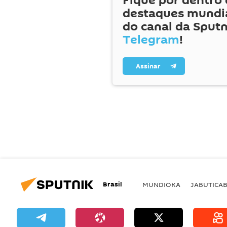
Fique por dentro 
destaques mundia
do canal da Sputn
Telegram
!
Assinar
Brasil
MUNDIOKA
JABUTICA