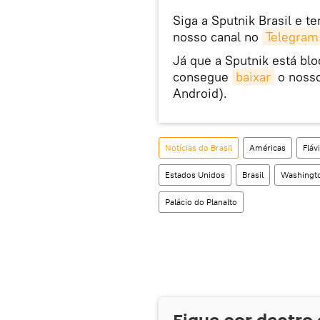
Siga a Sputnik Brasil e t
nosso canal no
Telegram
Já que a Sputnik está bl
consegue
baixar
o nosso
Android).
Notícias do Brasil
Américas
Fláv
Estados Unidos
Brasil
Washingt
Palácio do Planalto