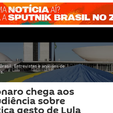
rasil. Entrevistas e análises de
s.
onaro chega aos
diência sobre
itica gesto de Lula