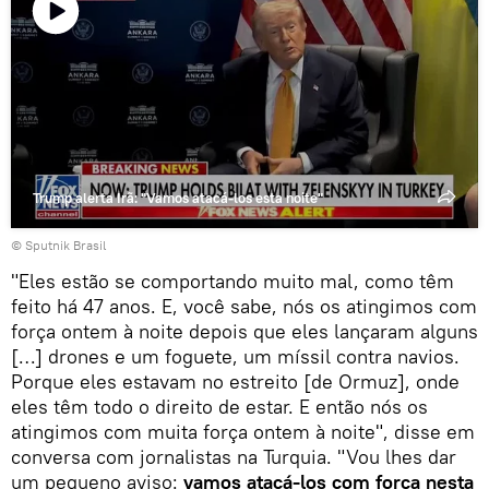
Reproduzir
o
vídeo
Trump alerta Irã: "Vamos atacá-los esta noite"
© Sputnik Brasil
"Eles estão se comportando muito mal, como têm
feito há 47 anos. E, você sabe, nós os atingimos com
força ontem à noite depois que eles lançaram alguns
[…] drones e um foguete, um míssil contra navios.
Porque eles estavam no estreito [de Ormuz], onde
eles têm todo o direito de estar. E então nós os
atingimos com muita força ontem à noite", disse em
conversa com jornalistas na Turquia. "Vou lhes dar
um pequeno aviso:
vamos atacá-los com força nesta