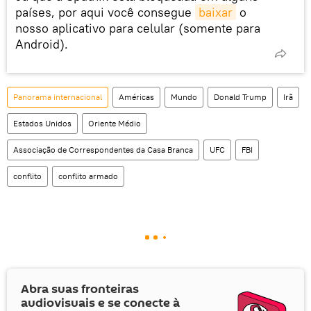
países, por aqui você consegue
baixar
o
nosso aplicativo para celular (somente para
Android).
Panorama internacional
Américas
Mundo
Donald Trump
Irã
Estados Unidos
Oriente Médio
Associação de Correspondentes da Casa Branca
UFC
FBI
conflito
conflito armado
Abra suas fronteiras
audiovisuais e se conecte à