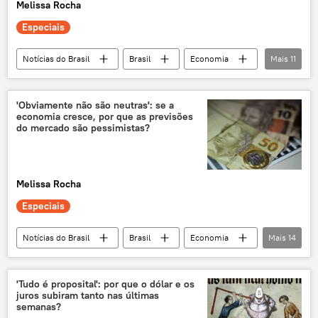
Melissa Rocha
Especiais
Notícias do Brasil
Brasil
Economia
Mais
11
Luiz Inácio Lula da Silva
Dilma Rousseff
Congresso
isenção
'Obviamente não são neutras': se a
economia cresce, por que as previsões
imposto de renda
governo
do mercado são pessimistas?
Câmara dos Deputados
Senado
consumo
arrecadação
exclusiva
Melissa Rocha
Especiais
Notícias do Brasil
Brasil
Economia
Mais
14
Luiz Inácio Lula da Silva
Banco Central
Congresso
Selic
inflação
'Tudo é proposital': por que o dólar e os
juros subiram tanto nas últimas
taxa de juros
mercado financeiro
semanas?