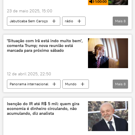
1:00:00
Câmara dos Deputados
Governo Federal
23 de maio 2025, 15:00
Senado Federal
Congresso Nacional
Jabuticaba Sem Caroço
rádio
Mais
8
IOF
imposto
conciliação
podcast
Brasil
comportamento
três Poderes
Poder Executivo
escrever
cérebro
memória
Poder Legislativo
exclusiva
'Situação com Irã está indo muito bem',
comenta Trump; nova reunião está
psicologia
sociedade civil
marcada para próximo sábado
12 de abril 2025, 22:50
Panorama internacional
Mundo
Mais
8
Donald Trump
Steve Witkoff
Abbas Araghchi
Irã
Isenção do IR até R$ 5 mil: quem gira
economia é dinheiro circulando, não
Estados Unidos
Air Force One
acumulando, diz analista
Oriente Médio e África
nuclear