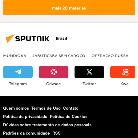
Movimento ao Socialismo (MAS)
mais 20 matérias
América Latina
rádio
podcast
Brasil
MUNDIOKA
JABUTICABA SEM CAROÇO
OPERAÇÃO RUSSA
I
Telegram
Odysee
Twitter
Kwai
Quem somos
Termos de Uso
Contato
Política de privacidade
Política de Cookies
Dúvidas sobre tratamento de dados pessoais
Padrões da comunidade
RSS