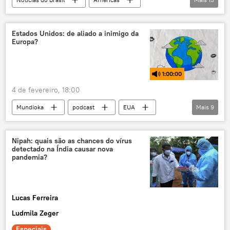
Luiz Inácio Lula da Silva
Evo Morales
Donald Trump
Brasil
Brasília
Estados Unidos: de aliado a inimigo da
Europa?
Bolívia
Movimento ao Socialismo (MAS)
Agepen – Agência Estadual de Administração do Sistema Penitenciário (MS)
1:00:00
parcerias comerciais
energia
4 de fevereiro, 18:00
fronteiras
hidrocarbonetos
gás
Mundioka
podcast
EUA
Mais
9
exclusiva
Petrobras
Europa
rádio
Estados Unidos
Ocidente
comércio
segurança
Nipah: quais são as chances do vírus
detectado na Índia causar nova
Organização do Tratado do Atlântico Norte
pandemia?
geopolítica
tensão geopolítica
Lucas Ferreira
Ludmila Zeger
Especiais