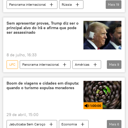
Panorama internacional
Rússia
Mais
19
Economia
Donald Trump
Sergei Lavrov
Brasil
China
Sem apresentar provas, Trump diz ser o
principal alvo do Irã e afirma que pode
SWIFT
sanções
Pix
ser assassinado
exclusiva
Américas
dólar
desdolarização
moedas nacionais
8 de julho, 16:33
transações comerciais
Estados Unidos
UFC
Panorama internacional
Américas
Mais
9
EUA
Ocidente
dependência
Mundo
Donald Trump
Irã
hegemonia
Estados Unidos
Oriente Médio
Boom de viagens e cidades em disputa:
quando o turismo expulsa moradores
Associação de Correspondentes da Casa Branca
FBI
conflito
conflito armado
1:00:00
29 de abril, 15:00
Jabuticaba Sem Caroço
Economia
Mais
6