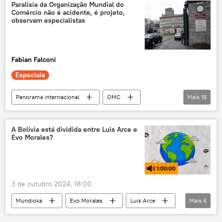
Porto de Santos
Produto Interno Bruto
Paralisia da Organização Mundial do
Comércio não é acidente, é projeto,
Rotas de Integração Sul-Americana
observam especialistas
América do Sul
Andes
Acre
exclusiva
oceano Pacífico
Fabian Falconi
exportações
importações
Especiais
Panorama internacional
OMC
Mais
16
Organização Mundial do Comércio
Américas
Economia
A Bolívia está dividida entre Luis Arce e
Evo Morales?
Estados Unidos
China
Ocidente
Donald Trump
Joe Biden
1:00:00
comércio internacional
GATT
3 de outubro 2024, 18:00
Fundo Monetário Internacional
FMI
Mundioka
Evo Morales
Luis Arce
Mais
6
Banco Mundial
acordos de Bretton Woods
Américas
Bolívia
exclusiva
EUA