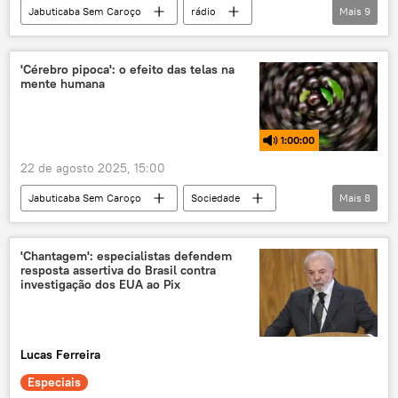
Jabuticaba Sem Caroço
rádio
Mais
9
podcast
Brasil
Economia
meio ambiente
renda
'Cérebro pipoca': o efeito das telas na
mente humana
sociedade civil
Conferência das Nações Unidas sobre as Mudanças Climáticas de 2025 (COP30)
1:00:00
mudanças climáticas
22 de agosto 2025, 15:00
Ministério do Meio Ambiente
Jabuticaba Sem Caroço
Sociedade
Mais
8
Ciência e Tecnologia
Américas
psicologia
redes sociais
cérebro
'Chantagem': especialistas defendem
resposta assertiva do Brasil contra
rádio
podcast
comportamento
investigação dos EUA ao Pix
Lucas Ferreira
Especiais