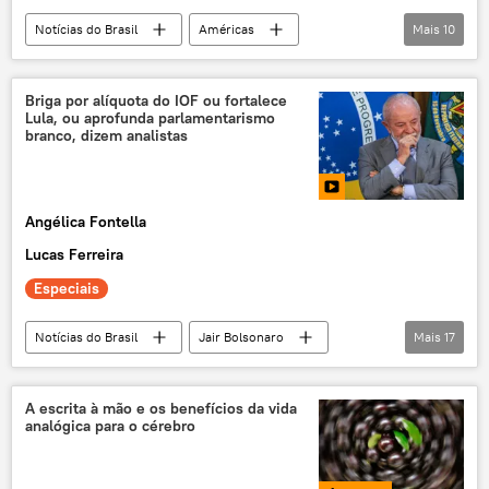
Notícias do Brasil
Américas
Mais
10
Economia
Donald Trump
Vladimir Putin
Brasil
Briga por alíquota do IOF ou fortalece
Lula, ou aprofunda parlamentarismo
Estados Unidos
Brasília
Itamaraty
branco, dizem analistas
USTR
Supremo Tribunal Federal (STF)
Alexandre de Moraes
Angélica Fontella
Lucas Ferreira
Especiais
Notícias do Brasil
Jair Bolsonaro
Mais
17
Alexandre de Moraes
Brasil
Congresso
Senado
A escrita à mão e os benefícios da vida
analógica para o cérebro
Supremo Tribunal Federal (STF)
Luiz Inácio Lula da Silva