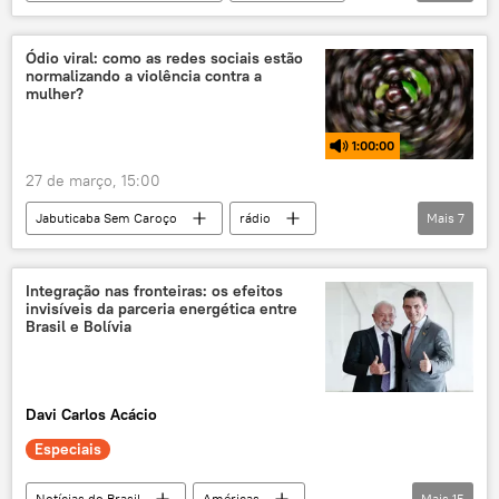
Brasil
Agência Nacional de Aviação Civil (ANAC)
Ódio viral: como as redes sociais estão
normalizando a violência contra a
viagens
aviação
rádio
mulher?
podcast
1:00:00
27 de março, 15:00
Jabuticaba Sem Caroço
rádio
Mais
7
podcast
Brasil
feminismo
feminicídio
sociedade civil
Integração nas fronteiras: os efeitos
invisíveis da parceria energética entre
comportamento
discurso de ódio
Brasil e Bolívia
Davi Carlos Acácio
Especiais
Notícias do Brasil
Américas
Mais
15