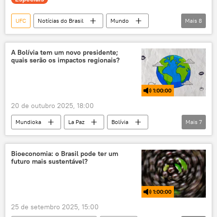
UFC
Notícias do Brasil
Mundo
Mais
8
Ásia e Oceania
José Mauro Coelho
Tedros Adhanom Ghebreyesus
Índia
A Bolívia tem um novo presidente;
quais serão os impactos regionais?
Brasil
Estados Unidos
Organização Mundial da Saúde (OMS)
1:00:00
exclusiva
20 de outubro 2025, 18:00
Mundioka
La Paz
Bolívia
Mais
7
América do Sul
Mercosul
rádio
podcast
política externa
direita
Bioeconomia: o Brasil pode ter um
futuro mais sustentável?
geopolítica
1:00:00
25 de setembro 2025, 15:00