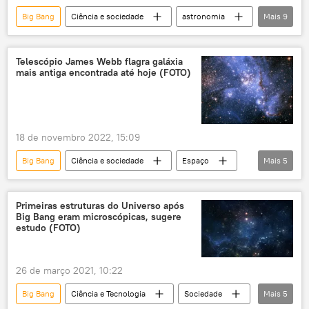
Big Bang
Ciência e sociedade
astronomia
Mais
9
astrofísica
buraco negro
Universo
exploração do espaço
Ciência e Tecnologia
Telescópio James Webb flagra galáxia
mais antiga encontrada até hoje (FOTO)
James Webb
Universidade de Cambridge
estudo
telescópio
18 de novembro 2022, 15:09
Big Bang
Ciência e sociedade
Espaço
Mais
5
espaço distante
NASA
Universidade da Califórnia
Primeiras estruturas do Universo após
Big Bang eram microscópicas, sugere
Universidade da Califórnia em Santa Cruz
estudo (FOTO)
EUA
26 de março 2021, 10:22
Big Bang
Ciência e Tecnologia
Sociedade
Mais
5