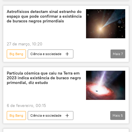
galáxias
astronomia
corpo celeste
Astrofísicos detectam sinal estranho do
espaço que pode confirmar a existência
de buracos negros primordiais
27 de março, 10:20
Big Bang
Ciência e sociedade
Mais
7
buracos negros
Universo
colapso
astronomia
astrofísica
telescópio
Partícula cósmica que caiu na Terra em
2023 indica existência de buraco negro
Espaço
primordial, diz estudo
6 de fevereiro, 00:15
Big Bang
Ciência e sociedade
Mais
5
Ciência e Tecnologia
mar Mediterrâneo