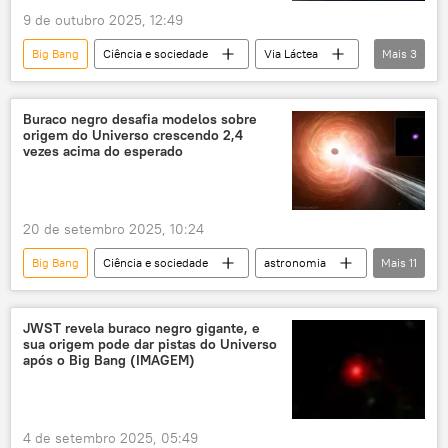
9 de outubro 2025, 12:49
Big Bang
Ciência e sociedade
Via Láctea
Mais
3
Universo
Universidade de Chicago
Espaço
Buraco negro desafia modelos sobre
origem do Universo crescendo 2,4
vezes acima do esperado
20 de setembro 2025, 10:24
Big Bang
Ciência e sociedade
astronomia
Mais
11
Ciência e Tecnologia
Universo
Sol
exploração do espaço
buraco negro
JWST revela buraco negro gigante, e
sua origem pode dar pistas do Universo
raios X
estrelas
raios cósmicos
após o Big Bang (IMAGEM)
estudo
descoberta
astrofísica
4 de setembro 2025, 05:49