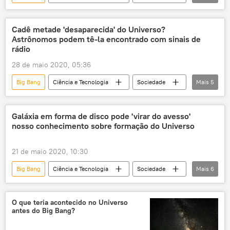
Notícias
Agência Espacial Europeia (ESA)
Agência Espacial Canadense
Cadê metade 'desaparecida' do Universo?
Astrônomos podem tê-la encontrado com sinais de
Observatório Europeu do Sul
Universo
rádio
NASA
28 de maio 2020, 05:36
Big Bang
Ciência e Tecnologia
Sociedade
Mais
5
Notícias
Espaço
universo
astronomia
ciência
Galáxia em forma de disco pode 'virar do avesso'
nosso conhecimento sobre formação do Universo
21 de maio 2020, 10:30
Big Bang
Ciência e Tecnologia
Sociedade
Mais
6
Notícias
Via Láctea
alma
Universidade da Califórnia
EUA
O que teria acontecido no Universo
antes do Big Bang?
Alemanha