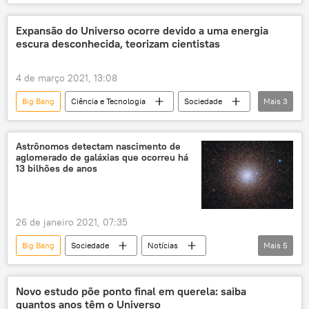
Notícias
Universo
buracos negros
astronomia
pesquisa
Expansão do Universo ocorre devido a uma energia
escura desconhecida, teorizam cientistas
4 de março 2021, 13:08
Big Bang
Ciência e Tecnologia
Sociedade
Mais
3
Notícias
Universo
Dinamarca
Astrônomos detectam nascimento de
aglomerado de galáxias que ocorreu há
13 bilhões de anos
26 de janeiro 2021, 07:35
Big Bang
Sociedade
Notícias
Mais
5
Ciência e Tecnologia
astronomia
galáxia
Universo
estrelas
Novo estudo põe ponto final em querela: saiba
quantos anos têm o Universo