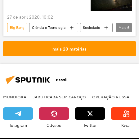
27 de abril 2020, 10:02
Big Bang
Ciência e Tecnologia
Sociedade
Mais
6
Notícias
ciência
Universo
pesquisa
teoria
física
mais 20 matérias
Brasil
MUNDIOKA
JABUTICABA SEM CAROÇO
OPERAÇÃO RUSSA
I
Telegram
Odysee
Twitter
Kwai