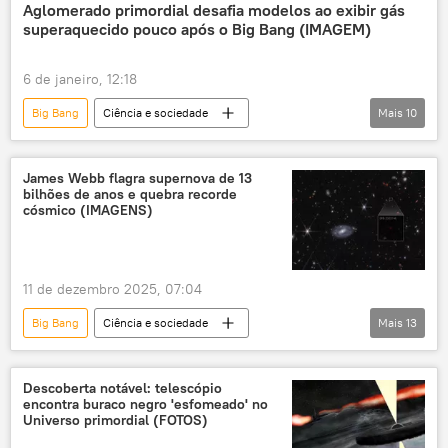
buraco negro
Espaço
Aglomerado primordial desafia modelos ao exibir gás
superaquecido pouco após o Big Bang (IMAGEM)
matéria escura
6 de janeiro, 12:18
Big Bang
Ciência e sociedade
Mais
10
astronomia
astrofísica
descoberta
pesquisa
estudo
Nature
James Webb flagra supernova de 13
bilhões de anos e quebra recorde
Universo
Ciência e Tecnologia
cósmico (IMAGENS)
Via Láctea
Atacama Large Millimeter Array (ALMA)
11 de dezembro 2025, 07:04
Espaço
Big Bang
Ciência e sociedade
Mais
13
astronomia
James Webb
telescópio
supernova
Descoberta notável: telescópio
encontra buraco negro 'esfomeado' no
exploração do espaço
Espaço
Universo primordial (FOTOS)
pesquisa
descoberta
ciência