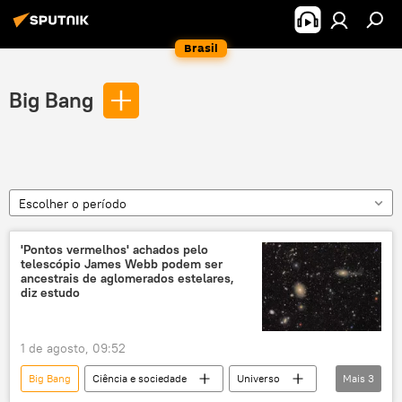
Brasil
Big Bang
Escolher o período
'Pontos vermelhos' achados pelo
telescópio James Webb podem ser
ancestrais de aglomerados estelares,
diz estudo
1 de agosto, 09:52
Big Bang
Ciência e sociedade
Universo
Mais
3