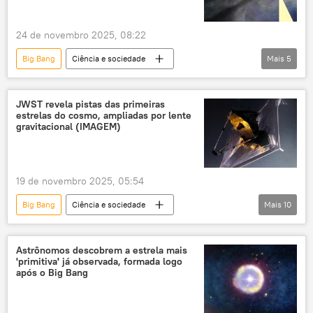
Ciência e Tecnologia
astrofísica
24 de novembro 2025, 08:22
Universo
Chile
Ilhas Canárias
Big Bang
Ciência e sociedade
Mais
5
buraco negro
galáxias
telescópio
James Webb
astronomia
Universo
JWST revela pistas das primeiras
estrelas do cosmo, ampliadas por lente
gravitacional (IMAGEM)
19 de novembro 2025, 05:54
Big Bang
Ciência e sociedade
Mais
10
Ciência e Tecnologia
Sociedade
Albert Einstein
Universo
Sol
Astrônomos descobrem a estrela mais
'primitiva' já observada, formada logo
estrelas
pesquisa
após o Big Bang
exploração do espaço
astrofísica
astronomia