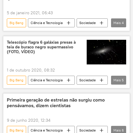
5 de janeiro 2021, 06:43
Big Bang
Ciência e Tecnologia
Sociedade
Mais
4
Notícias
Universo
estrelas
astronomia
Telescópio flagra 6 galáxias presas à
teia de buraco negro supermassivo
(FOTO, VÍDEO)
1 de outubro 2020, 08:32
Big Bang
Ciência e Tecnologia
Sociedade
Mais
5
Notícias
buraco negro
astronomia
Big Bang
telescópio
Primeira geração de estrelas não surgiu como
pensávamos, dizem cientistas
9 de junho 2020, 12:34
Big Bang
Ciência e Tecnologia
Sociedade
Mais
6