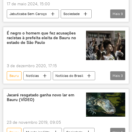
17 de maio 2024, 15:00
Jabuticaba Sem Caroço
Sociedade
Mais
9
Brasil
saúde mental
política pública
rádio
podcast
luta antimanicomial
É negro o homem que fez acusações
racistas à prefeita eleita de Bauru no
congresso
reforma
pacientes
estado de São Paulo
3 de dezembro 2020, 17:15
Bauru
Notícias
Notícias do Brasil
Mais
3
racismo
Patriotas
Polícia Civil
Jacaré resgatado ganha novo lar em
Bauru (VÍDEO)
23 de novembro 2019, 09:05