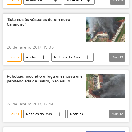
Bauru
Mundo insólito
Sociedade
Mais
6
Notícias
jacaré
crocodilo
réptil
filhote
aterro sanitário
'Estamos às vésperas de um novo
Carandiru'
26 de janeiro 2017, 19:06
Bauru
Análise
Notícias do Brasil
Mais
10
Notícias
Caos instalado: A crise no sistema penitenciário brasileiro
Rebelião, incêndio e fuga em massa em
penitenciária de Bauru, São Paulo
Manaus
Natal
São Paulo
carandiru
presídios de segurança máxima
massacre
rebelião
presos
24 de janeiro 2017, 12:44
Bauru
Notícias do Brasil
Notícias
Mais
12
Caos instalado: A crise no sistema penitenciário brasileiro
São Paulo
Polícia Militar