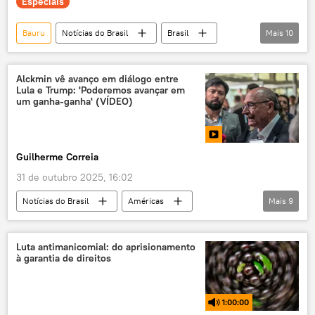
Especiais
Bauru
Notícias do Brasil
Brasil
Mais
10
Marcos Pontes
Cazaquistão
Fundação Astronauta Marcos Pontes
Alckmin vê avanço em diálogo entre
Lula e Trump: 'Poderemos avançar em
Senado
Estação Espacial Internacional
um ganha-ganha' (VÍDEO)
Cosmódromo de Baikonur
EEI
missão espacial
missão
exclusiva
Guilherme Correia
31 de outubro 2025, 16:02
Notícias do Brasil
Américas
Mais
9
Geraldo Alckmin
Donald Trump
Luiz Inácio Lula da Silva
ABC Paulista
Luta antimanicomial: do aprisionamento
à garantia de direitos
Estados Unidos
Brasil
Associação de Nações do Sudeste Asiático (ASEAN)
1:00:00
PT
São Paulo