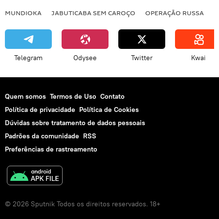
MUNDIOKA
JABUTICABA SEM CAROÇO
OPERAÇÃO RUSSA
I
Telegram
Odysee
Twitter
Kwai
Quem somos
Termos de Uso
Contato
Política de privacidade
Política de Cookies
Dúvidas sobre tratamento de dados pessoais
Padrões da comunidade
RSS
Preferências de rastreamento
© 2026 Sputnik Todos os direitos reservados. 18+