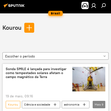
Brasil
Kourou
Escolher o período
Sonda SMILE é lançada para investigar
como tempestades solares afetam o
campo magnético da Terra
19 de maio, 09:16
Kourou
Ciência e sociedade
astronomia
Mais
9