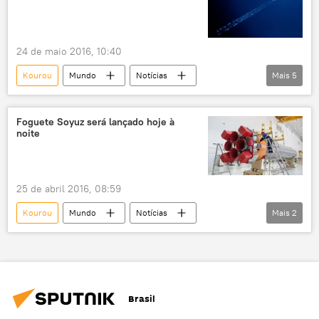
24 de maio 2016, 10:40
Kourou
Mundo
Notícias
Mais
5
Guiana Francesa
Soyuz
Espaço
foguete-portador
Rússia
Foguete Soyuz será lançado hoje à
noite
25 de abril 2016, 08:59
Kourou
Mundo
Notícias
Mais
2
Guiana
Arianespace
lançamento
Brasil