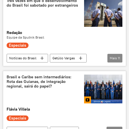
Três vezes em que o desenvolvimento
do Brasil foi sabotado por estrangeiros
lista
memes
redes sociais
Internet
Redação
Equipe da Sputnik Brasil
Especiais
Notícias do Brasil
Getúlio Vargas
Mais
11
Brasília
Estados Unidos
Brasil
Centro de Lançamento de Alcântara
Abrams
Brasil e Caribe sem intermediários:
Rota das Guianas, de integração
Cyclone
Casa Branca
regional, sairá do papel?
energia nuclear
lista
Engesa
M1 Abrams
Flávia Villela
Especiais