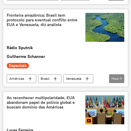
Mundo
José Antonio Kast
Gabriel Boric
Chile
América do Sul
Fronteira amazônica: Brasil tem
protocolo para eventual conflito entre
Argentina
Congresso
EUA e Venezuela, diz analista
Constituição
eleições presidenciais
eleições
integração regional
Rádio Sputnik
Rotas de Integração Sul-Americana
Guilherme Schanner
exclusiva
Mundioka
Especiais
Américas
Brasil
Venezuela
Mais
11
América do Sul
Panorama internacional
migração
migrantes
EUA
Ao reconhecer multipolaridade, EUA
abandonam papel de polícia global e
fronteira
exclusiva
Estados Unidos
buscam domínio das Américas
imigrantes
crise de imigrantes
xenofobia
Lucas Ferreira