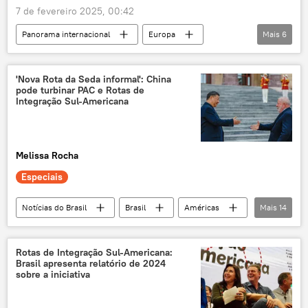
7 de fevereiro 2025, 00:42
crime organizado
fronteiras
Panorama internacional
Europa
Mais
6
crime ambiental
internacionalização
Mundo
Emmanuel Macron
França
Nova Caledônia
Palácio do Eliseu
'Nova Rota da Seda informal': China
pode turbinar PAC e Rotas de
Paris
Integração Sul-Americana
Melissa Rocha
Especiais
Notícias do Brasil
Brasil
Américas
Mais
14
Simone Tebet
Pacífico
Chile
BNDES
Nova Rota da Seda
Rotas de Integração Sul-Americana:
Brasil apresenta relatório de 2024
Nova Indústria Brasil (NIB)
sobre a iniciativa
reindustrialização
América do Sul