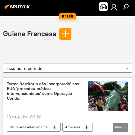
Brasil
Guiana Francesa
Escolher o período
Termo 'território não incorporado' nos
EUA 'precedeu práticas
intervencionistas' como Operação
Condor
13 de julho, 03:26
Panorama internacional
Américas
Mais
6