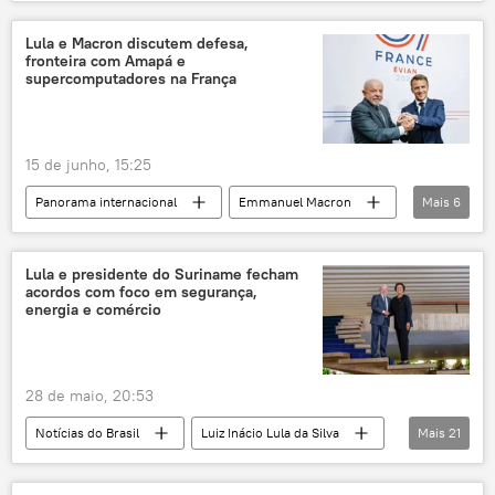
Washington
Estados Unidos
Espanha
Suprema Corte
Lula e Macron discutem defesa,
fronteira com Amapá e
Constituição
Exército britânico
supercomputadores na França
15 de junho, 15:25
Panorama internacional
Emmanuel Macron
Mais
6
Luiz Inácio Lula da Silva
França
Amapá
Brasil
Lula e presidente do Suriname fecham
acordos com foco em segurança,
Associação Europeia de Comércio Livre (EFTA)
energia e comércio
Mercosul
28 de maio, 20:53
Notícias do Brasil
Luiz Inácio Lula da Silva
Mais
21
Suriname
Brasil
acordos bilaterais