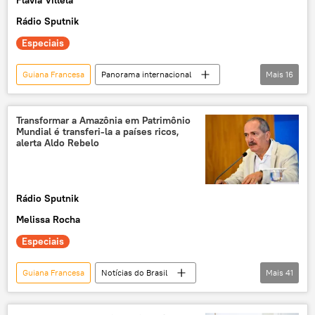
Flávia Villela
Rádio Sputnik
Especiais
Guiana Francesa
Panorama internacional
Mais
16
Mundo
França
ONU
Burkina Faso
Mali
Transformar a Amazônia em Patrimônio
Mundial é transferi-la a países ricos,
Oriente Médio e África
colonialismo
alerta Aldo Rebelo
guerra
Azerbaijão
exclusiva
Nova Caledônia
Sahel
Níger
Rádio Sputnik
Grupo Wagner
África
Melissa Rocha
América do Sul
Especiais
Guiana Francesa
Notícias do Brasil
Mais
41
Brasil
Aldo Rebelo
Emmanuel Macron
Amazônia