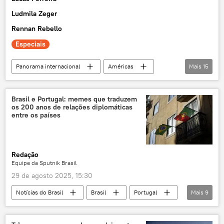
Ludmila Zeger
Rennan Rebello
Especiais
Panorama internacional
Américas
Mais
15
Rússia
Donald Trump
Pete Hegseth
Estados Unidos
Brasil e Portugal: memes que traduzem
os 200 anos de relações diplomáticas
Brasil
Washington
BRICS
entre os países
Casa Branca
vídeo
exclusiva
EUA
Departamento de Guerra dos EUA
Redação
mundo multipolar
multipolaridade
Equipe da Sputnik Brasil
América Latina
29 de agosto 2025, 15:30
Notícias do Brasil
Brasil
Portugal
Mais
9
Mundo
Argentina
Google Maps
Tratado de Paz
relações diplomáticas