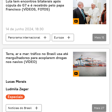
Lula tem encontros bilaterais após
cúpula do G7 e é recebido pelo papa
França
Alemanha
Imazon
Francisco (VÍDEOS, FOTOS)
ONU
meio ambiente
Floresta Amazônica
biodiversidade
14 de junho 2024, 18:30
marco temporal
ONGs
Panorama internacional
Europa
Mais
15
terras indígenas
conservação
Ursula von der Leyen
Narendra Modi
Patrimônio Mundial
agricultura
Luiz Inácio Lula da Silva
Índia
pecuária
União Europeia
Mercosul
Terra, ar e mar: tráfico no Brasil usa até
mergulhadores para acoplarem drogas
Brasil
Turquia
G7
acordo
exclusiva
Mundioka
nos navios (VÍDEO)
Comissão Europeia
BRICS
França
Floresta Amazônica
América do Sul
Emmanuel Macron
G20
Paris
Equador
Reino Unido
Lucas Morais
papa Francisco
Américas
Espanha
Peru
Portugal
Ludmila Zeger
encontro bilateral
Venezuela
Bolívia
Colômbia
Especiais
Suíça
Santa Catarina
Amazonas
Guiana
Suriname
Roraima
Notícias do Brasil
Mais
27