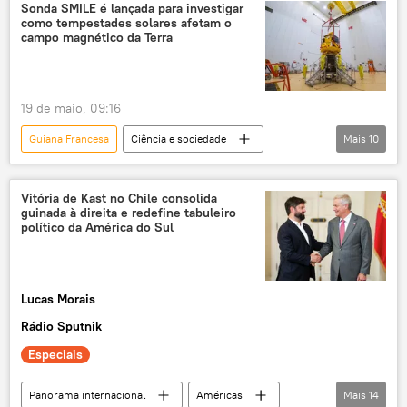
segurança
energia
comércio
Sonda SMILE é lançada para investigar
como tempestades solares afetam o
fronteira
Economia
Caribe
campo magnético da Terra
cooperação
cooperação bilateral
integração regional
19 de maio, 09:16
Rotas de Integração Sul-Americana
petróleo
Guiana Francesa
Ciência e sociedade
Mais
10
petróleo e gás
comércio bilateral
astronomia
exploração do espaço
minerais críticos
Defesa
órbita
China
segurança pública
segurança alimentar
Vitória de Kast no Chile consolida
guinada à direita e redefine tabuleiro
Agência Espacial Europeia (ESA)
Jennifer Geerlings-Simons
político da América do Sul
Ciência e Tecnologia
Kourou
raios X
tempestade solar
pesquisa
Lucas Morais
Rádio Sputnik
Especiais
Panorama internacional
Américas
Mais
14