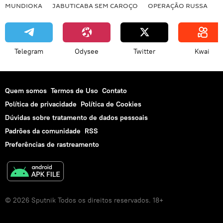
MUNDIOKA
JABUTICABA SEM CAROÇO
OPERAÇÃO RUSSA
I
recursos naturais
ONGs
ONG
desenvolvimento
financiamento
recursos minerais
militares
Telegram
Odysee
Twitter
Kwai
terras indígenas
política externa
Quem somos
Termos de Uso
Contato
Política de privacidade
Política de Cookies
Dúvidas sobre tratamento de dados pessoais
Padrões da comunidade
RSS
Preferências de rastreamento
© 2026 Sputnik Todos os direitos reservados. 18+