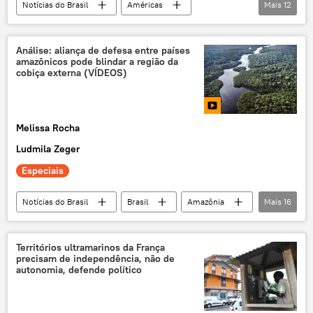
Notícias do Brasil
Américas
Mais
12
Caribe
Luiz Inácio Lula da Silva
Roraima
Brasil
Boa Vista
Análise: aliança de defesa entre países
amazônicos pode blindar a região da
Congresso Nacional
integração regional
cobiça externa (VÍDEOS)
estrada
Economia
exclusiva
Rotas de Integração Sul-Americana
estradas
Melissa Rocha
comércio
Ludmila Zeger
Especiais
Notícias do Brasil
Brasil
Amazônia
Mais
16
Floresta Amazônica
aliança
Defesa
biopirataria
invasão
Territórios ultramarinos da França
precisam de independência, não de
Forças Armadas
Exército
Marinha
autonomia, defende político
Aeronáutica
exclusiva
região amazônica
integração regional