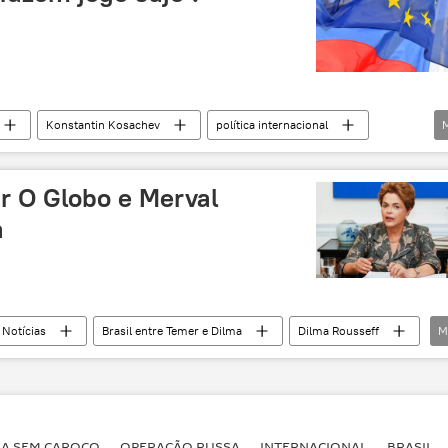
Konstantin Kosachev
política internacional
ússia
União Europeia
r O Globo e Merval
a
Notícias
Brasil entre Temer e Dilma
Dilma Rousseff
M
Petrobras
O Globo
denúncia
astos
Pasadena
corrupção
BA SEM CAROÇO
OPERAÇÃO RUSSA
INTERNACIONAL
BRASIL