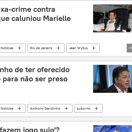
tráfico
tráfico de drogas
tráfico de armas
ixa-crime contra
e caluniou Marielle
Notícias
Rio de Janeiro
Jean Wyllys
M
ro Neves
Nancy Andrighi
Psol
TJRJ
Comando Vermelho (CV)
STJ
racismo
nho de ter oferecido
difamação
mentira
política
 para não ser preso
Notícias
Anthony Garotinho
suborno
'fazem jogo sujo'?