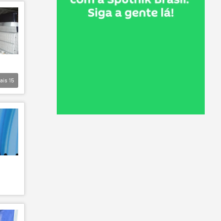
ais
15