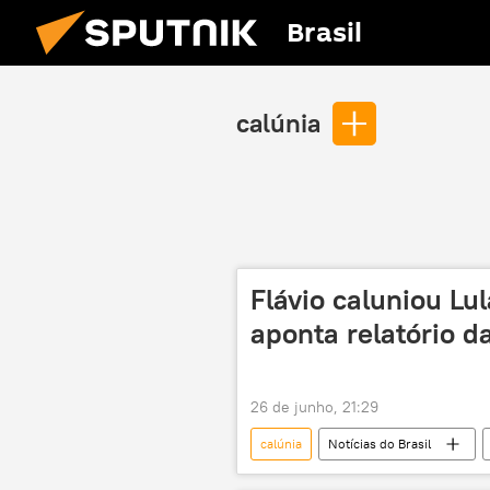
Brasil
calúnia
Flávio caluniou Lul
aponta relatório 
26 de junho, 21:29
calúnia
Notícias do Brasil
Alexandre de Moraes
Brasil