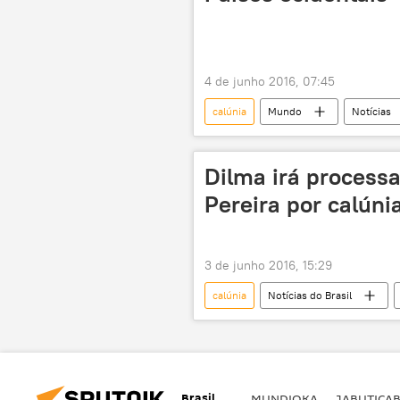
4 de junho 2016, 07:45
calúnia
Mundo
Notícias
partidos
radicais
R
Dilma irá processa
Pereira por calúni
3 de junho 2016, 15:29
calúnia
Notícias do Brasil
Merval Pereira
Celso Kamura
capa
cabeleireiro
g
Brasil
MUNDIOKA
JABUTICA