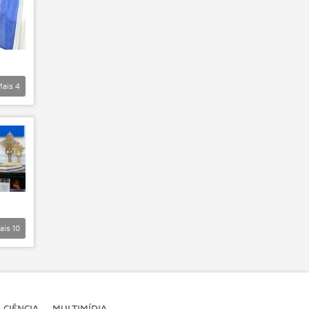
Mais
4
ais
10
CIÊNCIA
MULTIMÍDIA