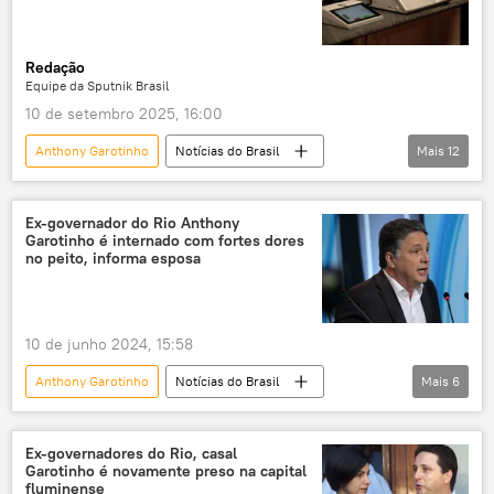
eleições 2026
Redação
Equipe da Sputnik Brasil
10 de setembro 2025, 16:00
Anthony Garotinho
Notícias do Brasil
Mais
12
Marcelo Crivella
Rio de Janeiro
São Paulo
José Roberto Arruda
Ex-governador do Rio Anthony
Garotinho é internado com fortes dores
Campos dos Goytacazes
no peito, informa esposa
Supremo Tribunal Federal (STF)
Senado Federal
política
10 de junho 2024, 15:58
ficha limpa
Lei da Ficha Limpa
Anthony Garotinho
Notícias do Brasil
Mais
6
corrupção
crime eleitoral
Rio de Janeiro
Republicanos
Dr. Rosinha
Odebrecht
Américas
Ex-governadores do Rio, casal
Garotinho é novamente preso na capital
Lava Jato
fluminense