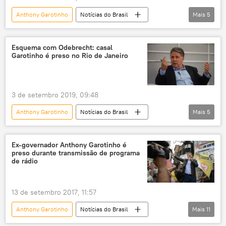
Anthony Garotinho
Notícias do Brasil
Mais
5
Notícias
Rosinha Matheus
Tribunal de Justiça do Rio de Janeiro
prisão
Esquema com Odebrecht: casal
Garotinho é preso no Rio de Janeiro
habeas corpus
3 de setembro 2019, 09:48
Anthony Garotinho
Notícias do Brasil
Mais
5
Notícias
Rosinha Matheus
Lava Jato
G1
Rio de Janeiro
Ex-governador Anthony Garotinho é
preso durante transmissão de programa
de rádio
13 de setembro 2017, 11:57
Anthony Garotinho
Notícias do Brasil
Mais
11
Notícias
Rio de Janeiro
Bangu