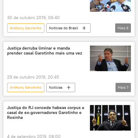
30 de outubro 2019, 06:40
Anthony Garotinho
Notícias do Brasil
Mais
8
Notícias
Rosinha Matheus
Campos dos Goytacazes
Polícia Civil
Justiça derruba liminar e manda
prender casal Garotinho mais uma vez
investigação
corrupção
prisão
Rio de Janeiro
29 de outubro 2019, 20:45
Anthony Garotinho
Notícias
Mais
7
Notícias do Brasil
prisão
justiça
liminar
Campos dos Goytacazes
Justiça do RJ concede habeas corpus a
casal de ex-governadores Garotinho e
governador
Rio de Janeiro
Rosinha
4 de setembro 2019, 08:00