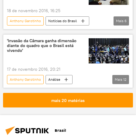
Polícia Federal
UERJ
18 de novembro 2016, 16:25
Palácio do Planalto
MPF
Anthony Garotinho
Notícias do Brasil
Mais
6
Sindicato dos Servidores do Poder Judiciário do Estado do Rio de Janeiro
Notícias
Bangu
prisão
IPERJ
justiça
corrupção
morte
cadeia
presídio
'Invasão da Câmara ganha dimensão
prisão
governadores
diante do quadro que o Brasil está
vivendo'
aumento de impostos
desvios
17 de novembro 2016, 20:21
Anthony Garotinho
Análise
Mais
12
Notícias do Brasil
Notícias
Brasília
Rio de Janeiro
Esperidião Amin
mais 20 matérias
Sérgio Cabral
DEM
Congresso Nacional do Brasil
Câmara Federal
manifestação
Brasil
extrema direita
intervenção militar