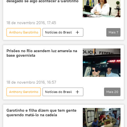
delegado se algo acontecer a Garotinho
18 de novembro 2016, 17:45
Anthony Garotinho
Notícias do Brasil
Mais
7
Notícias
Sociedade
Rio de Janeiro
Rosinha Matheus
prisão
Prisões no Rio acendem luz amarela na
base governista
transferência
penitenciária
18 de novembro 2016, 16:57
Anthony Garotinho
Notícias do Brasil
Mais
20
Notícias
Rio de Janeiro
Michel Temer
Romero Jucá
Garotinho e filha dizem que tem gente
querendo matá-lo na cadeia
Rafael Moura
Henrique Meirelles
Sérgio Cabral
Ramon Carrera