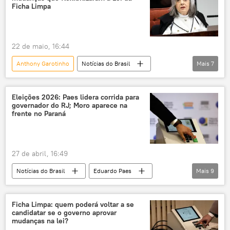
Partido Liberal
eleições 2026
Ficha Limpa
caso Master
eleições
22 de maio, 16:44
Anthony Garotinho
Notícias do Brasil
Mais
7
Eduardo Cunha
Rio de Janeiro
Congresso
Supremo Tribunal Federal (STF)
Eleições 2026: Paes lidera corrida para
governador do RJ; Moro aparece na
TSE
eleições
eleições 2026
frente no Paraná
27 de abril, 16:49
Notícias do Brasil
Eduardo Paes
Mais
9
Sergio Moro
Cláudio Castro
Rio de Janeiro
Paraná
Pará
Ficha Limpa: quem poderá voltar a se
candidatar se o governo aprovar
Senado
eleições
votos
mudanças na lei?