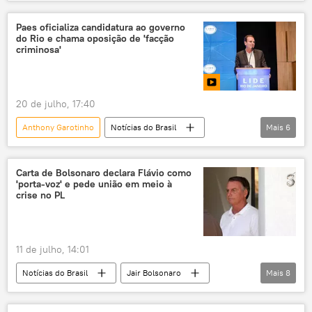
Daniel Vorcaro
Michelle Bolsonaro
Brasil
PL
eleições
Paes oficializa candidatura ao governo
do Rio e chama oposição de 'facção
eleições 2026
pedido de desculpas
criminosa'
20 de julho, 17:40
Anthony Garotinho
Notícias do Brasil
Mais
6
Eduardo Paes
Rio de Janeiro
eleições
eleições 2026
Carta de Bolsonaro declara Flávio como
'porta-voz' e pede união em meio à
Governo do Estado do Rio de Janeiro
crise no PL
governador
11 de julho, 14:01
Notícias do Brasil
Jair Bolsonaro
Mais
8
Flávio Bolsonaro
Michelle Bolsonaro