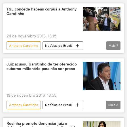
Campos dos Goytacazes
Gericinó
TSE concede habeas corpus a Anthony
Garotinho
Rosinha Matheus
Ralph Manhães
Polícia Federal
Ministério Público Eleitoral
100º Zona Eleitoral de Campos dos Goytacazes
24 de novembro 2016, 13:15
Operação Chequinho
Anthony Garotinho
Notícias do Brasil
Mais
7
Notícias
Rio de Janeiro
Campos dos Goytacazes
Rosinha Matheus
Juiz acusou Garotinho de ter oferecido
suborno milionário para não ser preso
Luciana Lóssio
TSE
Cheque Cidadão
19 de novembro 2016, 18:53
Anthony Garotinho
Notícias do Brasil
Mais
3
Notícias
suborno
calúnia
Rosinha promete denunciar juiz e