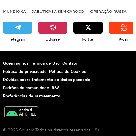
MUNDIOKA
JABUTICABA SEM CAROÇO
OPERAÇÃO RUSSA
I
Telegram
Odysee
Twitter
Kwai
Quem somos
Termos de Uso
Contato
Política de privacidade
Política de Cookies
Dúvidas sobre tratamento de dados pessoais
Padrões da comunidade
RSS
Preferências de rastreamento
© 2026 Sputnik Todos os direitos reservados. 18+