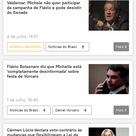
Brasília
Brasil
PL
Valdemar: Michele não quer participar
da campanha de Flávio e pode desistir
Republicanos
Banco Master
do Senado
eleições 2026
2 de julho, 14:01
Anthony Garotinho
Notícias do Brasil
Mais
9
Flávio Bolsonaro
Valdemar Costa Neto
Michelle Bolsonaro
Brasil
PL
Flávio Bolsonaro diz que Michelle está
'completamente desinformada' sobre
Banco Master
Senado
caso Master
festa de Vorcaro
Daniel Vorcaro
1 de julho, 16:40
Notícias do Brasil
Daniel Vorcaro
Mais
9
Flávio Bolsonaro
Michelle Bolsonaro
Brasil
PL
Banco Master
Cármen Lúcia declara voto contrário às
mudanças que flexibilizaram a Lei da