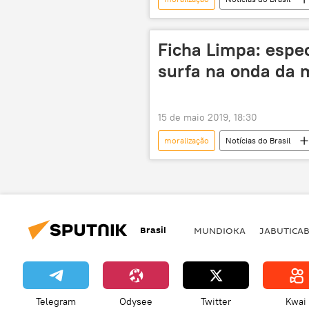
Alexandre de Moraes
Supremo
Constituição Federal
reforma
Ficha Limpa: espec
surfa na onda da 
15 de maio 2019, 18:30
moralização
Notícias do Brasil
Paula Bernardelli
ficha limpa
decreto
Brasil
MUNDIOKA
JABUTICA
Telegram
Odysee
Twitter
Kwai