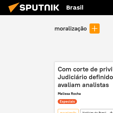
Brasil
moralização
Com corte de privi
Judiciário definid
avaliam analistas
Melissa Rocha
Especiais
moralização
Notícias do Brasil