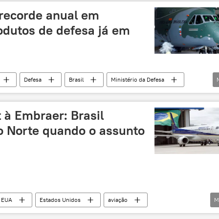
 recorde anual em
odutos de defesa já em
Defesa
Brasil
Ministério da Defesa
 Indústria
Produto Interno Bruto
aviões
exportações brasileiras
à Embraer: Brasil
o Norte quando o assunto
EUA
Estados Unidos
aviação
M
Boeing
Economia
governo federal
Brasil