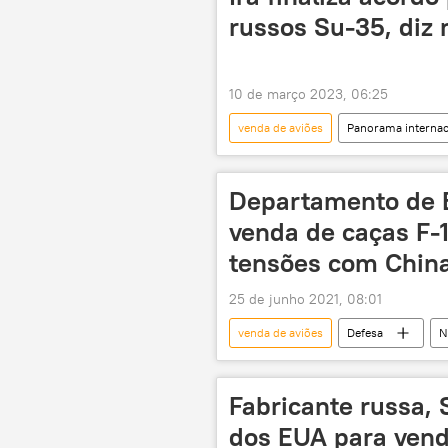
russos Su-35, diz 
10 de março 2023, 06:25
venda de aviões
Panorama internac
caças de quarta geração
Su-
ONU
Iraque
Departamento de 
venda de caças F-1
tensões com Chin
25 de junho 2021, 08:01
venda de aviões
Defesa
N
China
Filipinas
Fabricante russa, 
dos EUA para vende