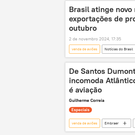
Brasil atinge novo
exportações de pr
outubro
2 de novembro 2024, 17:35
venda de aviões
Notícias do Brasil
BID
Confederação Nacional da
aeronaves
exportações
De Santos Dumont 
incomoda Atlântic
é aviação
Guilherme Correia
Especiais
venda de aviões
Embraer
Força Aérea Brasileira (FAB)