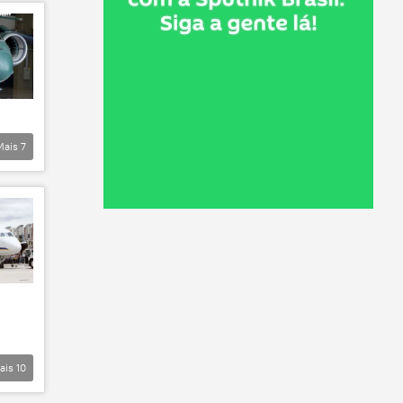
Mais
7
ais
10