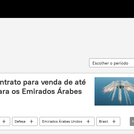
Escolher o período
ntrato para venda de até
ara os Emirados Árabes
Defesa
Emirados Árabes Unidos
Brasil
enda
aviação
Oriente Médio e África