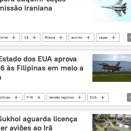
missão iraniana
ional
Irã
Rússia
acordo
caças
35
venda
venda de armas
Sukhoi
Estado dos EUA aprova
6 às Filipinas em meio a
a
otícias
F-16
tensão regional
EUA
Sukhoi aguarda licença
r aviões ao Irã