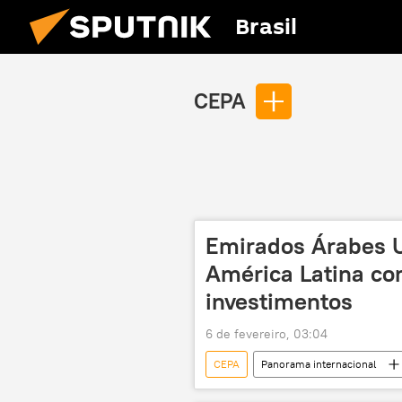
Brasil
CEPA
Emirados Árabes 
América Latina co
investimentos
6 de fevereiro, 03:04
CEPA
Panorama internacional
Emirados Árabes Unidos
Spu