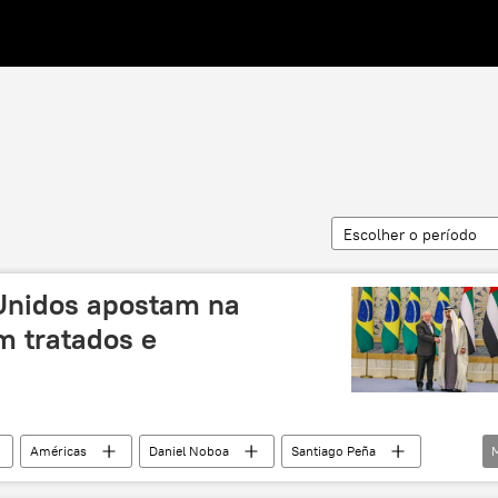
Escolher o período
Unidos apostam na
m tratados e
Américas
Daniel Noboa
Santiago Peña
tnik
Paraguai
Equador
Gabriel Boric