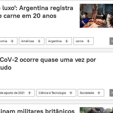
 luxo': Argentina registra
 carne em 20 anos
nomia
Américas
Argentina
carne
China
agropecuária
crise econômica
CoV-2 ocorre quase uma vez por
tudo
de agosto de 2021
Ciência e Tecnologia
Sociedade
novo coronavírus
SARS-CoV-19
mutação
rus
sinam militares britânicos