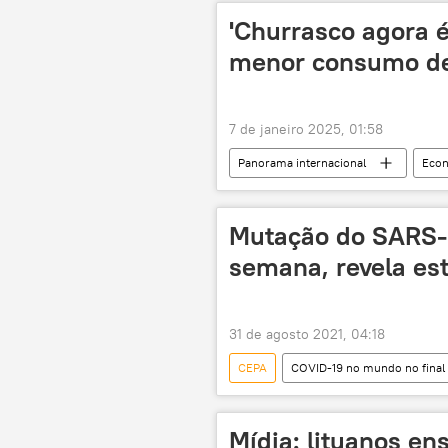
Mercosul
'Churrasco agora é
menor consumo de
7 de janeiro 2025, 01:58
Panorama internacional
Eco
inflação
churrasco
pobreza
Mutação do SARS-
semana, revela es
31 de agosto 2021, 04:18
CEPA
COVID-19 no mundo no final 
Notícias
COVID-19
infecção
doença
ví
Mídia: lituanos en