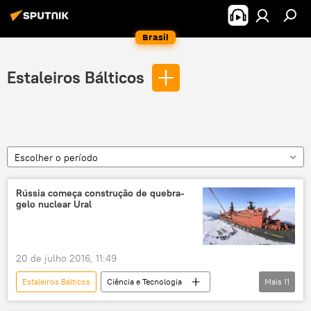
Brasil
Estaleiros Bálticos
Escolher o período
Rússia começa construção de quebra-
gelo nuclear Ural
20 de julho 2016, 11:49
Estaleiros Bálticos
Ciência e Tecnologia
Mais
11
Notícias
Sociedade
Ártico