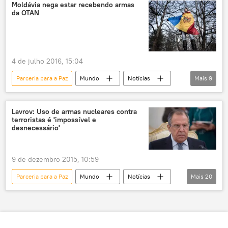
Bucareste
Jens Stoltenberg
OTAN
Polônia
Moldávia nega estar recebendo armas
da OTAN
Conselho do Atlântico Norte
adesão
aliança militar
soberania
integridade territorial
4 de julho 2016, 15:04
Parceria para a Paz
Mundo
Notícias
Mais
9
Moldávia
Geórgia
Jens Stoltenberg
OTAN
estratégia
defesa nacional
Lavrov: Uso de armas nucleares contra
terroristas é 'impossível e
segurança nacional
neutralidade
desnecessário'
armas
9 de dezembro 2015, 10:59
Parceria para a Paz
Mundo
Notícias
Mais
20
Aviação russa combate terrorismo na Síria
Itália
Roma
Síria
Mediterrâneo
União Soviética