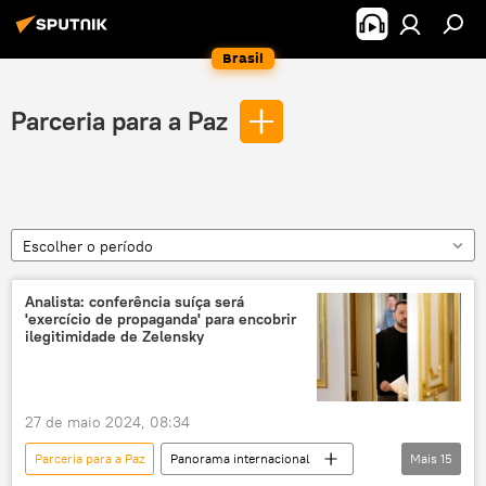
Brasil
Parceria para a Paz
Escolher o período
Analista: conferência suíça será
'exercício de propaganda' para encobrir
ilegitimidade de Zelensky
27 de maio 2024, 08:34
Parceria para a Paz
Panorama internacional
Mais
15