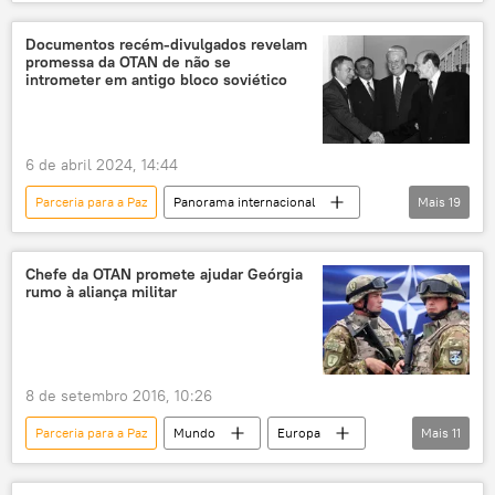
Análise
Europa
Ucrânia
Suíça
conferência
paz
Documentos recém-divulgados revelam
promessa da OTAN de não se
Rússia
Vladimir Zelensky
intrometer em antigo bloco soviético
Viktor Yanukovich
Kiev
OTAN
Sputnik
Kremlin
X
6 de abril 2024, 14:44
TikTok
Parceria para a Paz
Panorama internacional
Mais
19
Rússia
William Perry
Boris Yeltsin
Ucrânia
Donbass
CEI
Chefe da OTAN promete ajudar Geórgia
rumo à aliança militar
OTAN
Europa
Federação da Rússia
Pacto de Varsóvia
Moscou
Vladimir Lukin
8 de setembro 2016, 10:26
Comunidade dos Estados Independentes
Parceria para a Paz
Mundo
Europa
Mais
11
Bósnia
Guerra da Bósnia
Notícias
Geórgia
País de Gales
Iugoslávia
Bill Clinton
URSS