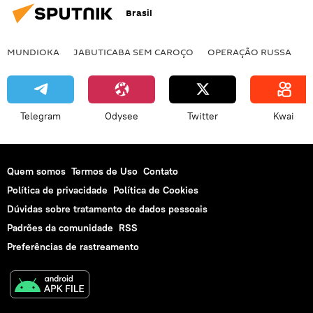
Brasil
Vladimir Putin
Sergei Lavrov
Bashar al-Assad
OTAN
Daesh
MUNDIOKA
JABUTICABA SEM CAROÇO
OPERAÇÃO RUSSA
I
Estado Islâmico
Diálogo Mediterrâneo 2015
armas nucleares
ameaça nuclear
ataque nuclear
bomba nuclear
Telegram
Odysee
Twitter
Kwai
terroristas
terrorismo
Rússia
Quem somos
Termos de Uso
Contato
Política de privacidade
Política de Cookies
Dúvidas sobre tratamento de dados pessoais
Padrões da comunidade
RSS
Preferências de rastreamento