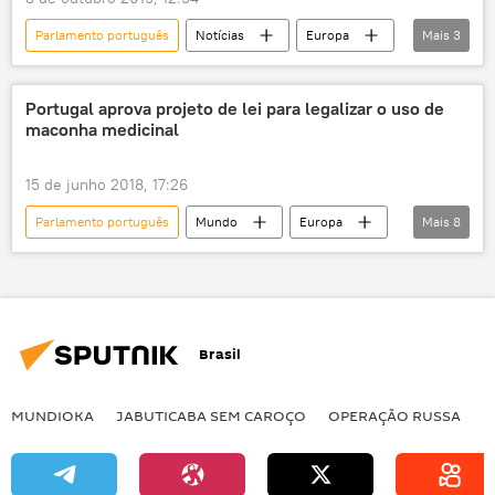
Parlamento português
Notícias
Europa
Mais
3
Mundo
Portugal
eleições parlamentares
Portugal aprova projeto de lei para legalizar o uso de
maconha medicinal
15 de junho 2018, 17:26
Parlamento português
Mundo
Europa
Mais
8
Notícias
Portugal
Marcelo Rebelo de Sousa
Partido do Povo
maconha medicinal
legalização
Brasil
drogas
saúde
MUNDIOKA
JABUTICABA SEM CAROÇO
OPERAÇÃO RUSSA
I