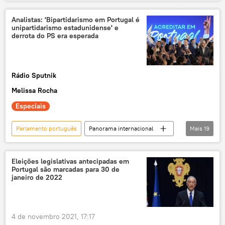
PSD
Aliança Democrática
Partido Social Democrata
Portugal
Analistas: 'Bipartidarismo em Portugal é
unipartidarismo estadunidense' e
eleições
primeiro-ministro
derrota do PS era esperada
Panorama internacional
António Costa
Rádio Sputnik
Melissa Rocha
Especiais
Parlamento português
Panorama internacional
Mais
19
eleições
Portugal
António Costa
Europa
Luiz Inácio Lula da Silva
Eleições legislativas antecipadas em
Portugal são marcadas para 30 de
Aliança Democrática
Partido Socialista
janeiro de 2022
imigrantes
exclusiva
portugueses
Mundioka
podcast
4 de novembro 2021, 17:17
Marcelo Rebelo de Sousa
dissolução