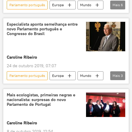
Parlamento português
Europa
Mundo
Mais
6
bipartidarismo
Chega
renúncia
Notícias
Portugal
direita
social-democracia
eleições legislativas
crise política
Especialista aponta semelhança entre
novo Parlamento português e
presidente
Marcelo Rebelo de Sousa
Congresso do Brasil
Caroline Ribeiro
24 de outubro 2019, 07:07
Parlamento português
Europa
Mundo
Mais
3
Notícias
António Costa
Portugal
Mais ecologistas, primeiras negras e
nacionalista: surpresas do novo
Parlamento de Portugal
Caroline Ribeiro
8 de outubro 2019, 12:54