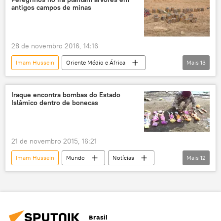
antigos campos de minas
Oriente Médio
Oriente Médio e África
Irã
28 de novembro 2016, 14:16
Imam Hussein
Oriente Médio e África
Mais
13
Mundo
Notícias
Iraque
Irã
Karbala
Forças Armadas
Iraque encontra bombas do Estado
Islâmico dentro de bonecas
Arbain
poluição
campos minados
meio ambiente
xiitas
peregrinos
árvores
21 de novembro 2015, 16:21
Imam Hussein
Mundo
Notícias
Mais
12
Estado Islâmico: pior ameaça mundial
Iraque
Bagdá
Karbala
Estado Islâmico
PressTV
Arbain
Brasil
Dia de Ashura
peregrinação