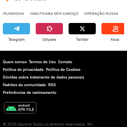
bomba
bonecas
xiitas
MUNDIOKA
JABUTICABA SEM CAROÇO
OPERAÇÃO RUSSA
I
Telegram
Odysee
Twitter
Kwai
Quem somos
Termos de Uso
Contato
Política de privacidade
Política de Cookies
Dúvidas sobre tratamento de dados pessoais
Padrões da comunidade
RSS
Preferências de rastreamento
© 2026 Sputnik Todos os direitos reservados. 18+