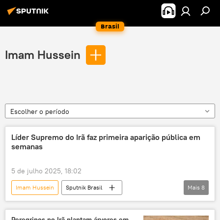
Brasil
Imam Hussein
Escolher o período
Líder Supremo do Irã faz primeira aparição pública em
semanas
5 de julho 2025, 18:02
Imam Hussein
Sputnik Brasil
Mais
8
Panorama internacional
aiatolá Ali Khamenei
Teerã
Washington
Tel Aviv
Peregrinos no Irã plantam árvores em