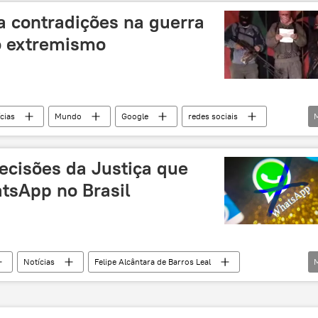
ovações e Comunicações
marco civil da internet
a contradições na guerra
WhatsApp
o extremismo
cias
Mundo
Google
redes sociais
ontrole
Internet
liberdade de expressão
cisões da Justiça que
tsApp no Brasil
Notícias
Felipe Alcântara de Barros Leal
bloqueio
STF