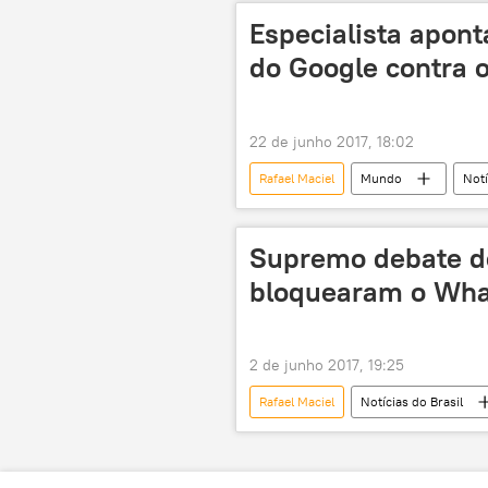
Ministério da Ciência, Tecnologia, In
Especialista apont
neutralidade
Facebook
do Google contra 
22 de junho 2017, 18:02
Rafael Maciel
Mundo
Notí
extremismo
ódio
c
justiça
Supremo debate de
bloquearam o Wha
2 de junho 2017, 19:25
Rafael Maciel
Notícias do Brasil
Brian Acton
WhatsApp