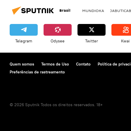
Brasil
MUNDIOKA
JABUTICA
Telegram
Odysee
Twitter
Kwai
Quem somos
Termos de Uso
Contato
Política de privac
Preferências de rastreamento
© 2026 Sputnik Todos os direitos reservados. 18+