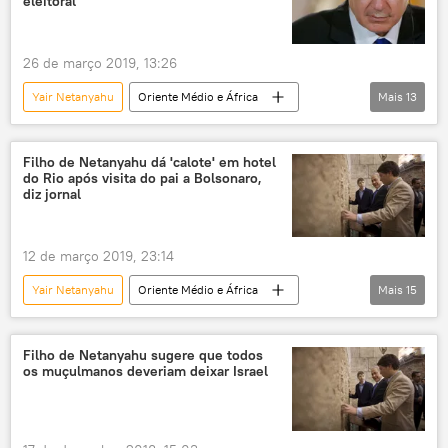
eleitoral
protestos
democracia
violência
26 de março 2019, 13:26
Yair Netanyahu
Oriente Médio e África
Mais
13
Mundo
Notícias
Israel
Irã
Benjamin Netanyahu
Filho de Netanyahu dá 'calote' em hotel
do Rio após visita do pai a Bolsonaro,
Benny Gantz
Sara Netanyahu
diz jornal
Ahmad Alamolhoda
Forças de Defesa de Israel (FDI)
hackers
12 de março 2019, 23:14
telefone
ataque cibernético
Yair Netanyahu
Oriente Médio e África
Mais
15
diplomacia
Mundo
Notícias do Brasil
Notícias
Israel
Rio de Janeiro
Filho de Netanyahu sugere que todos
os muçulmanos deveriam deixar Israel
Jair Bolsonaro
Benjamin Netanyahu
Sara Netanyahu
Haaretz
calote
dívida
viagem oficial
diplomacia