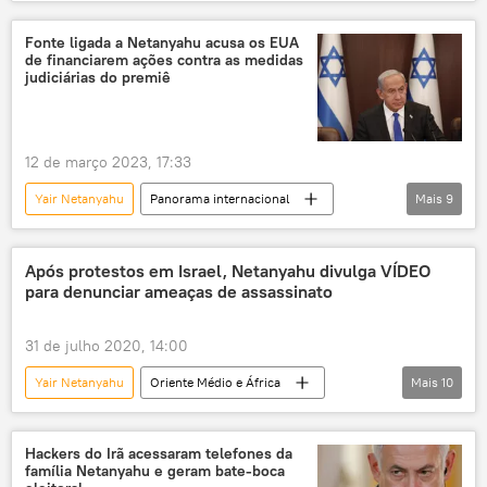
Oriente Médio e África
Oriente Médio
Israel
Forças de Defesa de Israel (FDI)
Fonte ligada a Netanyahu acusa os EUA
de financiarem ações contra as medidas
Hamas
Hezbollah
judiciárias do premiê
Benjamin Netanyahu
12 de março 2023, 17:33
Yair Netanyahu
Panorama internacional
Mais
9
Oriente Médio e África
Benjamin Netanyahu
EUA
Itália
The Times of Israel
Após protestos em Israel, Netanyahu divulga VÍDEO
para denunciar ameaças de assassinato
Departamento de Estado dos EUA
Suprema Corte
Israel
31 de julho 2020, 14:00
Breitbart News
Yair Netanyahu
Oriente Médio e África
Mais
10
Mundo
Notícias
Israel
Benjamin Netanyahu
Sara Netanyahu
Hackers do Irã acessaram telefones da
família Netanyahu e geram bate-boca
ameaça de morte
assassinato