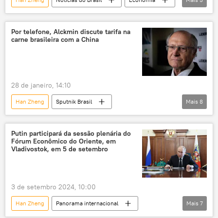
Mauro Vieira
China
Pequim
Itamaraty
Brasil
Por telefone, Alckmin discute tarifa na
carne brasileira com a China
28 de janeiro, 14:10
Han Zheng
Sputnik Brasil
Mais
8
Notícias do Brasil
Ásia e Oceania
Mundo
Geraldo Alckmin
Brasil
Putin participará da sessão plenária do
Fórum Econômico do Oriente, em
China
República Popular da China
Vladivostok, em 5 de setembro
Sputnik
3 de setembro 2024, 10:00
Han Zheng
Panorama internacional
Mais
7
Rússia
Vladimir Putin