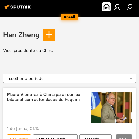
Brasil
Han Zheng
Vice-presidente da China
Escolher o período
Mauro Vieira vai à China para reunião
bilateral com autoridades de Pequim
1 de junho, 01:15
Han Zheng
Notícias do Brasil
Economia
Mais
5