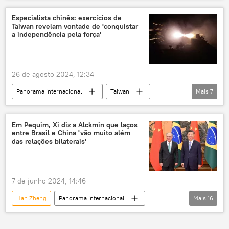
Anwar Ibrahim
Vladivostok
Malásia
Especialista chinês: exercícios de
Taiwan revelam vontade de 'conquistar
Federação da Rússia
a independência pela força'
Universidade Federal do Extremo Oriente
BRICS
26 de agosto 2024, 12:34
Panorama internacional
Taiwan
Mais
7
China
Sputnik
Forças Armadas
Ásia
Ásia e Oceania
Ásia-Pacífico
Em Pequim, Xi diz a Alckmin que laços
entre Brasil e China 'vão muito além
Uma Só China
das relações bilaterais'
7 de junho 2024, 14:46
Han Zheng
Panorama internacional
Mais
16
Ásia e Oceania
Economia
Geraldo Alckmin
Xi Jinping