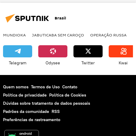
Luiz Inácio Lula da Silva
China
Brasil
Brasil
Pequim
governança
multipolaridade
Brasília
Américas
MUNDIOKA
JABUTICABA SEM CAROÇO
OPERAÇÃO RUSSA
I
relações bilaterais
cooperação bilateral
empresários
acordos bilaterais
Telegram
Odysee
Twitter
Kwai
Quem somos
Termos de Uso
Contato
Política de privacidade
Política de Cookies
Dúvidas sobre tratamento de dados pessoais
Padrões da comunidade
RSS
Preferências de rastreamento