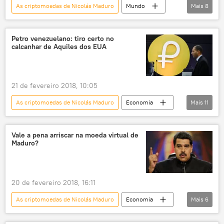
As criptomoedas de Nicolás Maduro
Mundo
Mais
8
Américas
Notícias
Venezuela
petróleo
ouro
Petro
Petro venezuelano: tiro certo no
calcanhar de Aquiles dos EUA
criptomoeda
Nicolás Maduro
21 de fevereiro 2018, 10:05
As criptomoedas de Nicolás Maduro
Economia
Mais
11
Notícias
China
Venezuela
Rex Tillerson
BRICS
finanças
Vale a pena arriscar na moeda virtual de
Maduro?
criptomoedas
petro
EUA
Rússia
Nicolás Maduro
20 de fevereiro 2018, 16:11
As criptomoedas de Nicolás Maduro
Economia
Mais
6
Notícias
Venezuela
Petro