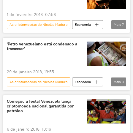
1 de fevereiro 2018, 07:56
As criptomoedas de Nicolás Maduro
Economia
Mais
7
Notícias
Venezuela
Petro
petróleo
preço
criptomoeda
'Petro venezuelano está condenado a
fracassar'
Nicolás Maduro
29 de janeiro 2018, 13:55
As criptomoedas de Nicolás Maduro
Economia
Mais
3
Notícias
Venezuela
criptomoedas
Começou a festa! Venezuela lança
criptomoeda nacional garantida por
petróleo
6 de janeiro 2018, 10:16