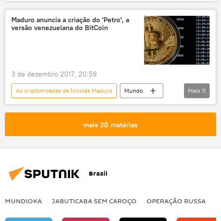
Américas
Economia
Notícias
Criptomoedas: a revolução financeira silenciosa
Maduro anuncia a criação do 'Petro', a
versão venezuelana do BitCoin
Venezuela
bitcoin
criptomoeda
finanças
divisas
Nicolás Maduro
3 de dezembro 2017, 20:59
As criptomoedas de Nicolás Maduro
Mundo
Mais
11
Américas
Economia
Notícias
Caracas
Hugbel Roa
mais 20 matérias
Ministério da Educação, Ciência e Tecnologia da Venezuela
bitcoin
Petro
criptomoeda
blockchain
Nicolás Maduro
Brasil
MUNDIOKA
JABUTICABA SEM CAROÇO
OPERAÇÃO RUSSA
I