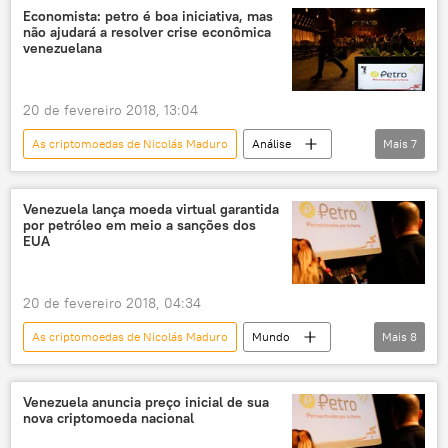
criptomoeda
criptomoedas
Economista: petro é boa iniciativa, mas
não ajudará a resolver crise econômica
Nicolás Maduro
venezuelana
20 de fevereiro 2018, 13:04
As criptomoedas de Nicolás Maduro
Análise
Mais
7
Economia
Notícias
Venezuela
petróleo
criptomoeda
petro
Venezuela lança moeda virtual garantida
por petróleo em meio a sanções dos
Nicolás Maduro
EUA
20 de fevereiro 2018, 04:34
As criptomoedas de Nicolás Maduro
Mundo
Mais
8
Américas
Economia
Notícias
Venezuela
petróleo
crise
Venezuela anuncia preço inicial de sua
nova criptomoeda nacional
criptomoedas
Nicolás Maduro