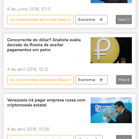
8 de junho 2018, 07:11
As criptomoedas de Nicolás Maduro
Economia
Mais
11
Notícias
América Latina
Venezuela
Caracas
Carlos Faría
petróleo
Concorrente do dólar? Analista avalia
decisão da Rússia de aceitar
dólares
zona econômica exclusiva
pagamentos em petro
criptomoeda
petro
Nicolás Maduro
4 de abril 2018, 10:12
As criptomoedas de Nicolás Maduro
Economia
Mais
6
Notícias
Venezuela
comércio exterior
criptomoedas
Venezuela irá pagar empresa russa com
criptomoeda estatal
petro
Rússia
4 de abril 2018, 01:26