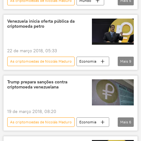
As criptomoedas de Nicolás Maduro
Mundo
Mais
5
Américas
Rússia
Notícias
Venezuela
Nicolás Maduro
Venezuela inicia oferta pública da
criptomoeda petro
22 de março 2018, 05:33
As criptomoedas de Nicolás Maduro
Economia
Mais
9
Notícias
Venezuela
Donald Trump
Hugbel Roa
Petro
criptomoeda
Trump prepara sanções contra
criptomoeda venezuelana
pré-venda
EUA
Nicolás Maduro
19 de março 2018, 08:20
As criptomoedas de Nicolás Maduro
Economia
Mais
6
Notícias
Venezuela
petro
petróleo
criptomoedas
EUA