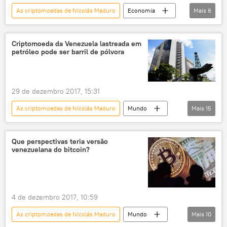
As criptomoedas de Nicolás Maduro
Economia
Mais
6
Notícias
Venezuela
sanções
moeda
criptomoeda
EUA
Criptomoeda da Venezuela lastreada em
petróleo pode ser barril de pólvora
29 de dezembro 2017, 15:31
As criptomoedas de Nicolás Maduro
Mundo
Mais
15
Américas
Notícias
Criptomoedas: a revolução financeira silenciosa
Que perspectivas teria versão
venezuelana do bitcoin?
Venezuela
Ricardo Teixeira
FMI
PDVSA
FGV-Rio
sanções
Câmbio
inflação
petróleo e gás
4 de dezembro 2017, 10:59
criptomoeda
Economia
As criptomoedas de Nicolás Maduro
Mundo
Mais
10
Nicolás Maduro