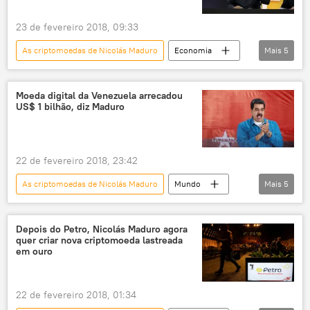
23 de fevereiro 2018, 09:33
As criptomoedas de Nicolás Maduro
Economia
Mais
5
Notícias
Venezuela
petro
criptomoeda
Nicolás Maduro
Moeda digital da Venezuela arrecadou
US$ 1 bilhão, diz Maduro
22 de fevereiro 2018, 23:42
As criptomoedas de Nicolás Maduro
Mundo
Mais
5
Américas
Economia
Notícias
Venezuela
Nicolás Maduro
Depois do Petro, Nicolás Maduro agora
quer criar nova criptomoeda lastreada
em ouro
22 de fevereiro 2018, 01:34