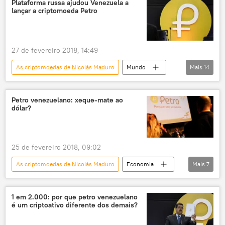
Plataforma russa ajudou Venezuela a
lançar a criptomoeda Petro
27 de fevereiro 2018, 14:49
As criptomoedas de Nicolás Maduro
Mundo
Mais
14
Américas
Economia
Rússia
Notícias
Venezuela
Petro venezuelano: xeque-mate ao
dólar?
José Vielma Mora
Aleksandr Ruchyev
Osnova
Smart Valley
Ministério do Comércio Exterior e Investimento Internacional da Venezuela
25 de fevereiro 2018, 09:02
petróleo
Petro
Zeus
As criptomoedas de Nicolás Maduro
Economia
Mais
7
Nicolás Maduro
Notícias
Venezuela
dólar
criptomoedas
finanças
1 em 2.000: por que petro venezuelano
é um criptoativo diferente dos demais?
sanções econômicas
EUA