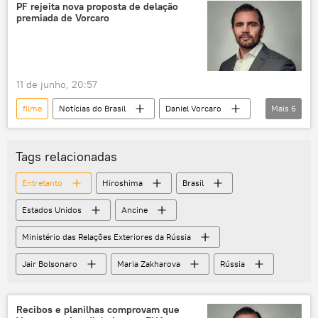
Brasil
Flávio Bolsonaro
orçamento
desvio de dinheiro público
PF rejeita nova proposta de delação
premiada de Vorcaro
Supremo Tribunal Federal (STF)
desvio de verbas públicas
Kassio Nunes Marques
eleições
eleições 2026
11 de junho, 20:57
filme
Notícias do Brasil
Daniel Vorcaro
Mais
6
Polícia Federal (PF)
delação premiada
proposta
rejeição
financiamento
Tags relacionadas
investigação
Entretanto
Hiroshima
Brasil
Estados Unidos
Ancine
Ministério das Relações Exteriores da Rússia
Jair Bolsonaro
Maria Zakharova
Rússia
Recibos e planilhas comprovam que