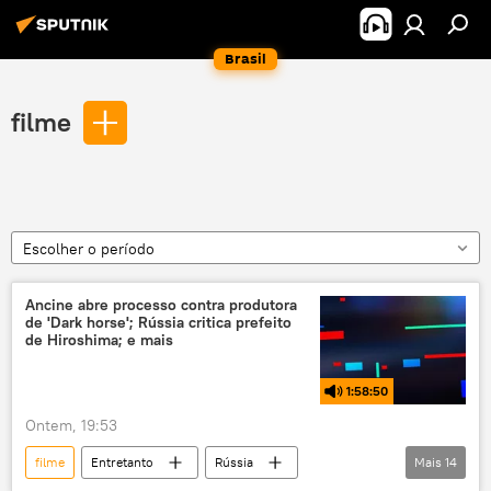
Brasil
filme
Escolher o período
Ancine abre processo contra produtora
de 'Dark horse'; Rússia critica prefeito
de Hiroshima; e mais
1:58:50
Ontem, 19:53
filme
Entretanto
Rússia
Mais
14