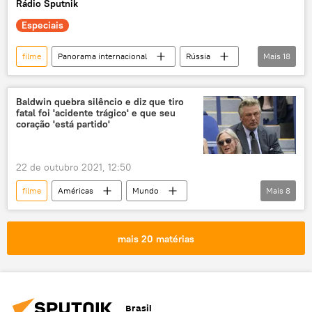
Rádio Sputnik
Especiais
filme
Panorama internacional
Rússia
Mais
18
Fiódor Dostoiévski
Aleksandr Pushkin
Índia
Brasil
China
BRICS
Baldwin quebra silêncio e diz que tiro
fatal foi 'acidente trágico' e que seu
Kalashnikov
O Senhor das Armas
coração 'está partido'
AK-47
exclusiva
Cultura
cultura
soft power
EUA
22 de outubro 2021, 12:50
filme
Cinema
indústria de cinema
filme
Américas
Mundo
Mais
8
literatura
Notícias
tiro
Hollywood
acidente
morte
Novo México
mais 20 matérias
cineasta
filme
EUA
Brasil