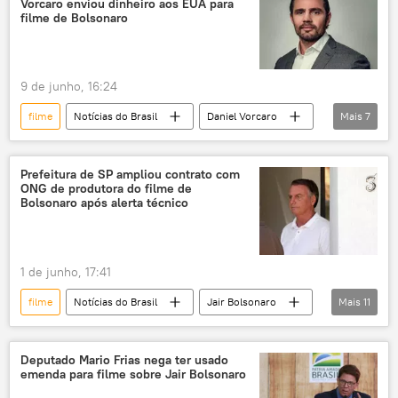
Vorcaro enviou dinheiro aos EUA para
filme de Bolsonaro
9 de junho, 16:24
filme
Notícias do Brasil
Daniel Vorcaro
Mais
7
Eduardo Bolsonaro
Estados Unidos
Brasil
Banco Master
EUA
Prefeitura de SP ampliou contrato com
ONG de produtora do filme de
transferência
dinheiro
Bolsonaro após alerta técnico
1 de junho, 17:41
filme
Notícias do Brasil
Jair Bolsonaro
Mais
11
Brasil
orçamento
prefeitura
São Paulo
contrato
ONG
Deputado Mario Frias nega ter usado
emenda para filme sobre Jair Bolsonaro
aditivo
prestação de contas
wi-fi