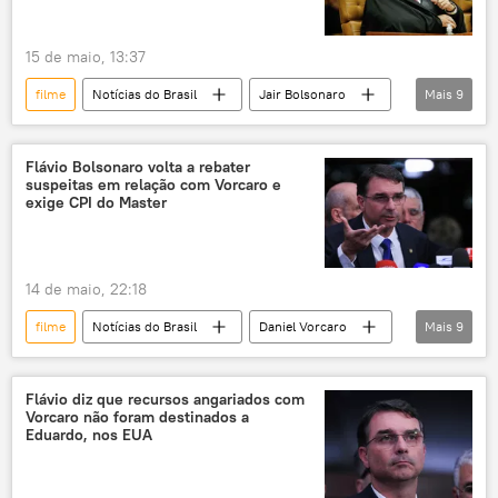
15 de maio, 13:37
filme
Notícias do Brasil
Jair Bolsonaro
Mais
9
Flávio Bolsonaro
Flávio Dino
Supremo Tribunal Federal (STF)
Flávio Bolsonaro volta a rebater
suspeitas em relação com Vorcaro e
Banco Master
Brasil
caso Master
exige CPI do Master
desvio de dinheiro público
desvio de verbas públicas
14 de maio, 22:18
emendas parlamentares
filme
Notícias do Brasil
Daniel Vorcaro
Mais
9
Flávio Bolsonaro
Estados Unidos
PL
Embratur
Nova York
Flávio diz que recursos angariados com
Vorcaro não foram destinados a
Jair Bolsonaro
Lei Rouanet
Eduardo, nos EUA
corrupção
dinheiro