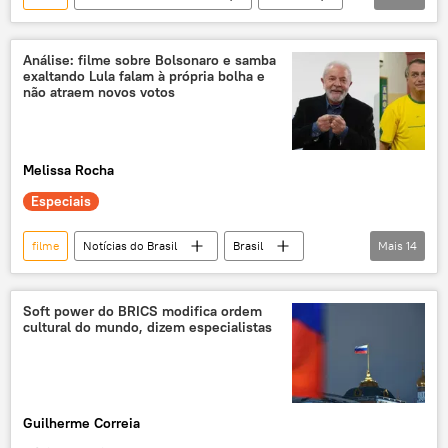
Cheburashka
Comunidade dos Estados Independentes
CEI
Análise: filme sobre Bolsonaro e samba
exaltando Lula falam à própria bolha e
Cinema
cinema russo
bilheteria
não atraem novos votos
ingressos
Cultura
Melissa Rocha
Especiais
filme
Notícias do Brasil
Brasil
Mais
14
Jair Bolsonaro
Flávio Bolsonaro
Cláudio Couto
Rio de Janeiro
Soft power do BRICS modifica ordem
cultural do mundo, dizem especialistas
samba-enredo
samba
Carnaval
eleições 2026
eleições
eleitores
votos
exclusiva
Guilherme Correia
Luiz Inácio Lula da Silva
Cinema