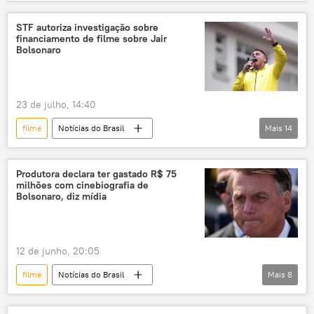
Jair Bolsonaro
Maria Zakharova
Hiroshima
Brasil
Ancine
STF autoriza investigação sobre
financiamento de filme sobre Jair
Ministério das Relações Exteriores da Rússia
Bolsonaro
Cinema
prefeito
Estados Unidos
EUA
bombardeio
bomba nuclear
23 de julho, 14:40
Segunda Guerra Mundial
russofobia
filme
Notícias do Brasil
Mais
14
André Mendonça
Daniel Vorcaro
Estados Unidos
Produtora declara ter gastado R$ 75
milhões com cinebiografia de
Supremo Tribunal Federal (STF)
Bolsonaro, diz mídia
Polícia Federal (PF)
EUA
Banco Master
caso Master
12 de junho, 20:05
Eduardo Bolsonaro
investigação
filme
Notícias do Brasil
Mais
8
financiamento
emendas
Eduardo Bolsonaro
Daniel Vorcaro
emendas parlamentares