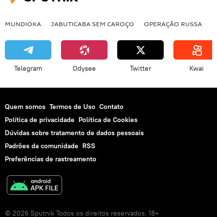
MUNDIOKA
JABUTICABA SEM CAROÇO
OPERAÇÃO RUSSA
I
Telegram
Odysee
Twitter
Kwai
Quem somos
Termos de Uso
Contato
Política de privacidade
Política de Cookies
Dúvidas sobre tratamento de dados pessoais
Padrões da comunidade
RSS
Preferências de rastreamento
© 2026 Sputnik Todos os direitos reservados. 18+