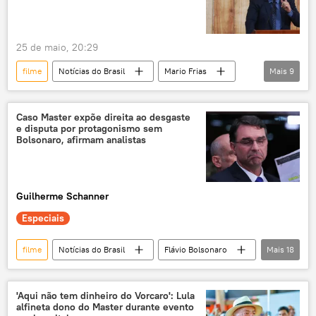
telecomunicações
contas
25 de maio, 20:29
filme
Notícias do Brasil
Mario Frias
Mais
9
Jair Bolsonaro
Daniel Vorcaro
Brasil
Supremo Tribunal Federal (STF)
Caso Master expõe direita ao desgaste
e disputa por protagonismo sem
Brasília
PL
PSB
fraude
Bolsonaro, afirmam analistas
fraude bancária
Guilherme Schanner
Especiais
filme
Notícias do Brasil
Flávio Bolsonaro
Mais
18
Eduardo Bolsonaro
Jair Bolsonaro
Brasil
Supremo Tribunal Federal (STF)
'Aqui não tem dinheiro do Vorcaro': Lula
alfineta dono do Master durante evento
Luiz Inácio Lula da Silva
governo Lula