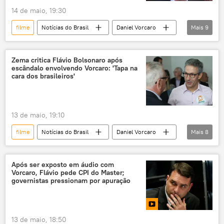
14 de maio, 19:30
filme
Notícias do Brasil
Daniel Vorcaro
Mais
9
Jair Bolsonaro
Flávio Bolsonaro
Estados Unidos
Polícia Federal
Zema critica Flávio Bolsonaro após
escândalo envolvendo Vorcaro: 'Tapa na
Banco Master
Brasil
Texas
cara dos brasileiros'
EUA
dinheiro
13 de maio, 19:10
filme
Notícias do Brasil
Daniel Vorcaro
Mais
8
Flávio Bolsonaro
Romeu Zema
Brasil
Banco Master
caso Master
Após ser exposto em áudio com
Vorcaro, Flávio pede CPI do Master;
repasse
pagamento
Jair Bolsonaro
governistas pressionam por apuração
13 de maio, 18:50