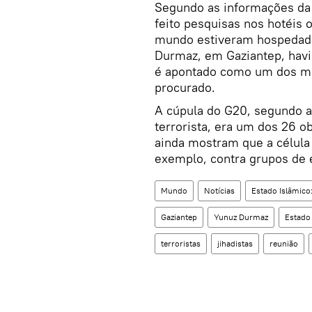
Segundo as informações da po
feito pesquisas nos hotéis
mundo estiveram hospedado
Durmaz, em Gaziantep, havi
é apontado como um dos me
procurado.
A cúpula do G20, segundo a
terrorista, era um dos 26 o
ainda mostram que a célula 
exemplo, contra grupos de 
Mundo
Notícias
Estado Islâmico
Gaziantep
Yunuz Durmaz
Estado
terroristas
jihadistas
reunião