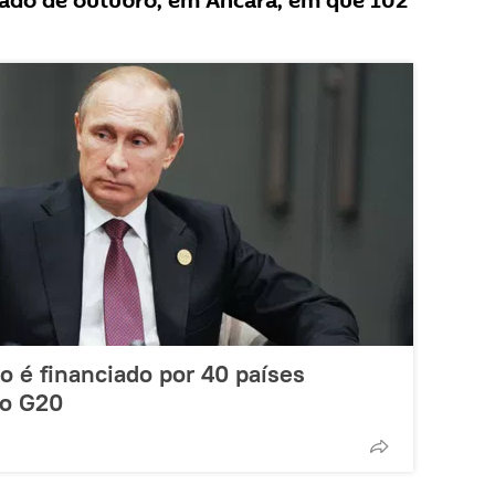
tado de outubro, em Ancara, em que 102
co é financiado por 40 países
do G20