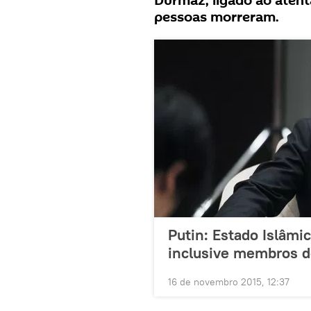
Durmaz, ligado ao aten
pessoas morreram.
Putin: Estado Islâmi
inclusive membros 
16 de novembro 2015, 12:37