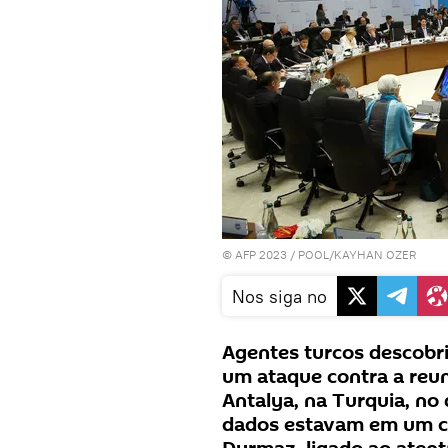
© AFP 2023 / POOL/KAYHAN OZER
Nos siga no
Agentes turcos descobri
um ataque contra a reu
Antalya, na Turquia, no 
dados estavam em um c