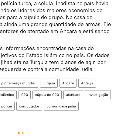
lícia turca, a célula jihadista no país havia
 onde os líderes das maiores economias do
s para a cúpula do grupo. Na casa de
a ainda uma grande quantidade de armas. Ele
ntores do atentado em Ancara e está sendo
s informações encontradas na casa do
bjetivos do Estado Islâmico no país. Os dados
jihadista na Turquia tem planos de agir, por
esquerda e contra a comunidade judia.
: pior ameaça mundial
Turquia
Ancara
Antalya
 Islâmico
G20
cúpula do G20
atentado
investigação
polícia
computador
comunidade judia