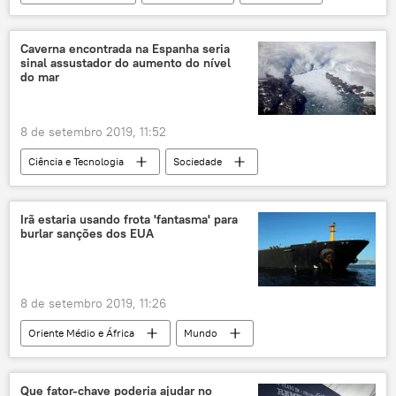
OVNI
desastres naturais
EUA
Caverna encontrada na Espanha seria
sinal assustador do aumento do nível
do mar
8 de setembro 2019, 11:52
Ciência e Tecnologia
Sociedade
Notícias
mudanças climáticas
mar
Groenlândia
Antártida
Espanha
Irã estaria usando frota 'fantasma' para
burlar sanções dos EUA
8 de setembro 2019, 11:26
Oriente Médio e África
Mundo
Notícias
petróleo
sanções
petroleiro
Irã
Que fator-chave poderia ajudar no