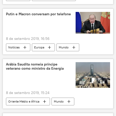
Mundo
Europa
Madagascar
papa Francisco
Putin e Macron conversam por telefone
8 de setembro 2019, 16:56
Notícias
Europa
Mundo
Rússia
Emmanuel Macron
França
Vladimir Putin
Arábia Saudita nomeia príncipe
veterano como ministro da Energia
8 de setembro 2019, 15:24
Oriente Médio e África
Mundo
Notícias
Mohammed bin Salman