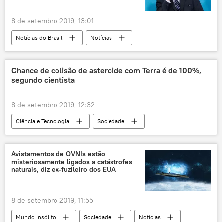
8 de setembro 2019, 13:01
Notícias do Brasil
Notícias
Jair Bolsonaro
operação
facada
Chance de colisão de asteroide com Terra é de 100%,
segundo cientista
8 de setembro 2019, 12:32
Ciência e Tecnologia
Sociedade
Notícias
asteroide
Terra
risco de colisão
catástrofe
Avistamentos de OVNIs estão
misteriosamente ligados a catástrofes
naturais, diz ex-fuzileiro dos EUA
8 de setembro 2019, 11:55
Mundo insólito
Sociedade
Notícias