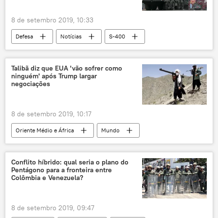
8 de setembro 2019, 10:33
Defesa
Notícias
S-400
Índia
contratos
acordo
Talibã diz que EUA 'vão sofrer como
ninguém' após Trump largar
negociações
8 de setembro 2019, 10:17
Oriente Médio e África
Mundo
Notícias
Talibã
EUA
ataque terrorista
negociações
Conflito híbrido: qual seria o plano do
Pentágono para a fronteira entre
Colômbia e Venezuela?
8 de setembro 2019, 09:47