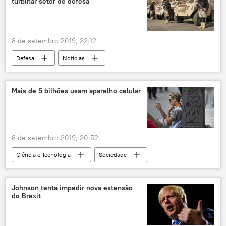
turbinar setor de defesa
8 de setembro 2019, 22:12
Defesa
Notícias
Oriente Médio e África
Mundo
Arábia Saudita
investimentos
Mais de 5 bilhões usam aparelho celular
armamentos
localização
Economia
8 de setembro 2019, 20:52
Ciência e Tecnologia
Sociedade
Notícias
Mundo
Internet
telefonia móvel
celulares
conexão
Johnson tenta impedir nova extensão
do Brexit