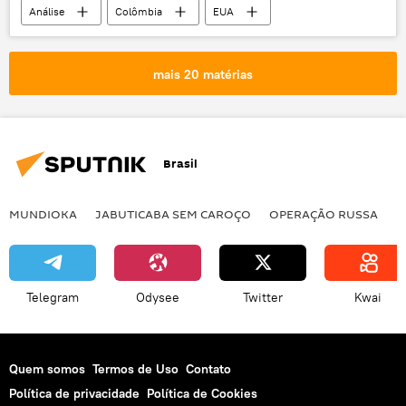
Análise
Colômbia
EUA
fronteira
Venezuela
Nicolás Maduro
mais 20 matérias
Brasil
MUNDIOKA
JABUTICABA SEM CAROÇO
OPERAÇÃO RUSSA
I
Telegram
Odysee
Twitter
Kwai
Quem somos
Termos de Uso
Contato
Política de privacidade
Política de Cookies