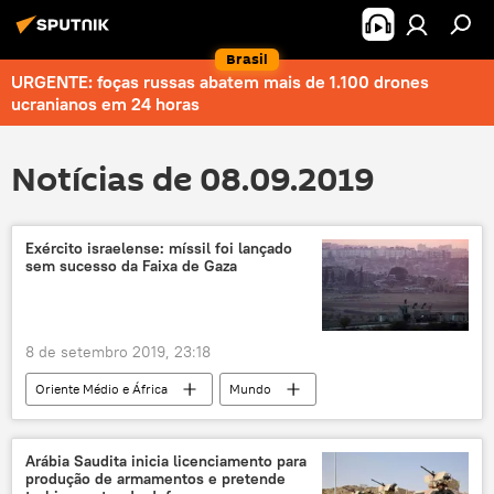
Brasil
URGENTE: foças russas abatem mais de 1.100 drones
ucranianos em 24 horas
Notícias de 08.09.2019
Exército israelense: míssil foi lançado
sem sucesso da Faixa de Gaza
8 de setembro 2019, 23:18
Oriente Médio e África
Mundo
Notícias
míssil
Faixa de Gaza
fronteira
drone
ataque aéreo
Arábia Saudita inicia licenciamento para
produção de armamentos e pretende
Israel