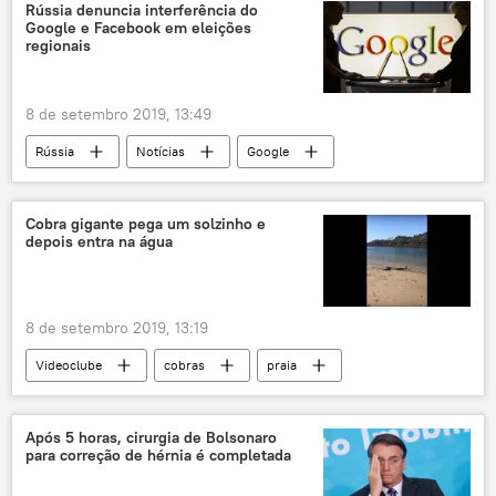
Organização dos Países Exportadores de Petróleo (OPEP)
Rússia denuncia interferência do
Google e Facebook em eleições
Arábia Saudita
regionais
8 de setembro 2019, 13:49
Rússia
Notícias
Google
Facebook
eleições
Cobra gigante pega um solzinho e
depois entra na água
8 de setembro 2019, 13:19
Videoclube
cobras
praia
Sol
Após 5 horas, cirurgia de Bolsonaro
para correção de hérnia é completada