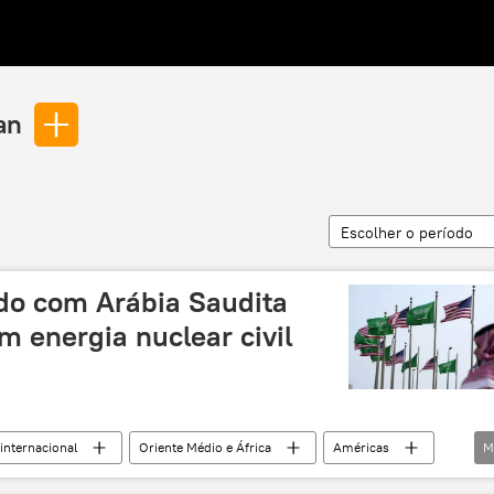
an
Escolher o período
do com Arábia Saudita
 energia nuclear civil
internacional
Oriente Médio e África
Américas
M
Riad
Arábia Saudita
Estados Unidos