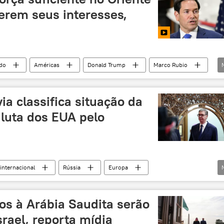
erem seus interesses,
do
Américas
Donald Trump
Marco Rubio
Oriente Médio
Washington
Marinha dos EUA
enado
ONU
ia classifica situação da
luta dos EUA pelo
internacional
Rússia
Europa
ump
Groenlândia
Estados Unidos
Irã
os à Arábia Saudita serão
srael, reporta mídia