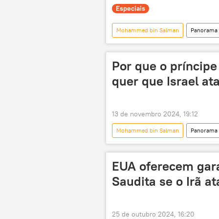
Especiais
Mohammed bin Salman
Panorama 
Oriente Médio
Estados Unido
Oriente Médio e África
Israel
Por que o príncipe
multipolaridade
Faixa de Gaz
quer que Israel at
Palestina
13 de novembro 2024, 19:12
Mohammed bin Salman
Panorama 
Liga Árabe
Organização para 
Israel
Irã
Donald T
EUA oferecem gara
Saudita se o Irã a
25 de outubro 2024, 16:20