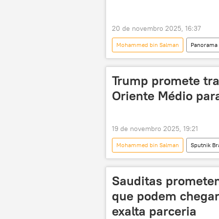
20 de novembro 2025, 16:37
Mohammed bin Salman
Panorama 
Donald Trump
Israel
Oriente Médio e África
Reute
Trump promete tra
Oriente Médio para
19 de novembro 2025, 19:21
Mohammed bin Salman
Sputnik Br
Donald Trump
Sudão
Organização do Tratado do Atlântico N
Sauditas promete
que podem chegar 
exalta parceria