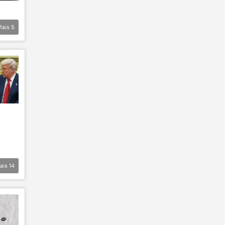
Mais
5
ais
14