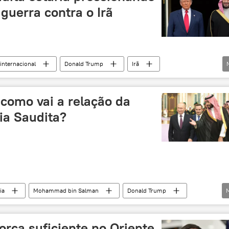
guerra contra o Irã
internacional
Donald Trump
Irã
Arábia Saudita
EUA
Américas
como vai a relação da
ia Saudita?
ia
Mohammad bin Salman
Donald Trump
Riad
BRICS
União Soviética
exclusiva
Oriente Médio
rça suficiente no Oriente