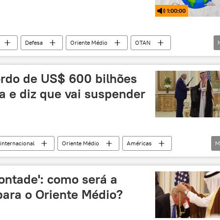
1:00:00
Defesa
Oriente Médio
OTAN
o islâmico
aliança militar
Shehbaz Sharif
rdo de US$ 600 bilhões
a e diz que vai suspender
internacional
Oriente Médio
Américas
M
 Saudita
Riad
Washington
Donald Trump
sanções
Mundo
Ahmed al-Sharaa
vontade': como será a
para o Oriente Médio?