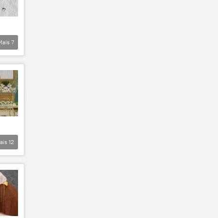
Mais
7
ais
12