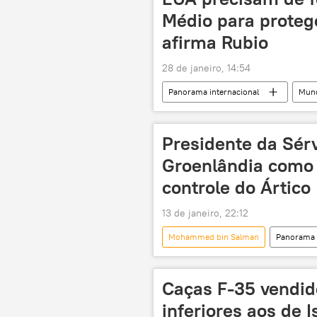
transição energética
Médio para proteg
afirma Rubio
28 de janeiro, 14:54
Panorama internacional
Mun
Abbas Araqchi
Irã
Comissão de Relações Exteriores do S
Presidente da Sérv
Groenlândia como 
controle do Ártico
13 de janeiro, 22:12
Mohammed bin Salman
Panorama 
Aleksandar Vucic
Donald Tr
Mossad
CIA
Caças F-35 vendid
inferiores aos de I