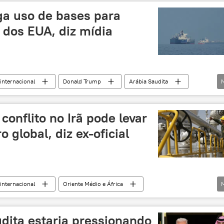
ica (AIEA)
energia nuclear
EUA
ga uso de bases para
operação nuclear
' dos EUA, diz mídia
internacional
Donald Trump
Arábia Saudita
Ormuz
Oriente Médio e África
iniciativa
onflito no Irã pode levar
o global, diz ex-oficial
internacional
Oriente Médio e África
ald Trump
Estados Unidos
Oriente Médio
Arábia Saudita
golfo Pérsico
Estreito de Ormuz
udita estaria pressionando