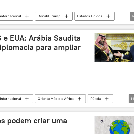
internacional
Donald Trump
Estados Unidos
OTAN
Organização do Tratado do Atlântico Norte
S e EUA: Arábia Saudita
iplomacia para ampliar
internacional
Oriente Médio e África
Rússia
M
s
China
Arábia Saudita
BRICS
cooperação multilateral
cooperação econômica
s podem criar uma
Oriente Médio
EUA
podcast