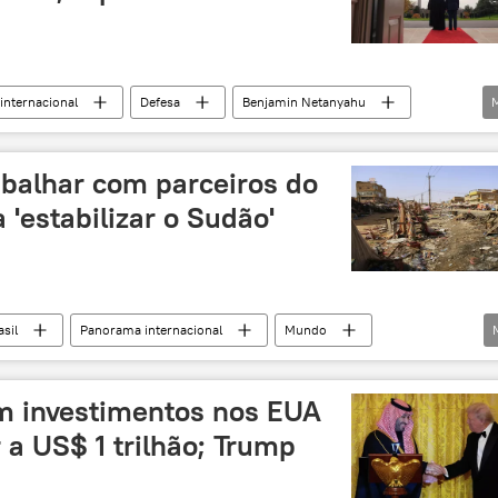
internacional
Defesa
Benjamin Netanyahu
Estados Unidos
Arábia Saudita
Oriente Médio
rs
Lockheed Martin
F-35
balhar com parceiros do
 'estabilizar o Sudão'
asil
Panorama internacional
Mundo
Arábia Saudita
Emirados Árabes Unidos
orte
OTAN
Casa Branca
m investimentos nos EUA
a US$ 1 trilhão; Trump