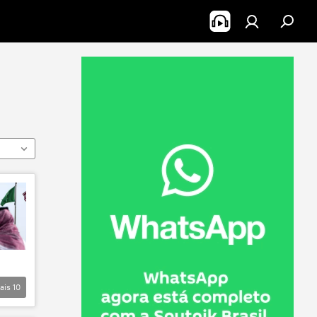
ais
10