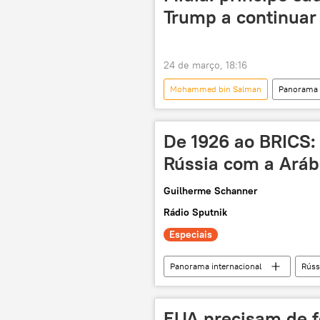
Trump a continuar 
24 de março, 18:16
Mohammed bin Salman
Panorama 
Estados Unidos
Teerã
estreito de Ormuz
guerra
De 1926 ao BRICS: 
Rússia com a Aráb
Guilherme Schanner
Rádio Sputnik
Especiais
Panorama internacional
Rúss
Arábia Saudita
Moscou
Associação Cultural José Martí (MG)
EUA precisam de fo