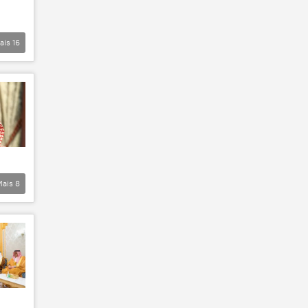
ais
16
Mais
8