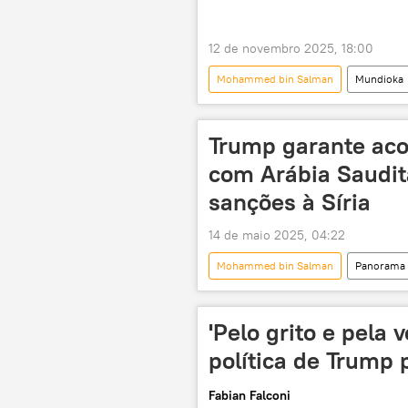
12 de novembro 2025, 18:00
Mohammed bin Salman
Mundioka
podcast
rádio
mund
Paquistão
Arábia Saudita
Trump garante aco
com Arábia Saudit
sanções à Síria
14 de maio 2025, 04:22
Mohammed bin Salman
Panorama 
Reuters
EUA
Arábia
acordo comercial
Síria
'Pelo grito e pela 
F-35
política de Trump 
Fabian Falconi