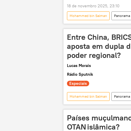
18 de novembro 2025, 23:10
Mohammed bin Salman
Panorama 
Arábia Saudita
Riad
acordo comercial
Entre China, BRIC
aposta em dupla d
poder regional?
Lucas Morais
Rádio Sputnik
Especiais
Mohammed bin Salman
Panorama 
Donald Trump
Estados Unido
Casa Branca
exclusiva
Países muçulmano
hegemonia
Mundioka
OTAN islâmica?