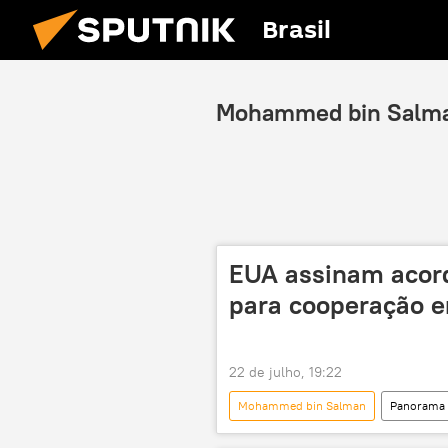
Brasil
Mohammed bin Salm
EUA assinam acor
para cooperação em
22 de julho, 19:22
Mohammed bin Salman
Panorama 
Donald Trump
Chris Wright