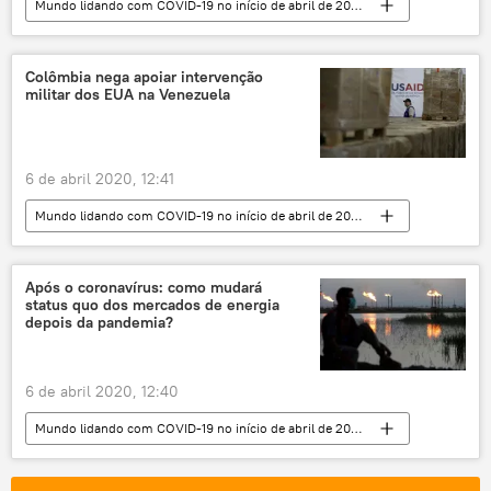
Mundo lidando com COVID-19 no início de abril de 2020
Mundo
Notícias
Noruega
Wuhan
China
Colômbia nega apoiar intervenção
militar dos EUA na Venezuela
6 de abril 2020, 12:41
Mundo lidando com COVID-19 no início de abril de 2020
Américas
Mundo
Notícias
Carlos Holmes Trujillo
Ministério da Defesa
Após o coronavírus: como mudará
status quo dos mercados de energia
EUA
Venezuela
Colômbia
depois da pandemia?
6 de abril 2020, 12:40
Mundo lidando com COVID-19 no início de abril de 2020
Análise