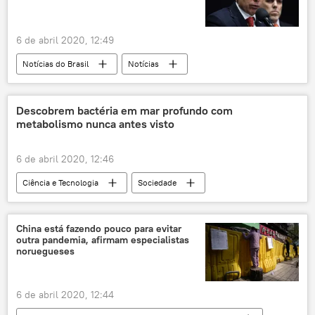
Rússia
6 de abril 2020, 12:49
Notícias do Brasil
Notícias
COVID-19 no Brasil no início de abril de 2020
João Doria
Jair Bolsonaro
Descobrem bactéria em mar profundo com
metabolismo nunca antes visto
COVID-19
novo coronavírus
6 de abril 2020, 12:46
Ciência e Tecnologia
Sociedade
Notícias
Frankfurt
Nature
Alemanha
China está fazendo pouco para evitar
outra pandemia, afirmam especialistas
noruegueses
6 de abril 2020, 12:44