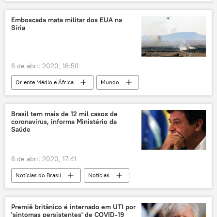
pandemia
Mundo lidando com COVID-19 no início de abril de 2020
Emboscada mata militar dos EUA na
Síria
EUA
6 de abril 2020, 18:50
Oriente Médio e África
Mundo
Notícias
EUA
Síria
Brasil tem mais de 12 mil casos de
coronavírus, informa Ministério da
Saúde
6 de abril 2020, 17:41
Notícias do Brasil
Notícias
novo coronavírus
COVID-19 no Brasil no início de abril de 2020
Premiê britânico é internado em UTI por
'sintomas persistentes' de COVID-19