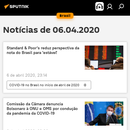
Brasil
Notícias de 06.04.2020
Standard & Poor's reduz perspectiva da
nota do Brasil para 'estável'
6 de abril 2020, 23:14
COVID-19 no Brasil no início de abril de 2020
Economia
Notícias
Standard & Poor's
rating
Comissão da Câmara denuncia
Bolsonaro à ONU e OMS por condução
Notícias do Brasil
da pandemia da COVID-19