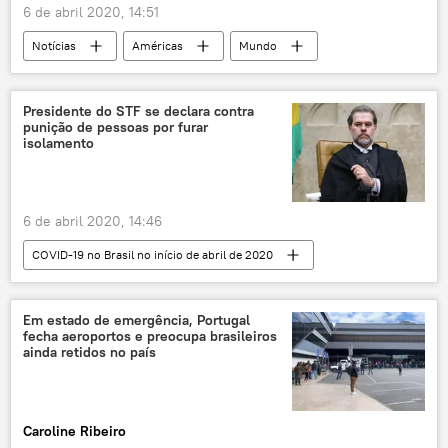
6 de abril 2020, 14:51
Notícias
Américas
Mundo
Donald Trump
COVID-19
novo coronavírus
Itália
Espanha
Presidente do STF se declara contra
punição de pessoas por furar
Alemanha
isolamento
Mundo lidando com COVID-19 no início de abril de 2020
EUA
6 de abril 2020, 14:46
COVID-19 no Brasil no início de abril de 2020
Notícias do Brasil
Notícias
Dias Toffoli
STF
COVID-19
Em estado de emergência, Portugal
fecha aeroportos e preocupa brasileiros
novo coronavírus
ainda retidos no país
Caroline Ribeiro