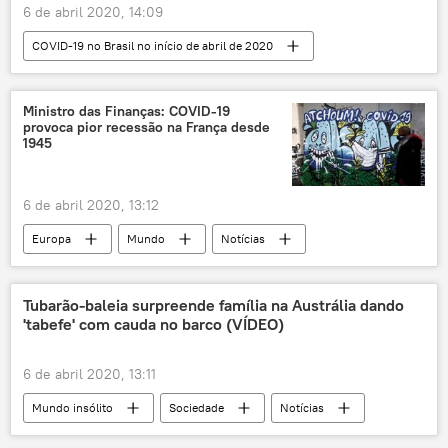
6 de abril 2020, 14:09
COVID-19 no Brasil no início de abril de 2020
Europa
Mundo
Notícias
pandemia
novo coronavírus
Ministro das Finanças: COVID-19
provoca pior recessão na França desde
brasileiros
Portugal
1945
6 de abril 2020, 13:12
Europa
Mundo
Notícias
Mundo lidando com COVID-19 no início de abril de 2020
Tubarão-baleia surpreende família na Austrália dando
'tabefe' com cauda no barco (VÍDEO)
6 de abril 2020, 13:11
Mundo insólito
Sociedade
Notícias
tubarão
baleia
Austrália