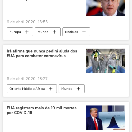
6 de abril 2020, 16:56
Europa
Mundo
Notícias
Boris Johnson
Mundo lidando com COVID-19 no início de abril de 2020
Irã afirma que nunca pedirá ajuda dos
EUA para combater coronavírus
Reino Unido
6 de abril 2020, 16:27
Oriente Médio e África
Mundo
Notícias
Irã
Mundo lidando com COVID-19 no início de abril de 2020
EUA registram mais de 10 mil mortes
por COVID-19
EUA