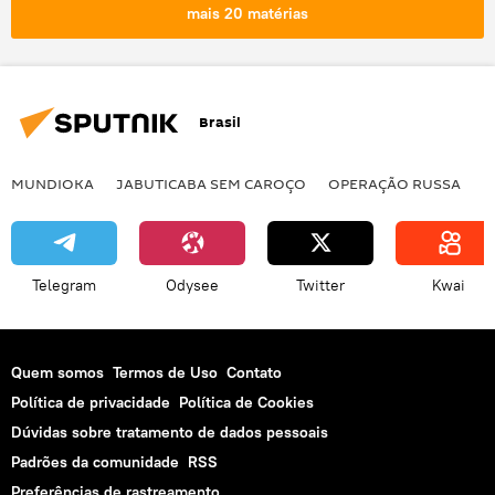
mais 20 matérias
Brasil
MUNDIOKA
JABUTICABA SEM CAROÇO
OPERAÇÃO RUSSA
I
Telegram
Odysee
Twitter
Kwai
Quem somos
Termos de Uso
Contato
Política de privacidade
Política de Cookies
Dúvidas sobre tratamento de dados pessoais
Padrões da comunidade
RSS
Preferências de rastreamento