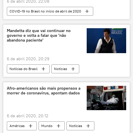
6 de abril 2020, 22:08
COVID-19 no Brasil no início de abril de 2020
Notícias do Brasil
Notícias
OMS
denúncia
Câmara dos Deputados
Mandetta diz que vai continuar no
governo e volta a falar que 'não
COVID-19
novo coronavírus
abandona paciente'
Jair Bolsonaro
6 de abril 2020, 20:29
Notícias do Brasil
Notícias
COVID-19 no Brasil no início de abril de 2020
Ministro da Saúde
saúde pública
Afro-americanos são mais propensos a
morrer de coronavírus, apontam dados
Ministério da Saúde
COVID-19
novo coronavírus
6 de abril 2020, 20:12
Américas
Mundo
Notícias