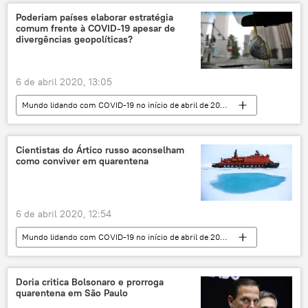
animal
vida marinha
Poderiam países elaborar estratégia
comum frente à COVID-19 apesar de
divergências geopolíticas?
6 de abril 2020, 13:05
Mundo lidando com COVID-19 no início de abril de 2020
Análise
EUA
crise econômica
novo coronavírus
produção de petróleo
Cientistas do Ártico russo aconselham
como conviver em quarentena
bolsa de valores
Rússia
Vladimir Putin
6 de abril 2020, 12:54
Mundo lidando com COVID-19 no início de abril de 2020
Ciência e Tecnologia
Sociedade
Notícias
novo coronavírus
Doria critica Bolsonaro e prorroga
quarentena em São Paulo
isolamento
Ártico
quebra-gelo