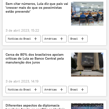
Sem citar números, Lula diz que país vai
'crescer mais do que os pessimistas
estão prevendo'
3 de abril 2023, 15:22
Notícias do Brasil
Américas
Brasil
Economia
Luiz Inácio Lula da Silva
Produto Interno Bruto
PIB
Cerca de 80% dos brasileiros apoiam
críticas de Lula ao Banco Central pela
manutenção dos juros
3 de abril 2023, 14:19
Notícias do Brasil
Américas
Brasil
Economia
Banco Central
taxa de juros
Copom
Diferentes aspectos da diplomacia