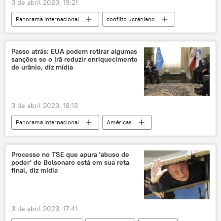
3 de abril 2023, 19:21
Panorama internacional
conflito ucraniano
fornecimento
armas
tanques
caminhões-tanques
Rússia
Passo atrás: EUA podem retirar algumas
sanções se o Irã reduzir enriquecimento
Reino Unido
de urânio, diz mídia
3 de abril 2023, 18:13
Panorama internacional
Américas
EUA
Irã
Axios
Israel
França
Alemanha
Reino Unido
Processo no TSE que apura 'abuso de
poder' de Bolsonaro está em sua reta
acordo nuclear
acordo nuclear iraniano
final, diz mídia
JCPOA
Plano de Ação Conjunto Global
3 de abril 2023, 17:41