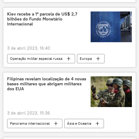
Rússia
Ucrânia
Sputnik
São Petersburgo
Kiev recebe a 1ª parcela de US$ 2,7
bilhões do Fundo Monetário
Internacional
3 de abril 2023, 16:40
Operação militar especial russa
Europa
Ucrânia
Kiev
FMI
Fundo Monetário Internacional
parcela
Filipinas revelam localização de 4 novas
bases militares que abrigam militares
empréstimo
ajuda financeira
dos EUA
conflito ucraniano
operação militar especial
3 de abril 2023, 15:36
Panorama internacional
Ásia e Oceania
Filipinas
EUA
China