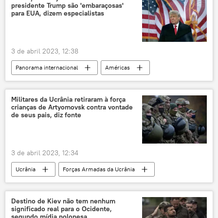
presidente Trump são 'embaraçosas'
para EUA, dizem especialistas
3 de abril 2023, 12:38
Panorama internacional
Américas
EUA
Washington
Casa Branca
Donald Trump
Joe Biden
Militares da Ucrânia retiraram à força
crianças de Artyomovsk contra vontade
tensão política
política
julgamento
de seus pais, diz fonte
indiciamento
processo
Garland Nixon
Nova York
3 de abril 2023, 12:34
Ucrânia
Forças Armadas da Ucrânia
militares
Artyomovsk
operação militar especial
Rússia
Destino de Kiev não tem nenhum
significado real para o Ocidente,
Operação militar especial russa
segundo mídia polonesa