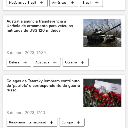
Notícias do Brasil
Américas
Brasil
América Latina
América do Sul
Jair Bolsonaro
TSE
Austrália anuncia transferência à
Ucrânia de armamento para veículos
Tribunal Superior Eleitoral
processo
militares de US$ 120 milhões
política
3 de abril 2023, 17:39
Defesa
Austrália
Ucrânia
ABC
Leste Europeu
Colegas de Tatarsky lembram contributo
do 'patriota' e correspondente de guerra
russo
3 de abril 2023, 17:10
Panorama internacional
Europa