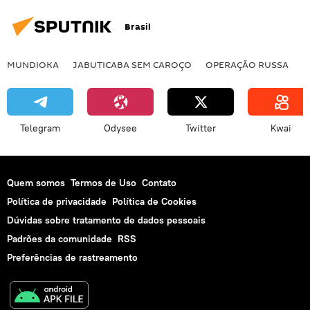
galáxias
supernova
buraco negro
Brasil
Rússia
Lago Baikal
lago
mar do Sul da China
projeto
China
MUNDIOKA
JABUTICABA SEM CAROÇO
OPERAÇÃO RUSSA
I
Mar da China Meridional
EUA
Antártica
Telegram
Odysee
Twitter
Kwai
Quem somos
Termos de Uso
Contato
Política de privacidade
Política de Cookies
Dúvidas sobre tratamento de dados pessoais
Padrões da comunidade
RSS
Preferências de rastreamento