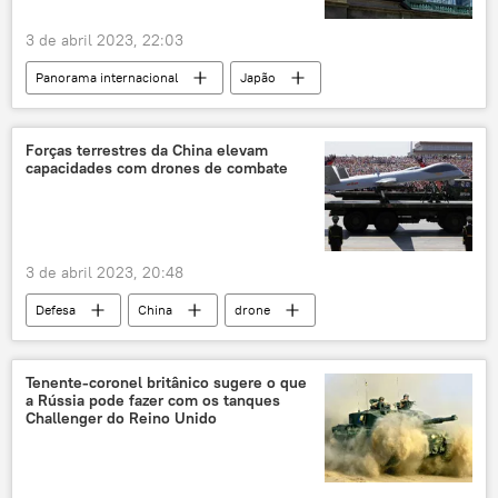
3 de abril 2023, 22:03
Panorama internacional
Japão
petróleo
teto de preços
Rússia
União Europeia
Dmitry Peskov
Forças terrestres da China elevam
capacidades com drones de combate
sanções
3 de abril 2023, 20:48
Defesa
China
drone
veículo aéreo não tripulado
militar
equipamentos militares
Tenente-coronel britânico sugere o que
a Rússia pode fazer com os tanques
Challenger do Reino Unido