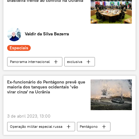
brasileira frente ao conflito na Ucrânia
Luiz Inácio Lula da Silva
Datafolha
Valdir da Silva Bezerra
Especiais
Panorama internacional
exclusiva
opinião
Brasil
diplomacia
BRICS
Brasília
Rússia
Ex-funcionário do Pentágono prevê que
maioria dos tanques ocidentais 'vão
virar cinza' na Ucrânia
3 de abril 2023, 13:00
Operação militar especial russa
Pentágono
EUA
oficial
ex-oficial