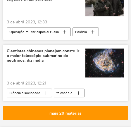
3 de abril 2023, 12:33
Operação militar especial russa
Polônia
Ucrânia
Vladimir Zelensky
Volodymyr Zelensky
conflito ucraniano
Cientistas chineses planejam construir
o maior telescópio submarino de
Crise
crise econômica
neutrinos, diz mídia
crise política
Ocidente
hipocrisia
Rússia
cenário
3 de abril 2023, 12:21
Ciência e sociedade
telescópio
submarino
neutrinos
raios cósmicos
construção naval
mais 20 matérias
construção
observatório
Espaço
espaço distante
exploração do espaço