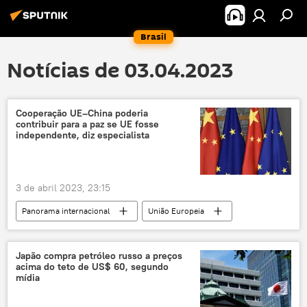
Brasil
Notícias de 03.04.2023
Cooperação UE–China poderia
contribuir para a paz se UE fosse
independente, diz especialista
3 de abril 2023, 23:15
Panorama internacional
União Europeia
China
cooperação multilateral
cooperação
Comissão Europeia
Japão compra petróleo russo a preços
acima do teto de US$ 60, segundo
opinião
mídia