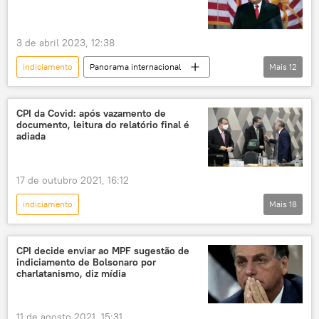
3 de abril 2023, 12:38
indiciamento
Panorama internacional
Mais
12
Américas
EUA
Washington
Casa Branca
Donald Trump
CPI da Covid: após vazamento de
documento, leitura do relatório final é
Joe Biden
tensão política
política
adiada
julgamento
processo
Garland Nixon
Nova York
17 de outubro 2021, 16:12
indiciamento
Mais
18
Coronavírus no Brasil em outubro de 2021
Notícias do Brasil
Notícias
CPI decide enviar ao MPF sugestão de
indiciamento de Bolsonaro por
COVID-19
CPI da Covid
charlatanismo, diz mídia
Renan Calheiros
Jair Bolsonaro
Carlos Bolsonaro
Flávio Bolsonaro
11 de agosto 2021, 15:31