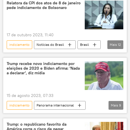
Polícia Federal (PF)
STJ
Relatora da CPI dos atos de 8 de janeiro
pede indiciamento de Bolsonaro
Superior Tribunal de Justiça
Brasil
corrupção
investigação
governador
investigação
17 de outubro 2023, 11:40
afastamento
delegado
relatório
indiciamento
Notícias do Brasil
Brasil
Mais
12
desvio de dinheiro público
CPI
8 de Janeiro
Jair Bolsonaro
desvio de verbas públicas
desvios
Eliziane Gama
Augusto Heleno
assistência social
propina
Trump recebe novo indiciamento por
eleições de 2020 e Biden afirma: 'Nada
Walter Braga Netto
Carla Zambelli
contratos
Justiça
a declarar', diz mídia
golpe de Estado
relatório
Silvinei Vasques
Mauro Cid
15 de agosto 2023, 07:33
Anderson Torres
indiciamento
Panorama internacional
Mais
9
Américas
EUA
Donald Trump
acusação
política
crimes
Trump: o republicano favorito da
América corre o risco de pegar