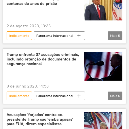
eleições
Joe Biden
Republicanos
centenas de anos de prisão
2 de agosto 2023, 13:36
indiciamento
Panorama internacional
Mais
5
Américas
EUA
Donald Trump
acusação
Departamento de Justiça dos EUA
Trump enfrenta 37 acusações criminais,
incluindo retenção de documentos de
segurança nacional
9 de junho 2023, 14:53
indiciamento
Panorama internacional
Mais
6
Américas
EUA
Donald Trump
acusações
crime
Acusações 'forjadas' contra ex-
presidente Trump são 'embaraçosas'
documentos secretos
para EUA, dizem especialistas