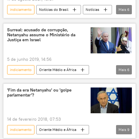
governo Bolsonaro
Eduardo Bolsonaro
indiciamento
Notícias do Brasil
Notícias
Mais
6
Senado Federal
Humberto Costa
CPI da Covid
medicamento
crime
crime
crimes
COVID-19
coluna
crimes
Surreal: acusado de corrupção,
René Preval
genocídio
Netanyahu assume o Ministério da
Coronavírus no Brasil em meados de agosto de 2021
Justiça em Israel
5 de junho 2019, 14:56
indiciamento
Oriente Médio e África
Mais
6
Mundo
Notícias
Israel
Benjamin Netanyahu
corrupção
'Fim da era Netanyahu' ou 'golpe
parlamentar'?
justiça
14 de fevereiro 2018, 07:53
indiciamento
Oriente Médio e África
Mais
9
Mundo
Notícias
Israel