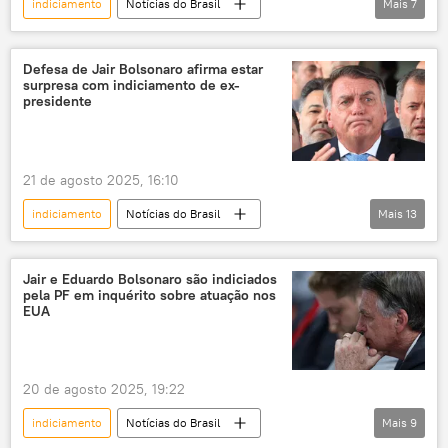
indiciamento
Notícias do Brasil
Mais
7
Supremo Tribunal Federal (STF)
inquérito
Jair Bolsonaro
Alexandre de Moraes
Argentina
Polícia Federal (PF)
Defesa de Jair Bolsonaro afirma estar
surpresa com indiciamento de ex-
Supremo Tribunal Federal (STF)
asilo político
presidente
Justiça
21 de agosto 2025, 16:10
indiciamento
Notícias do Brasil
Mais
13
Donald Trump
Jair Bolsonaro
Eduardo Bolsonaro
Estados Unidos
Jair e Eduardo Bolsonaro são indiciados
pela PF em inquérito sobre atuação nos
Brasil
Polícia Federal (PF)
EUA
Supremo Tribunal Federal (STF)
STF
EUA
intervenção estrangeira
20 de agosto 2025, 19:22
intervenção externa
intervencionismo
indiciamento
Notícias do Brasil
Mais
9
interferência