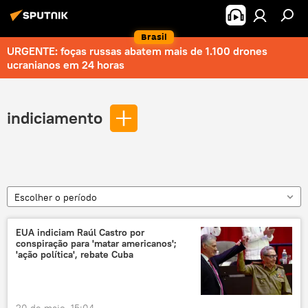
Brasil
URGENTE: foças russas abatem mais de 1.100 drones
ucranianos em 24 horas
indiciamento
Escolher o período
EUA indiciam Raúl Castro por
conspiração para 'matar americanos';
'ação política', rebate Cuba