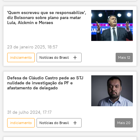
Eduardo Bolsonaro
Estados Unidos
Polícia Federal (PF)
Jair Bolsonaro
'Quem escreveu que se responsabilize',
diz Bolsonaro sobre plano para matar
Brasil
Lula, Alckmin e Moraes
Procuradoria-Geral da República (PGR)
PGR
EUA
Alexandre de Moraes
23 de janeiro 2025, 18:57
indiciamento
Notícias do Brasil
Mais
12
Américas
Jair Bolsonaro
Geraldo Alckmin
Alexandre de Moraes
Defesa de Cláudio Castro pede ao STJ
nulidade de investigação da PF e
Brasil
Estados Unidos
afastamento de delegado
Polícia Federal (PF)
Polícia Federal
Supremo Tribunal Federal (STF)
prisão
31 de julho 2024, 17:17
golpe de Estado
entrevista
STF
indiciamento
Notícias do Brasil
Mais
20
Cláudio Castro
Rio de Janeiro