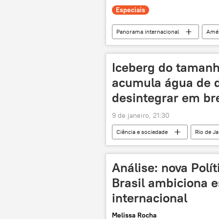
Especiais
Panorama internacional
Amér
Argentina
Estados Unidos
América Latina
Mundioka
Iceberg do tamanh
acumula água de d
desintegrar em br
9 de janeiro, 21:30
Ciência e sociedade
Rio de Ja
derretimento
degelo
Ciência e Tecnologia
Análise: nova Polí
Brasil ambiciona 
internacional
Melissa Rocha