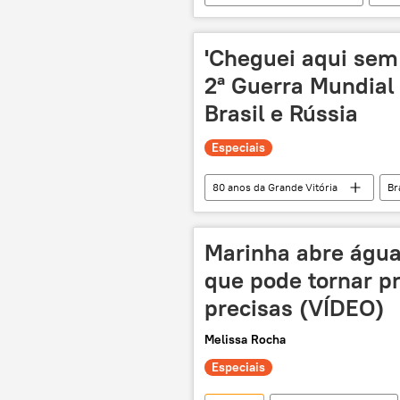
América do Sul
terremoto
'Cheguei aqui sem 
2ª Guerra Mundial
Brasil e Rússia
Especiais
80 anos da Grande Vitória
Br
Alemanha
Nazismo
Salvador
Rio de Janeiro
Marinha abre águas
que pode tornar p
precisas (VÍDEO)
Melissa Rocha
Especiais