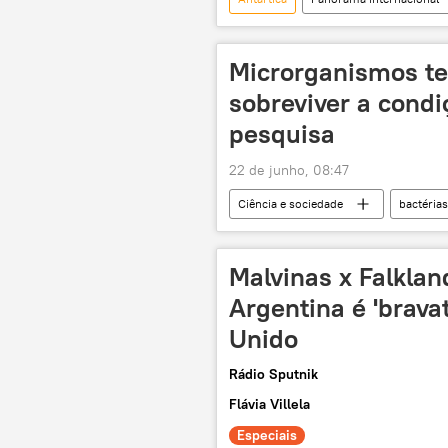
turismo
geopolítica
Ártico
política internacional
Microrganismos t
China
Proantar
Pro
sobreviver a condi
Canadá
Programa Antártico B
pesquisa
22 de junho, 08:47
Ciência e sociedade
bactérias
Terra
Lua
astronom
Malvinas x Falklan
Argentina é 'brava
Unido
Rádio Sputnik
Flávia Villela
Especiais