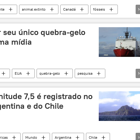
nte
animal extinto
Canadá
fósseis
scoberta
América do Norte
 seu único quebra-gelo
rma mídia
EUA
quebra-gelo
pesquisa
ump
mudança climática
Américas
itude 7,5 é registrado no
entina e do Chile
icas
Mundo
Argentina
Chile