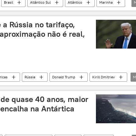
Brasil
Atlântico Sul
Atlântico
Marinha
M
to
oceano Atlântico
oceano Ártico
o
oceanos
clima
exclusiva
 a Rússia no tarifaço,
a aproximação não é real,
icas
Rússia
Donald Trump
Kirill Dmitriev
M
hington
BRICS
João Cláudio Pitillo
tarifas
União Europeia
Ucrânia
de quase 40 anos, maior
Estados Unidos
América Latina
encalha na Antártica
geopolítica