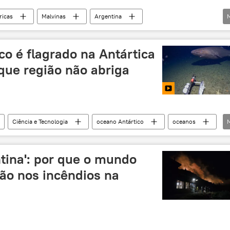
icas
Malvinas
Argentina
orte
Reino Unido
OTAN
exclusiva
o é flagrado na Antártica
 que região não abriga
Ciência e Tecnologia
oceano Antártico
oceanos
biologia
vida marinha
Sociedade
tina': por que o mundo
ção nos incêndios na