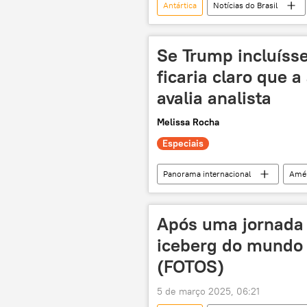
Antártica
Notícias do Brasil
USP
pesquisa
proje
oceano Índico
oceano Pacífic
Se Trump incluísse
Atlântico Norte
ficaria claro que 
avalia analista
Melissa Rocha
Especiais
Panorama internacional
Amér
Moscou
China
Was
EUA
tarifaço
África
Após uma jornada 
conflito ucraniano
exclusiva
iceberg do mundo 
desdolarização
comércio
(FOTOS)
5 de março 2025, 06:21