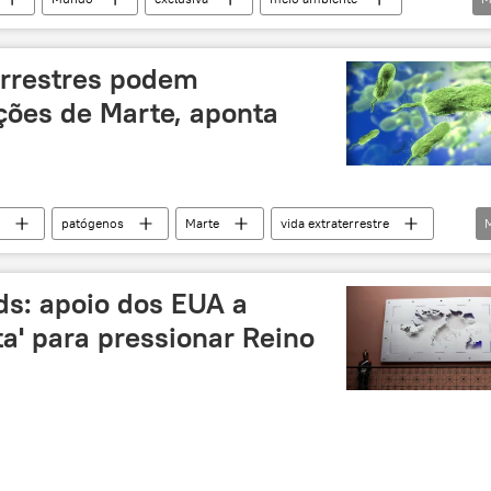
opinião pública
soberania
pesquisa
Brasil
Sociedade
Estados Unidos
errestres podem
grama Antártico Brasileiro (Proantar)
Rússia
ções de Marte, aponta
rasileiro
mudança climática
patógenos
Marte
vida extraterrestre
ia
ds: apoio dos EUA a
ta' para pressionar Reino