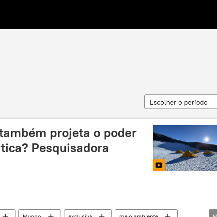
Escolher o período
 também projeta o poder
rtica? Pesquisadora
Mundo
exclusiva
meio ambiente
M