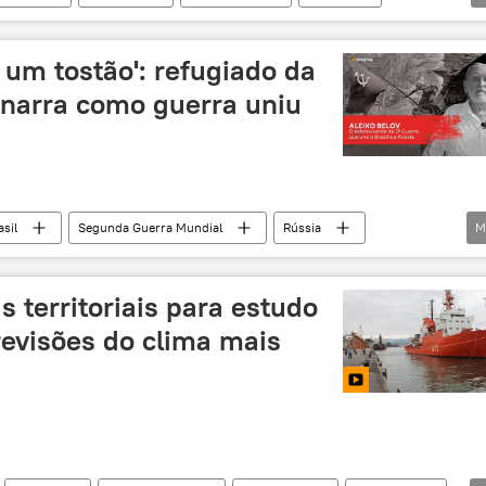
tsunami
um tostão': refugiado da
 narra como guerra uniu
asil
Segunda Guerra Mundial
Rússia
M
BRICS
Ucrânia
URSS
refugiados
Exército Vermelho
exclusiva
 territoriais para estudo
revisões do clima mais