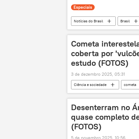
Especiais
Notícias do Brasil
Brasil
Defesa
mundo multipolar
Organização do Tratado do Atlântico N
Cometa interestel
coberta por 'vulcõ
estudo (FOTOS)
3 de dezembro 2025, 05:31
Ciência e sociedade
cometa
Sol
vulcões
Desenterram no Árt
quase completo de
(FOTOS)
5 de novembro 2025, 10:56