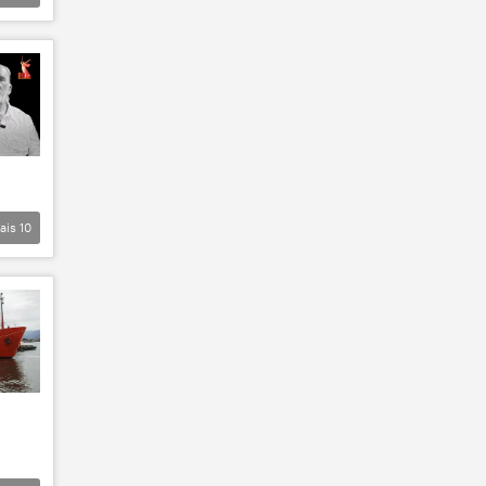
ais
10