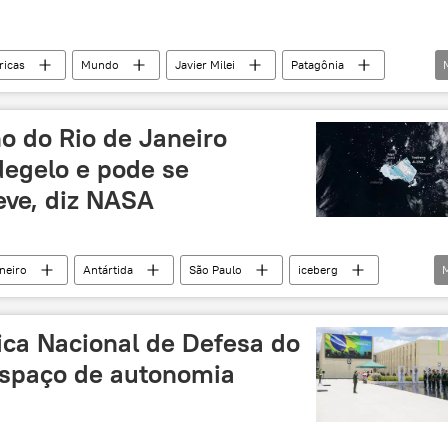
icas
Mundo
Javier Milei
Patagônia
UERJ
UFPB
exclusiva
o do Rio de Janeiro
egelo e pode se
eve, diz NASA
neiro
Antártida
São Paulo
iceberg
meio ambiente
aquecimento global
tica Nacional de Defesa do
espaço de autonomia