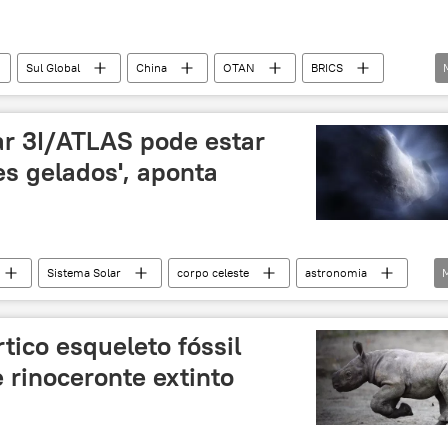
Sul Global
China
OTAN
BRICS
multilateralismo
multipolaridade
exclusiva
orte
Ocidente
ar 3I/ATLAS pode estar
es gelados', aponta
Sistema Solar
corpo celeste
astronomia
ico esqueleto fóssil
 rinoceronte extinto