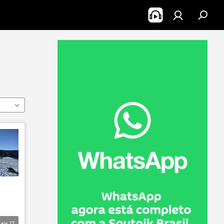
ais
17