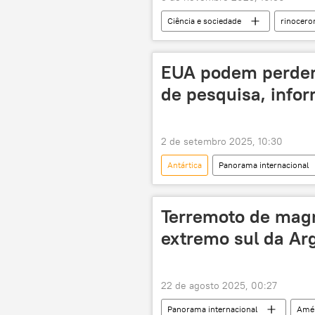
Ciência e sociedade
rinocero
esqueleto
Ártico
de
EUA podem perder
de pesquisa, info
2 de setembro 2025, 10:30
Antártica
Panorama internacional
navio de pesquisa
Donald Tr
Terremoto de magn
extremo sul da Arg
22 de agosto 2025, 00:27
Panorama internacional
Amér