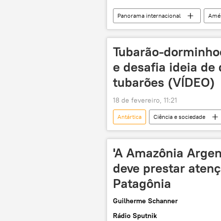
Panorama internacional
Amér
Organização do Tratado do Atlântico N
Tubarão‑dorminhoc
e desafia ideia de
tubarões (VÍDEO)
18 de fevereiro, 11:21
Antártica
Ciência e sociedade
tubarão
descoberta
'A Amazônia Argen
deve prestar aten
Patagônia
Guilherme Schanner
Rádio Sputnik