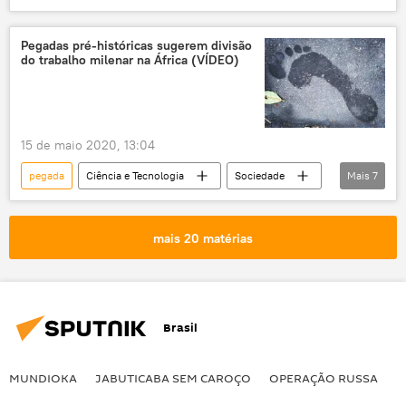
Notícias
humanidade
homo sapiens
Arqueologia
Pegadas pré-históricas sugerem divisão
do trabalho milenar na África (VÍDEO)
Península Arábica
15 de maio 2020, 13:04
pegada
Ciência e Tecnologia
Sociedade
Mais
7
Notícias
hábitos
humanidade
vulcão
Tanzânia
África
mais 20 matérias
divisão do trabalho
Brasil
MUNDIOKA
JABUTICABA SEM CAROÇO
OPERAÇÃO RUSSA
I