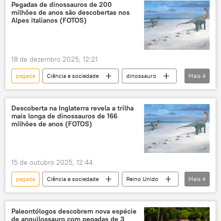
pré-histórico
Brasil
Portugal
Pegadas de dinossauros de 200
milhões de anos são descobertas nos
Alpes italianos (FOTOS)
18 de dezembro 2025, 12:21
pegada
Ciência e sociedade
dinossauro
Mais
4
Alpes
Itália
Arqueologia
paleontologia
Descoberta na Inglaterra revela a trilha
mais longa de dinossauros de 166
milhões de anos (FOTOS)
15 de outubro 2025, 12:44
pegada
Ciência e sociedade
Reino Unido
Mais
4
Oxfordshire
Oxford
dinossauro
trilhas
Paleontólogos descobrem nova espécie
de anquilossauro com pegadas de 3