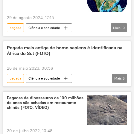
dinossauro
descoberta
29 de agosto 2024, 17:15
pegada
Ciência e sociedade
Mais
10
Ciência e Tecnologia
África
Brasil
Camarões
Sociedade
Phys.org
Pegada mais antiga de homo sapiens é identificada na
África do Sul (FOTO)
dinossauro
paleontologia
pesquisa
América do Sul
26 de maio 2023, 00:56
pegada
Ciência e sociedade
Mais
5
Ciência e Tecnologia
arqueólogos
sítio arqueológico
arqueólogo
Pegadas de dinossauros de 100 milhões
de anos são achadas em restaurante
Arqueologia
chinês (FOTO, VÍDEO)
20 de julho 2022, 10:48