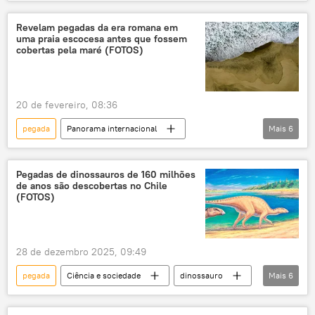
paleontologia
fóssil
espécies
dinossauro
Coreia do Sul
Revelam pegadas da era romana em
uma praia escocesa antes que fossem
descoberta
achado
estudo
cobertas pela maré (FOTOS)
pesquisa
Ciência e Tecnologia
Arqueologia
20 de fevereiro, 08:36
pegada
Panorama internacional
Mais
6
Arqueologia
sítio arqueológico
Escócia
escavação
humanos
Pegadas de dinossauros de 160 milhões
de anos são descobertas no Chile
civilizações antigas
(FOTOS)
28 de dezembro 2025, 09:49
pegada
Ciência e sociedade
dinossauro
Mais
6
Chile
América do Sul
réptil