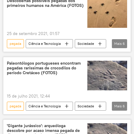
Descobertas possíveis pegadas dos
primeiros humanos na América (FOTOS)
paleontologia
Grécia
25 de setembro 2021, 01:57
pegada
Ciência e Tecnologia
Sociedade
Mais
6
Notícias
Novo México
fósseis
civilizações antigas
humanos
EUA
Paleontólogos portugueses encontram
pegadas raríssimas de crocodilos do
período Cretáceo (FOTOS)
15 de julho 2021, 12:44
pegada
Ciência e Tecnologia
Sociedade
Mais
6
Notícias
dinossauro
Período Cretáceo
caso raro
'Gigante jurássico': arqueóloga
descobre por acaso imensa pegada de
crocodilo
Portugal