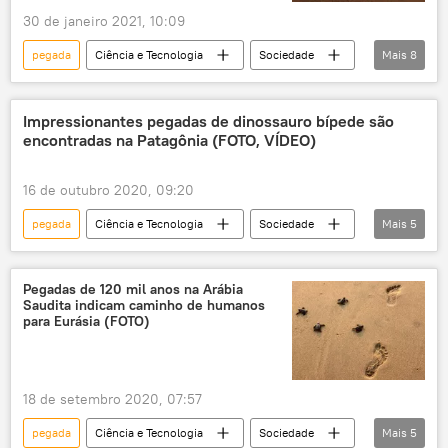
30 de janeiro 2021, 10:09
pegada
Ciência e Tecnologia
Sociedade
Mais
8
Notícias
País de Gales
Reino Unido
fóssil
descoberta
dinossauro
Impressionantes pegadas de dinossauro bípede são
encontradas na Patagônia (FOTO, VÍDEO)
paleontologia
ciência
16 de outubro 2020, 09:20
pegada
Ciência e Tecnologia
Sociedade
Mais
5
Notícias
dinossauro
Arqueologia
Patagônia
Argentina
Pegadas de 120 mil anos na Arábia
Saudita indicam caminho de humanos
para Eurásia (FOTO)
18 de setembro 2020, 07:57
pegada
Ciência e Tecnologia
Sociedade
Mais
5