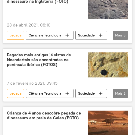
dinossauro na Inglaterra (FOTO)
23 de abril 2021, 08:16
pegada
Ciência e Tecnologia
Sociedade
Mais
5
Notícias
dinossauro
fóssil
fósseis
Reino Unido
Pegadas mais antigas já vistas de
Neandertais são encontradas na
península ibérica (FOTOS)
7 de fevereiro 2021, 09:45
pegada
Ciência e Tecnologia
Sociedade
Mais
5
Notícias
estudo
descoberta
história
humanos
Criança de 4 anos descobre pegada de
dinossauro em praia de Gales (FOTO)