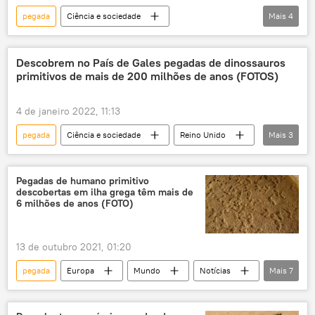
pegada
Ciência e sociedade
Mais
4
paleontologia
Arqueologia
dinossauro
China
restaurante
Descobrem no País de Gales pegadas de dinossauros
primitivos de mais de 200 milhões de anos (FOTOS)
4 de janeiro 2022, 11:13
pegada
Ciência e sociedade
Reino Unido
Mais
3
Arqueologia
dinossauro
País de Gales
Pegadas de humano primitivo
descobertas em ilha grega têm mais de
6 milhões de anos (FOTO)
13 de outubro 2021, 01:20
pegada
Europa
Mundo
Notícias
Mais
7
Ciência e Tecnologia
Sociedade
ilhas
Creta
humano