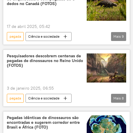
dedos no Canadá (FOTOS)
17 de abril 2025, 05:42
pegada
Ciência e sociedade
Mais
9
paleontologia
fósseis
dinossauro
descoberta
Período Cretáceo
Pesquisadores descobrem centenas de
pegadas de dinossauros no Reino Unido
Canadá
América do Norte
(FOTOS)
Ciência e Tecnologia
Sociedade
Alberta
3 de janeiro 2025, 06:55
pegada
Ciência e sociedade
Mais
8
paleontologia
Ciência e Tecnologia
Reino Unido
Birmingham
Pegadas idênticas de dinossauros são
encontradas e sugerem corredor entre
Oxfordshire
Sociedade
BBC
Brasil e África (FOTO)