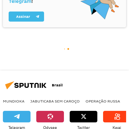
Telegram
!
Assinar
Brasil
MUNDIOKA
JABUTICABA SEM CAROÇO
OPERAÇÃO RUSSA
I
Telegram
Odysee
Twitter
Kwai