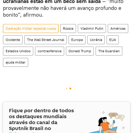
ucranianas estão em um beco sem saída
— "muito
provavelmente não haverá um avanço profundo e
bonito", afirmou.
Operação militar especial russa
Rússia
Vladimir Putin
Américas
Ocidente
The Wall Street Journal
Europa
Ucrânia
EUA
Estados Unidos
contraofensiva
Donald Trump
The Guardian
ajuda militar
Fique por dentro de todos
os destaques mundiais
através do canal da
Sputnik Brasil no