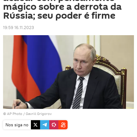
mágico sobre a derrota da
Rússia; seu poder é firme
19:59 16.11.2023
© AP Photo /
Gavriil Grigorov
Nos siga no