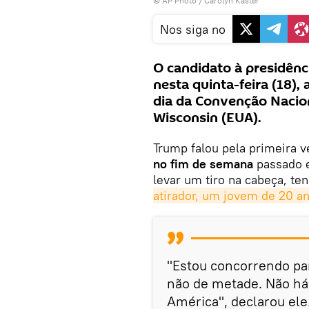
© AP Photo / Carolyn Kaster
Nos siga no
O candidato à presidên
nesta quinta-feira (18),
dia da Convenção Nacio
Wisconsin (EUA).
Trump falou pela primeira 
no fim de semana
passado 
levar um tiro na cabeça, te
atirador, um jovem de 20 a
"Estou concorrendo par
não de metade. Não há
América", declarou ele.