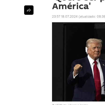
América'
23:57 18.07.2024
(atualizado:
08:38