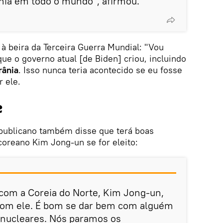
nia em todo o mundo", afirmou.
 à beira da Terceira Guerra Mundial: "Vou
que o governo atual [de Biden] criou, incluindo
rânia
. Isso nunca teria acontecido se eu fosse
r ele.
e
epublicano também disse que terá boas
coreano Kim Jong-un se for eleito:
com a Coreia do Norte, Kim Jong-un,
com ele. É bom se dar bem com alguém
nucleares. Nós paramos os