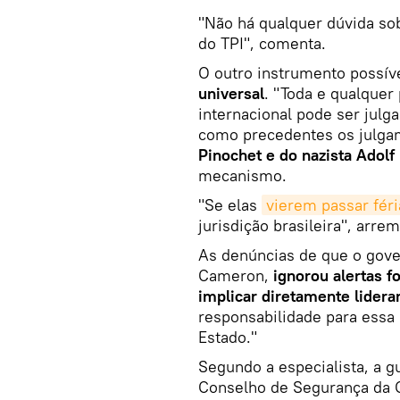
"Não há qualquer dúvida sobr
do TPI", comenta.
O outro instrumento possív
universal
. "Toda e qualque
internacional pode ser julga
como precedentes os julg
Pinochet e do nazista Adol
mecanismo.
"Se elas
vierem passar féri
jurisdição brasileira", arre
As denúncias de que o gover
Cameron,
ignorou alertas f
implicar diretamente lidera
responsabilidade para essa
Estado."
Segundo a especialista, a g
Conselho de Segurança da 