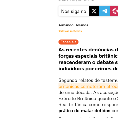
© AP Photo / Ben Birchall
Nos siga no
Armando Holanda
Todas as matérias
Especiais
As recentes denúncias d
forças especiais britâni
reacenderam o debate s
indivíduos por crimes de
Segundo relatos de testem
britânicas cometeram atroc
de uma década. As acusaçõ
Exército Britânico quanto o
Real britânica como respon
prática de matar detidos
com