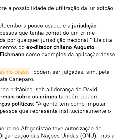
e a possibilidade de utilização da jurisdição
el, embora pouco usado, é a
jurisdição
r pessoa que tenha cometido um crime
da por qualquer jurisdição nacional." Ela cita
amentos do
ex-ditador chileno Augusto
f Eichmann
como exemplos da aplicação desse
as no Brasil
, podem ser julgadas, sim, pela
mata Caneparo.
no britânico, sob a liderança de David
ormais sobre os crimes
também podem
nças políticas
: "A gente tem como imputar
 pessoa que representa institucionalmente o
uerra no Afeganistão teve autorização do
Organização das Nações Unidas (ONU), mas a