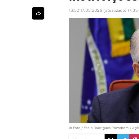
16:32 17.03.2026
(atualizado:
17:05
© Foto / Fabio Rodrigues Pozzebom / Agên