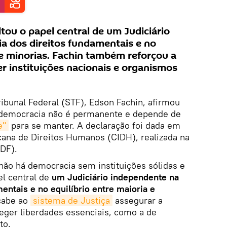
tou o papel central de um Judiciário
a dos direitos fundamentais e no
 e minorias. Fachin também reforçou a
er instituições nacionais e organismos
ibunal Federal (STF), Edson Fachin, afirmou
 a democracia não é permanente e depende de
e"
para se manter. A declaração foi dada em
cana de Direitos Humanos (CIDH), realizada na
(DF).
não há democracia sem instituições sólidas e
el central de
um Judiciário independente na
entais e no equilíbrio entre maioria e
cabe ao
sistema de Justiça
assegurar a
eger liberdades essenciais, como a de
to.