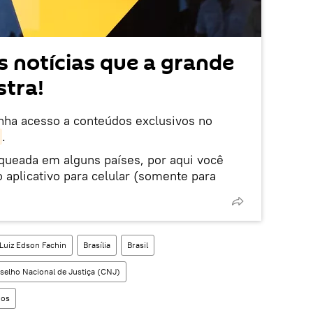
 notícias que a grande
tra!
enha acesso a conteúdos exclusivos no
.
oqueada em alguns países, por aqui você
 aplicativo para celular (somente para
Luiz Edson Fachin
Brasília
Brasil
selho Nacional de Justiça (CNJ)
nos