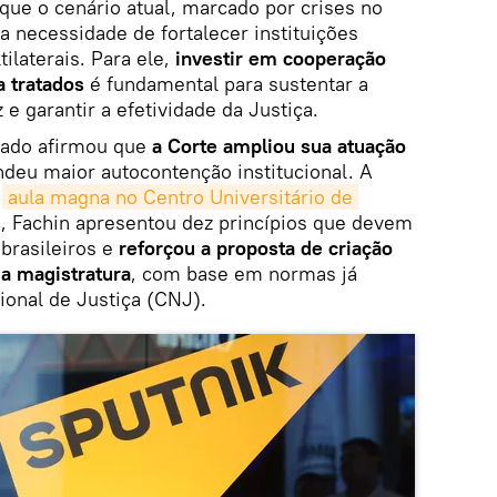
que o cenário atual, marcado por crises no
 a necessidade de fortalecer instituições
ilaterais. Para ele,
investir em cooperação
a tratados
é fundamental para sustentar a
e garantir a efetividade da Justiça.
rado afirmou que
a Corte ampliou sua atuação
deu maior autocontenção institucional. A
e
aula magna no Centro Universitário de 
, Fachin apresentou dez princípios que devem
 brasileiros e
reforçou a proposta de criação
 a magistratura
, com base em normas já
ional de Justiça (CNJ).