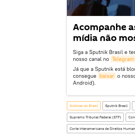
Acompanhe as
mídia não mos
Siga a Sputnik Brasil e t
nosso canal no
Telegram
Já que a Sputnik está bl
consegue
baixar
o nosso
Android).
Notícias do Brasil
Sputnik Brasil
Supremo Tribunal Federal (STF)
Con
Corte Interamericana de Direitos Huma