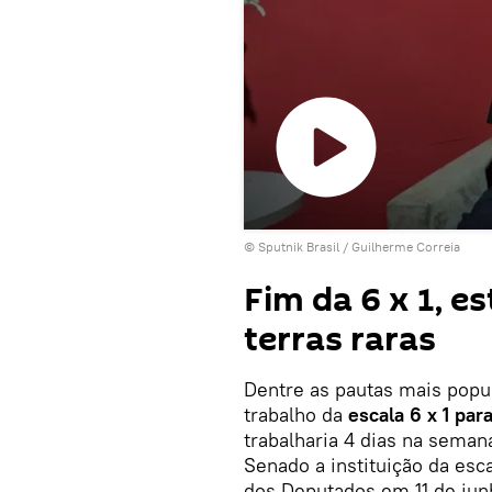
Reproduzir
© Sputnik Brasil / Guilherme Correia
o
vídeo
Fim da 6 x 1, e
terras raras
Dentre as pautas mais popul
trabalho da
escala 6 x 1 para
trabalharia 4 dias na seman
Senado a instituição da esc
dos Deputados em 11 de jun