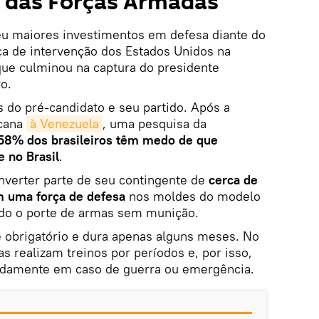
o das Forças Armadas
u maiores investimentos em defesa diante do
a de intervenção dos Estados Unidos na
que culminou na captura do presidente
o.
 do pré-candidato e seu partido. Após a
icana
à Venezuela
, uma pesquisa da
58% dos brasileiros têm medo de que
 no Brasil
.
onverter parte de seu contingente de
cerca de
em uma força de defesa
nos moldes do modelo
ando o porte de armas sem munição.
 é obrigatório e dura apenas alguns meses. No
s realizam treinos por períodos e, por isso,
idamente em caso de guerra ou emergência.