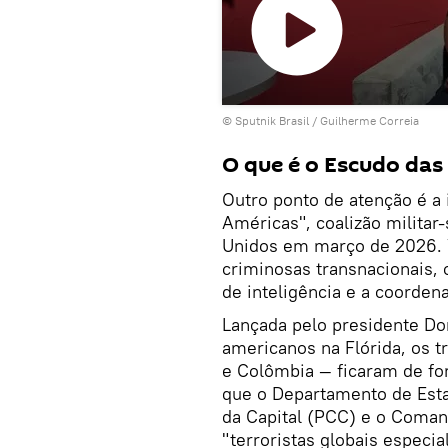
Reproduzir
© Sputnik Brasil / Guilherme Correia
o
vídeo
O que é o Escudo das
Outro ponto de atenção é a 
Américas", coalizão militar
Unidos em março de 2026. 
criminosas transnacionais
de inteligência e a coorden
Lançada pelo presidente Do
americanos na Flórida, os t
e Colômbia — ficaram de for
que o Departamento de Est
da Capital (PCC) e o Coma
"terroristas globais especi