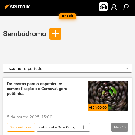
Brasil
Sambódromo
Escolher o período
De costas para o espetáculo:
camarotização do Carnaval gera
polêmica
1:00:00
5 de março 2025, 15:00
Sambódromo
Jabuticaba Sem Caroço
Mais
10