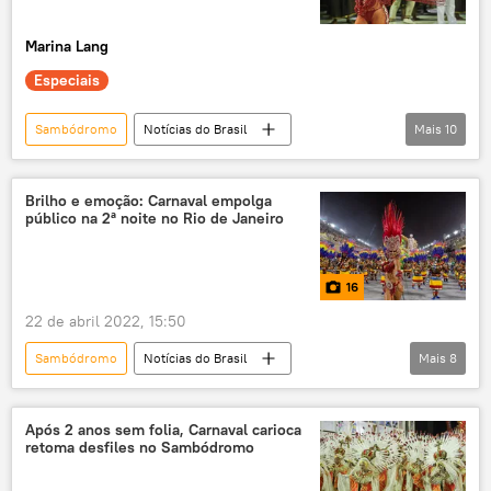
Portela
Mocidade
Liesa
Marina Lang
Especiais
Sambódromo
Notícias do Brasil
Mais
10
Carnaval
folia
festa
Sapucaí
turismo
Rio de Janeiro
Brilho e emoção: Carnaval empolga
público na 2ª noite no Rio de Janeiro
Brasil
América Latina
América do Sul
Economia
16
exclusiva
22 de abril 2022, 15:50
Sambódromo
Notícias do Brasil
Mais
8
Carnaval
Rio de Janeiro
Brasil
Sapucaí
folia
festa
Após 2 anos sem folia, Carnaval carioca
retoma desfiles no Sambódromo
América do Sul
turismo
COVID-19