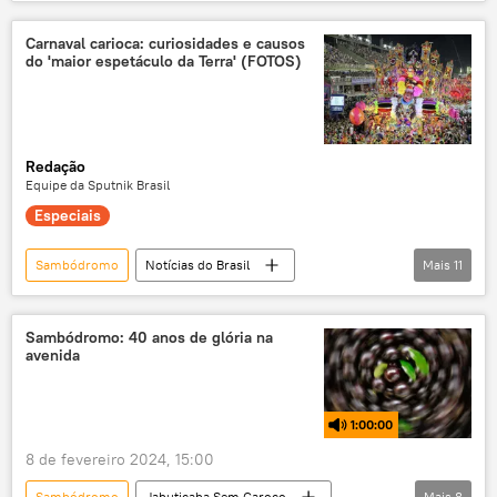
rádio
podcast
Brasil
Carnaval
festas populares
Carnaval carioca: curiosidades e causos
do 'maior espetáculo da Terra' (FOTOS)
sociedade civil
cultura
samba
desfile
escolas de samba
Redação
Equipe da Sputnik Brasil
Especiais
Sambódromo
Notícias do Brasil
Mais
11
Dom Pedro II
Oscar Niemeyer
Rio de Janeiro
Brasil
Salgueiro
Sambódromo: 40 anos de glória na
avenida
Carnaval
festas populares
samba
Cultura
Sociedade
Guinness Book
1:00:00
8 de fevereiro 2024, 15:00
Sambódromo
Jabuticaba Sem Caroço
Mais
8