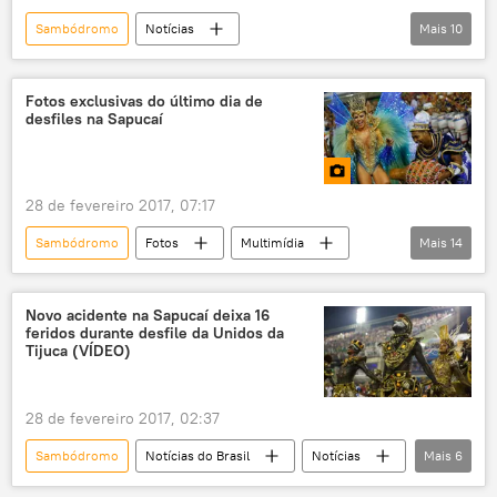
Sambódromo
Notícias
Mais
10
Notícias do Brasil
São Clemente
Samba
Marcelo Adnet
humor
Fotos exclusivas do último dia de
desfiles na Sapucaí
paródia
desfile
Carnaval
fake news
Jair Bolsonaro
Rio de Janeiro
28 de fevereiro 2017, 07:17
Sambódromo
Fotos
Multimídia
Mais
14
Notícias do Brasil
Notícias
Folia de 2017
Rio de Janeiro
Novo acidente na Sapucaí deixa 16
feridos durante desfile da Unidos da
Mangueira
Mocidade
Portela
Tijuca (VÍDEO)
União da Ilha
Unidos da Tijuca
São Clemente
Carnaval 2017
28 de fevereiro 2017, 02:37
Sapucai
escolas de samba
Sambódromo
Notícias do Brasil
Notícias
Mais
6
grupo especial
Folia de 2017
Rio de Janeiro