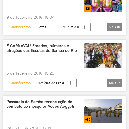
Unidos da Tijuca
Carnaval
samba
2016
escolas de samba
9 de fevereiro 2016, 18:04
Notícias do Brasil
Sambódromo
Fotos
Multimídia
Mais
10
Rio de Janeiro
Mangueira
Salgueiro
Vila Isabel
Portela
É CARNAVAL! Enredos, números e
atrações das Escolas de Samba do Rio
São Clemente
Imperatriz Leopoldinense
Carnaval 2016
desfile
escolas de samba
5 de fevereiro 2016, 13:28
Sambódromo
Notícias do Brasil
Mais
17
Notícias
Rio de Janeiro
Mangueira
Estácio de Sá
Imperatriz Leopoldinense
Passarela do Samba recebe ação de
combate ao mosquito Aedes Aegypti
Mocidade
Beija-Flor
Portela
Salgueiro
União da Ilha
Unidos da Tijuca
Grande Rio
26 de janeiro 2016, 17:19