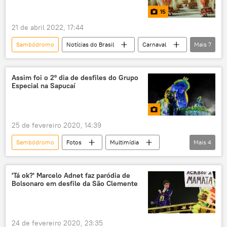
15
21 de abril 2022, 17:44
Sambódromo
Notícias do Brasil
Carnaval
Mais
7
Brasil
América Latina
América do Sul
festa
Assim foi o 2º dia de desfiles do Grupo
Especial na Sapucaí
escola de samba
folia
samba
25 de fevereiro 2020, 14:39
Sambódromo
Fotos
Multimídia
Mais
4
fotos
escolas de samba
Sapucaí
Carnaval
'Tá ok?' Marcelo Adnet faz paródia de
Bolsonaro em desfile da São Clemente
24 de fevereiro 2020, 23:35