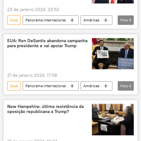
23 de janeiro 2024, 23:52
Iowa
Panorama internacional
Américas
Mais
8
Donald Trump
Nikki Haley
Joe Biden
New Hampshire
Flórida
EUA: Ron DeSantis abandona campanha
para presidente e vai apoiar Trump
ONU
Estados Unidos
EUA
21 de janeiro 2024, 17:58
Iowa
Panorama internacional
Américas
Mais
8
Mundo
Ron DeSantis
Donald Trump
Flórida
New Hampshire: última resistência da
oposição republicana a Trump?
Estados Unidos
Casa Branca
Eleições nos EUA
Partido Republicano