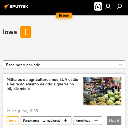
Brasil
Iowa
Escolher o período
Milhares de agricultores nos EUA estão
à beira do abismo devido à guerra no
Irã, diz mídia
26 de julho, 11:35
Iowa
Panorama internacional
Américas
Mais
6