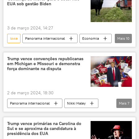
EUA sob gestão Biden
3 de março 2024, 14:27
Iowa
Panorama internacional
Economia
Mais
10
agricultura
pecuária
fazendeiros
EUA
Américas
crise de alimentos
Trump vence convenções republicanas
em Michigan e Missouri e demonstra
Joe Biden
força dominante na disputa
Departamento de Agricultura dos EUA
USDA
Fox News
2 de março 2024, 18:30
Panorama internacional
Nikki Haley
Mais
7
Michigan
Joe Biden
Donald Trump
Missouri
Estados Unidos
Trump vence primárias na Carolina do
Sul e se aproxima da candidatura à
Casa Branca
eleições
presidência dos EUA