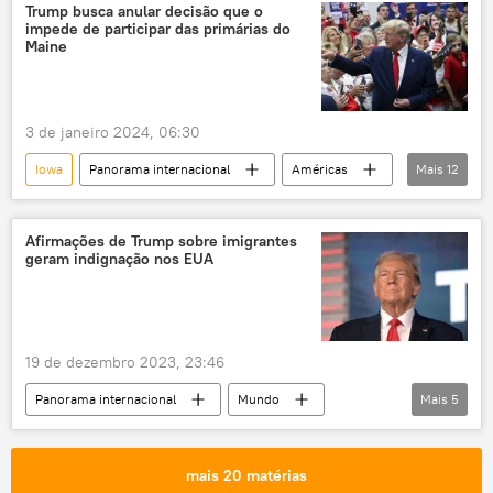
tiroteios em escolas dos EUA
tiroteio
Trump busca anular decisão que o
impede de participar das primárias do
crime
escola
EUA
Maine
3 de janeiro 2024, 06:30
Iowa
Panorama internacional
Américas
Mais
12
EUA
Donald Trump
Joe Biden
Ron DeSantis
Maine
Colorado
Afirmações de Trump sobre imigrantes
geram indignação nos EUA
Financial Times
Senado dos EUA
colégio eleitoral
Constituição dos EUA
Capitólio
Casa Branca
19 de dezembro 2023, 23:46
Panorama internacional
Mundo
Mais
5
Donald Trump
Adolf Hitler
Estados Unidos
New Hampshire
mais 20 matérias