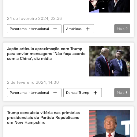
24 de fevereiro 2024, 22:36
Panorama internacional
Américas
Mais
9
Mundo
Donald Trump
Nikki Haley
Carolina do Sul
Estados Unidos
Japão articula aproximação com Trump
para enviar mensagem: 'Não faça acordo
Partido Republicano
política
com a China', diz mídia
eleições
primárias
2 de fevereiro 2024, 14:00
Panorama internacional
Donald Trump
Mais
6
Joe Biden
Fumio Kishida
China
Japão
Ásia e Oceania
Américas
Trump conquista vitória nas primárias
presidenciais do Partido Republicano
em New Hampshire