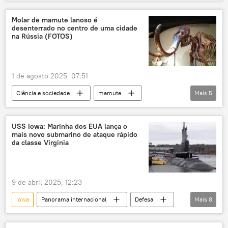
Donald Trump
Brasil
Sputnik
Irã
UOL
guerra
Molar de mamute lanoso é
desenterrado no centro de uma cidade
na Rússia (FOTOS)
1 de agosto 2025, 07:51
Ciência e sociedade
mamute
Mais
5
escavação
pré-histórico
Rússia
Nizhny Novgorod
animal extinto
USS Iowa: Marinha dos EUA lança o
mais novo submarino de ataque rápido
da classe Virginia
9 de abril 2025, 12:23
Iowa
Panorama internacional
Defesa
Mais
8
Virginia
Marinha dos EUA