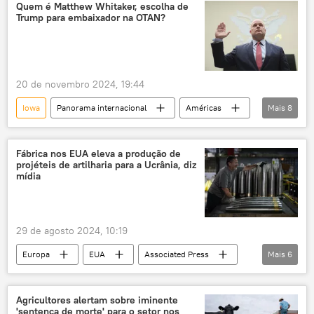
General Dynamics Electric Boat
Marinha
Quem é Matthew Whitaker, escolha de
Trump para embaixador na OTAN?
Tomahawk
submarino
Américas
EUA
20 de novembro 2024, 19:44
Iowa
Panorama internacional
Américas
Mais
8
Donald Trump
Matthew G. Whitaker
Estados Unidos
Federação da Rússia
Fábrica nos EUA eleva a produção de
projéteis de artilharia para a Ucrânia, diz
OTAN
mídia
Organização do Tratado do Atlântico Norte
Europa
Rússia
29 de agosto 2024, 10:19
Europa
EUA
Associated Press
Mais
6
Ucrânia
Rússia
artilharia
fábrica
fábricas
Defesa
Agricultores alertam sobre iminente
'sentença de morte' para o setor nos