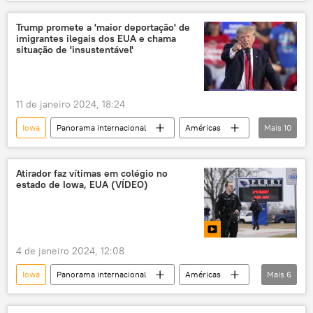
Donald Trump
Ron DeSantis
Nikki Haley
Flórida
Estados Unidos
Trump promete a 'maior deportação' de
imigrantes ilegais dos EUA e chama
Partido Republicano
Eleições nos EUA
situação de 'insustentável'
11 de janeiro 2024, 18:24
Iowa
Panorama internacional
Américas
Mais
10
Estados Unidos
Donald Trump
Nova York
Mark Adams
Mundo
Atirador faz vítimas em colégio no
estado de Iowa, EUA (VÍDEO)
imigrantes ilegais
deportação
crise
escola
Brooklyn
4 de janeiro 2024, 12:08
Iowa
Panorama internacional
Américas
Mais
6
Estados Unidos