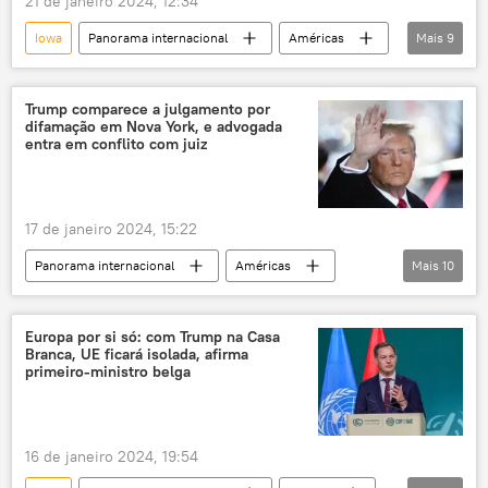
21 de janeiro 2024, 12:34
Iowa
Panorama internacional
Américas
Mais
9
EUA
eleições
Donald Trump
Nikki Haley
Ron DeSantis
Trump comparece a julgamento por
difamação em Nova York, e advogada
New Hampshire
Carolina do Sul
entra em conflito com juiz
Republicanos
Democratas
17 de janeiro 2024, 15:22
Panorama internacional
Américas
Mais
10
Donald Trump
Estados Unidos
Nova York
Eleições nos EUA
EUA
Europa por si só: com Trump na Casa
Branca, UE ficará isolada, afirma
Partido Republicano
julgamento
primeiro-ministro belga
difamação
agressão
tribunal
16 de janeiro 2024, 19:54