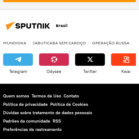
América do Sul
Brasil
MUNDIOKA
JABUTICABA SEM CAROÇO
OPERAÇÃO RUSSA
I
Telegram
Odysee
Twitter
Kwai
Quem somos
Termos de Uso
Contato
Política de privacidade
Política de Cookies
Dúvidas sobre tratamento de dados pessoais
Padrões da comunidade
RSS
Preferências de rastreamento