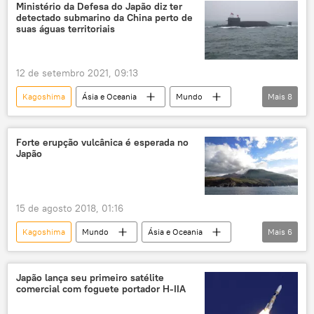
Forças Armadas dos EUA
Ministério da Defesa do Japão diz ter
detectado submarino da China perto de
Forças de Autodefesa do Japão
suas águas territoriais
Forças Armadas
SDF
Ásia e Oceania
12 de setembro 2021, 09:13
Kagoshima
Ásia e Oceania
Mundo
Mais
8
Notícias
Ilhas Senkaku
Ministério da Defesa
Forte erupção vulcânica é esperada no
Japão
Ministério da Defesa do Japão
Marinha
Marinha do Japão
China
Japão
15 de agosto 2018, 01:16
Kagoshima
Mundo
Ásia e Oceania
Mais
6
Notícias
Japão
Kuchinoerabu
Kyodo News
Japão lança seu primeiro satélite
comercial com foguete portador H-IIA
Agência Japonesa de Metereologia