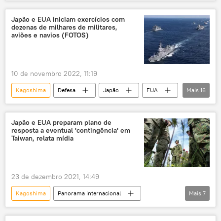
Harald V
Japão
Tóquio
Marinha dos EUA
Estados Unidos
Japão e EUA iniciam exercícios com
dezenas de milhares de militares,
Américas
Ásia e Oceania
aviões e navios (FOTOS)
10 de novembro 2022, 11:19
Kagoshima
Defesa
Japão
EUA
Mais
16
Austrália
Canadá
Reino Unido
Twitter
Marinha Real
Cyclone
Japão e EUA preparam plano de
resposta a eventual 'contingência' em
Okinawa
MV-22 Osprey
Taiwan, relata mídia
Ministério da Defesa
Ministério da Defesa do Japão
França
23 de dezembro 2021, 14:49
Índia
Nova Zelândia
Filipinas
Kagoshima
Panorama internacional
Mais
7
Coreia do Sul
OTAN
Japão
Okinawa
EUA