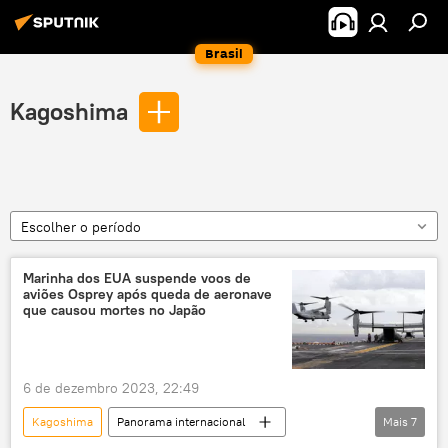
Brasil
Kagoshima
Escolher o período
Marinha dos EUA suspende voos de
aviões Osprey após queda de aeronave
que causou mortes no Japão
6 de dezembro 2023, 22:49
Kagoshima
Panorama internacional
Mais
7