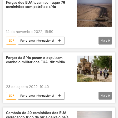
SANA
Forças Democráticas da Síria
Forças dos EUA levam ao Iraque 76
caminhões com petróleo sírio
14 de novembro 2022, 15:50
SDF
Panorama internacional
Mais
9
Oriente Médio e África
SANA
Síria
EUA
Al Jazira
Iraque
Forças da Síria param e expulsam
comboio militar dos EUA, diz mídia
Forças Democráticas da Síria
Forças Democráticas Sírias (SDF)
EUA no Iraque
23 de agosto 2022, 10:40
SDF
Panorama internacional
Mais
9
Ásia e Oceania
Síria
EUA
SANA
Qamishli
Al-Hasakah
Comboio de 40 caminhões dos EUA
carregando trigo da Síria deixa o país,