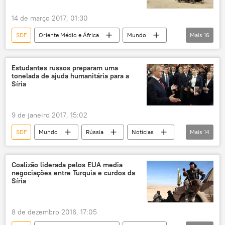
14 de março 2017, 01:30
SDF
Oriente Médio e África
Mundo
Mais
16
Notícias
Síria
Damasco
Raqqa
Qamishli
Curdistão
Estudantes russos preparam uma
tonelada de ajuda humanitária para a
Al-Hasakah
Rumeilan
Semalika
Síria
Barack Obama
John Dorrian
Daesh
FDS
fuzileiros navais
9 de janeiro 2017, 15:02
Inherent Resolve
EUA
SDF
Mundo
Rússia
Notícias
Mais
14
Síria
Turquia
Damasco
Rússia Unida
Molodaya Gvardiya
Coalizão liderada pelos EUA media
negociações entre Turquia e curdos da
Guarda Jovem
YPG
Daesh
Síria
Aeroporto Vnukovo
ala jovem
cessar-fogo
estudantes
8 de dezembro 2016, 17:05
ajuda humanitária
campanha