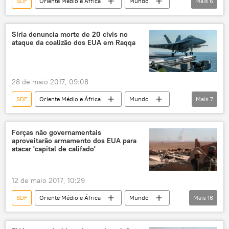
SDF
Oriente Médio e África
Mundo
Mais
6
Notícias
Raqqa
Síria
Ryan Dillon
coalizão internacional
Síria denuncia morte de 20 civis no
ataque da coalizão dos EUA em Raqqa
Daesh
28 de maio 2017, 09:08
SDF
Oriente Médio e África
Mundo
Mais
7
Notícias
Síria
Raqqa
coalizão internacional
vítimas
Forças não governamentais
aproveitarão armamento dos EUA para
ataque aéreo
curdos
atacar 'capital de califado'
12 de maio 2017, 10:29
SDF
Oriente Médio e África
Mundo
Mais
16
Notícias
Síria
Damasco
Turquia
Ancara