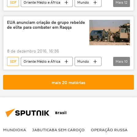
SDF
Oriente Médio e África
Mundo
Mais
12
Notícias
Turquia
Curdistão sírio
Raqqa
Manbij
YPG
PKK
EUA anunciam criação de grupo rebelde
de elite para combater em Raqqa
Daesh
Estado Islâmico
curdos
negociações
EUA
8 de dezembro 2016, 16:36
SDF
Oriente Médio e África
Mundo
Mais
10
Notícias
Síria
Raqqa
John Dorrian
SEF
Daesh
mais 20 matérias
Estado Islâmico
ISIS
Inherent Resolve
EUA
Brasil
MUNDIOKA
JABUTICABA SEM CAROÇO
OPERAÇÃO RUSSA
I