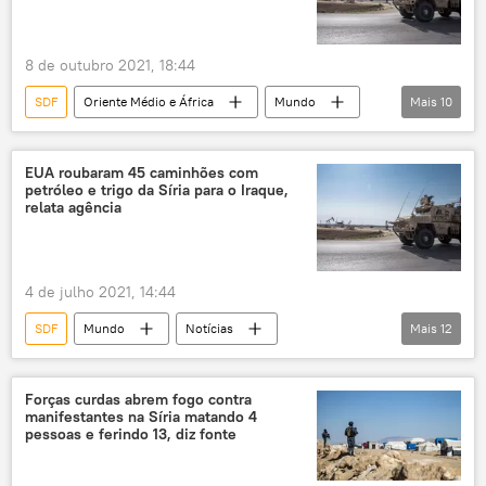
Forças Armadas
Kagoshima
Ásia e Oceania
8 de outubro 2021, 18:44
SDF
Oriente Médio e África
Mundo
Mais
10
Notícias
Al-Hasakah
SANA
Forças Democráticas da Síria
EUA roubaram 45 caminhões com
petróleo e trigo da Síria para o Iraque,
Forças Democráticas Sírias (SDF)
Joe Biden
relata agência
Casa Branca
EUA
Donald Trump
Síria
4 de julho 2021, 14:44
SDF
Mundo
Notícias
Mais
12
Oriente Médio e África
SANA
Al-Hasakah
Rmelan
Forças curdas abrem fogo contra
manifestantes na Síria matando 4
Forças Armadas
Forças Armadas dos EUA
pessoas e ferindo 13, diz fonte
Forças Democráticas da Síria
Deir ez-Zor