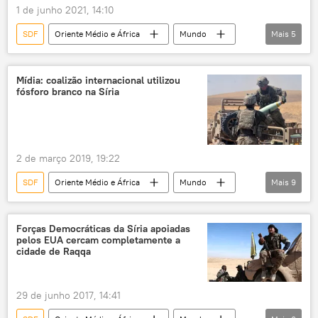
Raqqa
EUA
Iraque
Síria
1 de junho 2021, 14:10
SDF
Oriente Médio e África
Mundo
Mais
5
Notícias
Forças Democráticas Sírias (SDF)
FDS
Sputnik
Sputnik News
Mídia: coalizão internacional utilizou
fósforo branco na Síria
2 de março 2019, 19:22
SDF
Oriente Médio e África
Mundo
Mais
9
Notícias
Baghouz
Síria
Bassam Ishak
Forças Democráticas da Síria apoiadas
pelos EUA cercam completamente a
Forças Democráticas Sírias (SDF)
Daesh
cidade de Raqqa
fósforo
fósforo branco
EUA
29 de junho 2017, 14:41