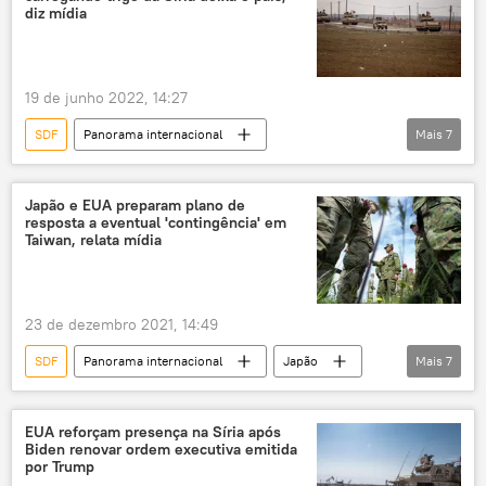
Exército
Exército da Síria
diz mídia
Forças Democráticas da Síria
19 de junho 2022, 14:27
SDF
Panorama internacional
Mais
7
Oriente Médio e África
Américas
Síria
EUA
SANA
Japão e EUA preparam plano de
resposta a eventual 'contingência' em
Forças Democráticas da Síria
Al-Hasakah
Taiwan, relata mídia
23 de dezembro 2021, 14:49
SDF
Panorama internacional
Japão
Mais
7
Okinawa
EUA
Forças Armadas dos EUA
EUA reforçam presença na Síria após
Biden renovar ordem executiva emitida
Forças de Autodefesa do Japão
por Trump