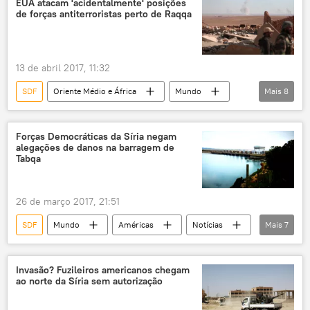
EUA atacam 'acidentalmente' posições
de forças antiterroristas perto de Raqqa
Curdistão iraquiano
Raqqa
Donald Trump
Unidades de Proteção Popular (YPG)
Daesh
13 de abril 2017, 11:32
Partido dos Trabalhadores do Curdistão (PKK)
SDF
Oriente Médio e África
Mundo
Mais
8
carros
veículos blindados
Notícias
Raqqa
Eufrates
armamento
armas
EUA
Tabqa
Daesh
Forças Democráticas da Síria negam
alegações de danos na barragem de
Unidades de Proteção Popular (YPG)
vítimas
Tabqa
ataque
26 de março 2017, 21:51
SDF
Mundo
Américas
Notícias
Mais
7
Síria
Raqqa
Eufrates
Tabqa
Estado Islâmico
Daesh
Invasão? Fuzileiros americanos chegam
ao norte da Síria sem autorização
Forças Democráticas da Síria