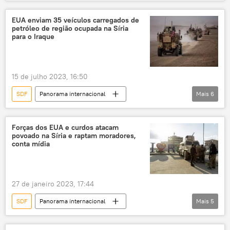
Ásia e Oceania
Mundo
Japão
Estados Unidos
Tóquio
EUA enviam 35 veículos carregados de
petróleo de região ocupada na Síria
Forças Armadas
The New York Times
para o Iraque
TikTok
X
Constituição
militarização
15 de julho 2023, 16:50
SDF
Panorama internacional
Mais
6
Oriente Médio e África
Síria
EUA
SANA
Forças Democráticas da Síria
Forças dos EUA e curdos atacam
povoado na Síria e raptam moradores,
Al-Hasakah
conta mídia
27 de janeiro 2023, 17:44
SDF
Panorama internacional
Mais
5
Oriente Médio e África
Síria
EUA