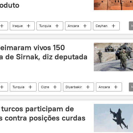
oduto
Iraque
Turquia
Ancara
Ceyhan
petróleo
ueimaram vivos 150
a de Sirnak, diz deputada
Turquia
Cizre
Diyarbakir
Ancara
ático dos Povos
ão (PKK)
Unidades de Proteção Popular (YPG)
 turcos participam de
ueimados vivos
toque de recolher
 contra posições curdas