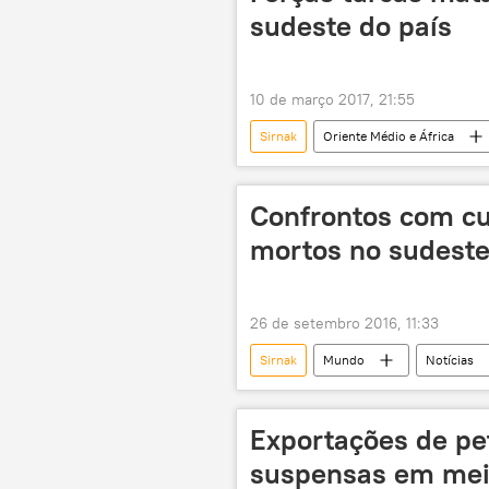
sudeste do país
10 de março 2017, 21:55
Sirnak
Oriente Médio e África
Uludere
PKK
curdo
Confrontos com cu
mortos no sudeste
26 de setembro 2016, 11:33
Sirnak
Mundo
Notícias
Partido dos Trabalhadores do Curdist
soldados
mortos
o
Exportações de pe
suspensas em meio