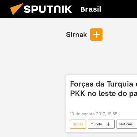
Brasil
Sirnak
Forças da Turquia 
PKK no leste do pa
10 de agosto 2017, 19:35
Sirnak
Mundo
Notícias
Tunceli
Malazgirt
P