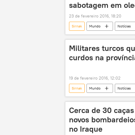
sabotagem em ole
23 de fevereiro 2016, 18:20
Sirnak
Mundo
Notícias
Curdistão
Reuters
Militares turcos q
curdos na provínci
19 de fevereiro 2016, 12:02
Sirnak
Mundo
Notícias
Feleknas Uca
Partido Democr
Partido dos Trabalhadores do Curdist
Cerca de 30 caças
curdos
massacre
q
novos bombardeios
no Iraque