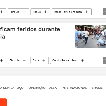
Turquia
Iraque
Recep Tayyip Erdogan
F-16
terrorismo
bombardeios
s ficam feridos durante
ia
Turquia
Cirze
Curdistão iraquiano
Islâmico
PKK
HaberTurk
conflitos
BA SEM CAROÇO
OPERAÇÃO RUSSA
INTERNACIONAL
BRASIL