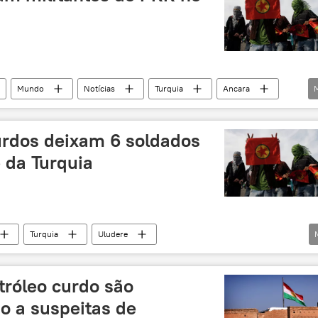
Mundo
Notícias
Turquia
Ancara
s
rdos deixam 6 soldados
 da Turquia
Turquia
Uludere
ão (PKK)
confrontos
curdos
autonomia
rganização terrorista
tróleo curdo são
 a suspeitas de