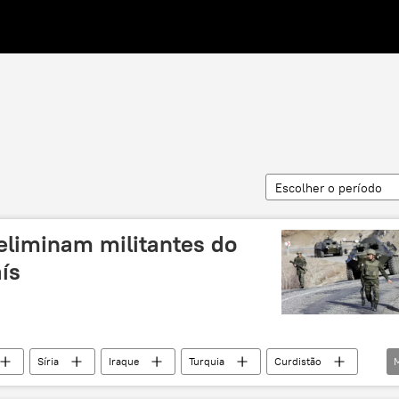
Escolher o período
eliminam militantes do
ís
Síria
Iraque
Turquia
Curdistão
KK
curdos