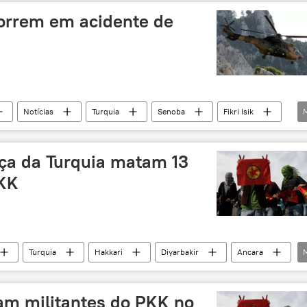
morrem em acidente de
Notícias
Turquia
Senoba
Fikri Isik
nte
helicóptero
ça da Turquia matam 13
KK
Turquia
Hakkari
Diyarbakir
Ancara
am militantes do PKK no