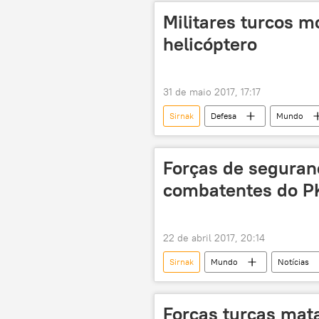
Militares turcos 
helicóptero
31 de maio 2017, 17:17
Sirnak
Defesa
Mundo
Anadolu
IHA
acide
Forças de seguran
combatentes do P
22 de abril 2017, 20:14
Sirnak
Mundo
Notícias
PKK
curdos
Forças turcas mat