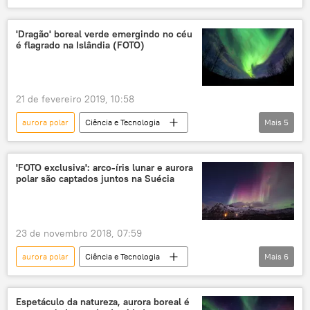
Murmansk
foto
ilusão
vídeo
luz
fenômeno astronômico
'Dragão' boreal verde emergindo no céu
é flagrado na Islândia (FOTO)
Rússia
21 de fevereiro 2019, 10:58
aurora polar
Ciência e Tecnologia
Mais
5
Notícias
Sociedade
Islândia
aurora boreal
luzes
'FOTO exclusiva': arco-íris lunar e aurora
polar são captados juntos na Suécia
campo magnético
23 de novembro 2018, 07:59
aurora polar
Ciência e Tecnologia
Mais
6
Notícias
Sociedade
Suécia
foto
arco-íris
fenômeno
Espetáculo da natureza, aurora boreal é