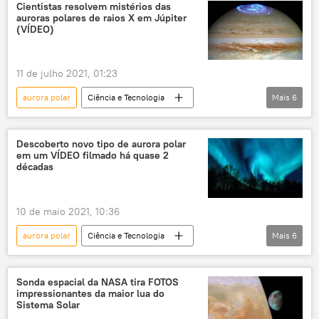
erupção solar
campo magnético
Cientistas resolvem mistérios das
auroras polares de raios X em Júpiter
Terra
(VÍDEO)
11 de julho 2021, 01:23
aurora polar
Ciência e Tecnologia
Mais
6
Sociedade
Notícias
Júpiter
descoberta
astrônomo
cientistas
Descoberto novo tipo de aurora polar
em um VÍDEO filmado há quase 2
décadas
10 de maio 2021, 10:36
aurora polar
Ciência e Tecnologia
Mais
6
Sociedade
Notícias
ciência
vídeo
luz
brilho
Sonda espacial da NASA tira FOTOS
impressionantes da maior lua do
Sistema Solar