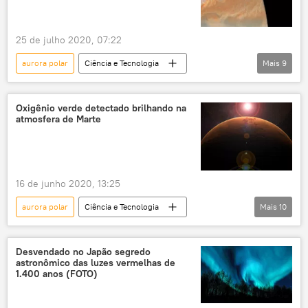
25 de julho 2020, 07:22
aurora polar
Ciência e Tecnologia
Mais
9
Sociedade
Notícias
Júpiter
sonda espacial
Sistema Solar
Oxigênio verde detectado brilhando na
atmosfera de Marte
satélite
Terra
partículas
NASA
16 de junho 2020, 13:25
aurora polar
Ciência e Tecnologia
Mais
10
Sociedade
Notícias
satélite
sonda espacial
Sistema Solar
Desvendado no Japão segredo
astronômico das luzes vermelhas de
brilho
verde
atmosfera
1.400 anos (FOTO)
Terra
Marte