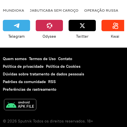
MUNDIOKA
JABUTICABA SEM CAROÇO
OPERAÇÃO RUSSA
I
Telegram
Odysee
Twitter
Kwai
Quem somos
Termos de Uso
Contato
Política de privacidade
Política de Cookies
Dúvidas sobre tratamento de dados pessoais
Padrões da comunidade
RSS
Preferências de rastreamento
© 2026 Sputnik Todos os direitos reservados. 18+