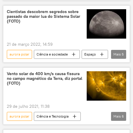
astronomia
Ciência e Tecnologia
Júpiter
Saturno
Sol
Cientistas descobrem segredos sobre
passado da maior lua do Sistema Solar
James Webb
exploração do espaço
(FOTO)
Sistema Solar
NASA
telescópio
Espaço
21 de março 2022, 14:59
aurora polar
Ciência e sociedade
Espaço
Mais
5
Júpiter
Lua
NASA
Juno
cratera
Vento solar de 400 km/s causa fissura
no campo magnético da Terra, diz portal
(FOTO)
29 de julho 2021, 11:38
aurora polar
Ciência e Tecnologia
Mais
6
Sociedade
Notícias
Sol