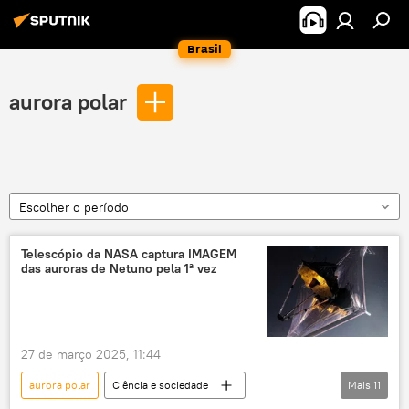
Brasil
aurora polar
Escolher o período
Telescópio da NASA captura IMAGEM
das auroras de Netuno pela 1ª vez
27 de março 2025, 11:44
aurora polar
Ciência e sociedade
Mais
11