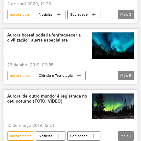
2 de abril 2020, 12:28
aurora polar
Notícias
Sociedade
Mais
3
Ciência e Tecnologia
aurora boreal
Japão
Aurora boreal poderia 'enfraquecer a
civilização', alerta especialista
23 de abril 2019, 06:55
aurora polar
Ciência e Tecnologia
Mais
5
Sociedade
Notícias
aurora boreal
luzes
estudo
Aurora 'de outro mundo' é registrada no
céu noturno (FOTO, VÍDEO)
15 de março 2019, 12:01
aurora polar
Notícias
Sociedade
Mais
7