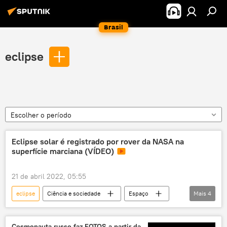
Brasil
eclipse
Escolher o período
Eclipse solar é registrado por rover da NASA na
superfície marciana (VÍDEO)
21 de abril 2022, 05:55
eclipse
Ciência e sociedade
Espaço
Mais
4
Ciência e Tecnologia
Marte
astrônomo
NASA
Cosmonauta russo faz FOTOS a partir da