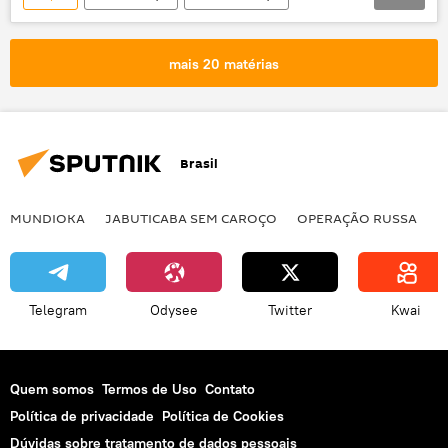
fim do mundo
profecia
EUA
Notícias do Brasil
Terra
mais 20 matérias
Brasil
MUNDIOKA
JABUTICABA SEM CAROÇO
OPERAÇÃO RUSSA
I
Telegram
Odysee
Twitter
Kwai
Quem somos
Termos de Uso
Contato
Política de privacidade
Política de Cookies
Dúvidas sobre tratamento de dados pessoais