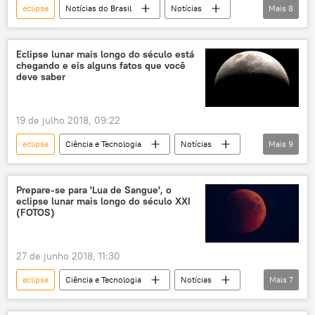
eclipse
Notícias do Brasil
Notícias
Mais
8
astronomia
Lua de Sangue
céu
astrônomo
eclipse lunar
Eclipse lunar mais longo do século está
chegando e eis alguns fatos que você
fenômeno astronômico
Lua
NASA
deve saber
19 de julho 2018, 09:22
eclipse
Ciência e Tecnologia
Notícias
Mais
9
Sociedade
Ásia
América do Sul
América do Norte
América Central
Prepare-se para 'Lua de Sangue', o
eclipse lunar mais longo do século XXI
Austrália
Marte
Terra
Lua
(FOTOS)
27 de junho 2018, 11:30
eclipse
Ciência e Tecnologia
Notícias
Mais
7
Sociedade
América Latina
Lua