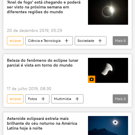
telescópio
NASA
'Anel de fogo' está chegando e poderá
ser visto na próxima semana em
diferentes regiões do mundo
20 de dezembro 2019, 05:29
eclipse
Ciência e Tecnologia
Sociedade
Mais
6
Notícias
Eclipse solar
eclipse lunar
Lua
NASA
Terra
Beleza do fenômeno do eclipse lunar
parcial é vista em torno do mundo
17 de julho 2019, 08:30
eclipse
Fotos
Multimídia
Mais
3
satélite
fenômeno
Lua
Terra
Asteroide eclipsará estrela mais
brilhante do céu noturno na América
Latina hoje à noite