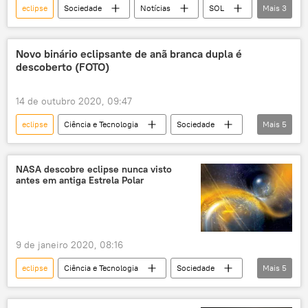
eclipse
Sociedade
Notícias
SOL
Mais
3
Lua
Terra
NASA
Novo binário eclipsante de anã branca dupla é
descoberto (FOTO)
14 de outubro 2020, 09:47
eclipse
Ciência e Tecnologia
Sociedade
Mais
5
Notícias
astrônomo
estudo
estrelas
estrela anã
NASA descobre eclipse nunca visto
antes em antiga Estrela Polar
9 de janeiro 2020, 08:16
eclipse
Ciência e Tecnologia
Sociedade
Mais
5
Notícias
estrelas
Pirâmide