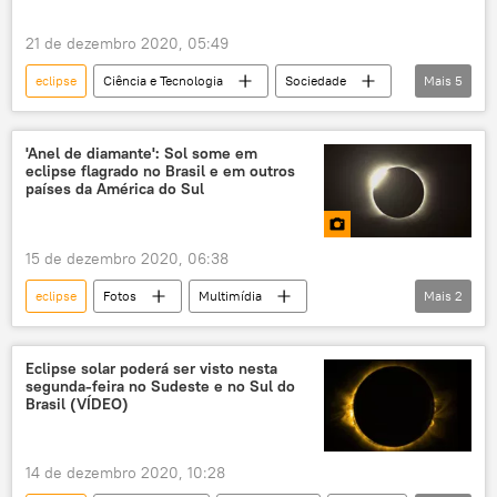
21 de dezembro 2020, 05:49
eclipse
Ciência e Tecnologia
Sociedade
Mais
5
Notícias
cometa
Sol
eclipse solar
astrônomo
'Anel de diamante': Sol some em
eclipse flagrado no Brasil e em outros
países da América do Sul
15 de dezembro 2020, 06:38
eclipse
Fotos
Multimídia
Mais
2
América do Sul
Eclipse solar
Eclipse solar poderá ser visto nesta
segunda-feira no Sudeste e no Sul do
Brasil (VÍDEO)
14 de dezembro 2020, 10:28