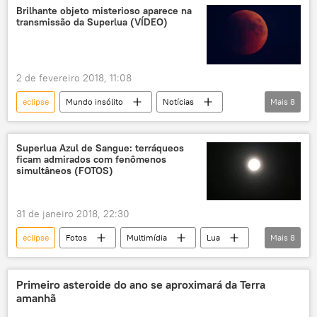
Espaço
fenômeno
NASA
Brilhante objeto misterioso aparece na
transmissão da Superlua (VÍDEO)
Terra
2 de fevereiro 2018, 11:08
eclipse
Mundo insólito
Notícias
Mais
8
Sociedade
Reino Unido
OVNI
extraterrestre
Superlua
Superlua Azul de Sangue: terráqueos
ficam admirados com fenômenos
objeto suspeito
EUA
NASA
simultâneos (FOTOS)
31 de janeiro 2018, 22:30
eclipse
Fotos
Multimídia
Lua
Mais
8
Sol
fenômeno
Lua de Sangue
lua azul
Superlua
Lua cheia
Primeiro asteroide do ano se aproximará da Terra
amanhã
Notícias do Brasil
Terra