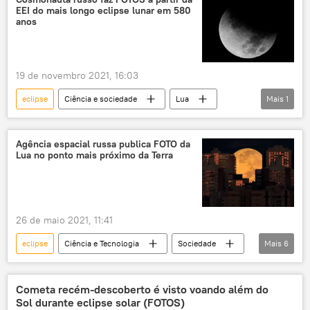
EEI do mais longo eclipse lunar em 580
anos
19 de novembro 2021, 16:03
eclipse
Ciência e sociedade
Lua
Mais
1
ciência
Agência espacial russa publica FOTO da
Lua no ponto mais próximo da Terra
26 de maio 2021, 11:41
eclipse
Ciência e Tecnologia
Sociedade
Mais
6
Notícias
Lua
Roscosmos
Espaço
sonda
Terra
Cometa recém-descoberto é visto voando além do
Sol durante eclipse solar (FOTOS)