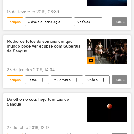
18 de fevereiro 2019, 06:39
eclipse
Ciência e Tecnologia
Notícias
Mais
8
Sociedade
América Latina
Argentina
Chile
estrelas
Melhores fotos da semana em que
mundo pôde ver eclipse com Superlua
céu
astrônomo
fenômeno
de Sangue
26 de janeiro 2019, 14:04
eclipse
Fotos
Multimídia
Grécia
Mais
8
Venezuela
Vladimir Putin
manifestações
modelos
desfile
De olho no céu: hoje tem Lua de
Sangue
Superlua
Rússia
França
27 de julho 2018, 12:12