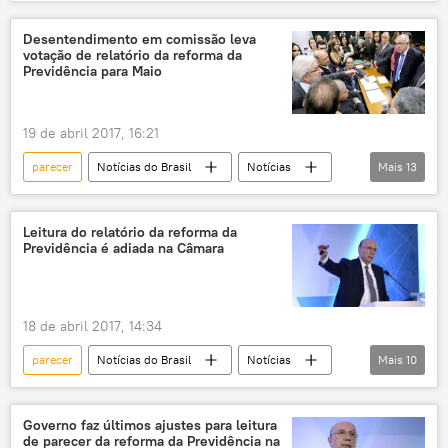
Michel Temer
Sergio Zveiter
leitura
denúncia
acusação
Defesa
Desentendimento em comissão leva
votação de relatório da reforma da
Previdência para Maio
19 de abril 2017, 16:21
parecer
Notícias do Brasil
Notícias
Mais
13
Sociedade
Arthur Maia
Ivan Valente
Câmara dos Deputados
Leitura do relatório da reforma da
Previdência é adiada na Câmara
CNBB
OAB
Conselho Federal de Economia (COFECON)
reforma da previdência
leitura
18 de abril 2017, 14:34
debate
relatório
tumulto
parecer
Notícias do Brasil
Notícias
Mais
10
direitos dos trabalhadores
Sociedade
Henrique Meirelles
Carlos Marun
Arthur Maia
Governo faz últimos ajustes para leitura
de parecer da reforma da Previdência na