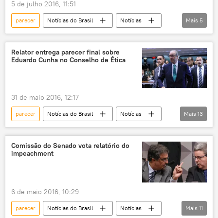
5 de julho 2016, 11:51
parecer
Notícias do Brasil
Notícias
Mais
5
Eduardo Cunha
CCJ
Câmara dos Deputados
recurso
Relator entrega parecer final sobre
Eduardo Cunha no Conselho de Ética
cassação
31 de maio 2016, 12:17
parecer
Notícias do Brasil
Notícias
Mais
13
Eduardo Cunha
Marcos Rogério
PMDB
DEM
Conselho de Ética
Comissão do Senado vota relatório do
impeachment
Câmara dos Deputados
contas no exterior
contas secretas
relatório
cassação
investigação
quebra de decoro parlamentar
6 de maio 2016, 10:29
CPI da Petrobras
parecer
Notícias do Brasil
Notícias
Mais
11