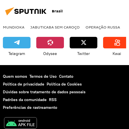
Alto Comissariado das Nações Unidas para os Direitos Humanos
Brasil
justiça
investigação
avaliação
embaixada
grupo de trabalho
MUNDIOKA
JABUTICABA SEM CAROÇO
OPERAÇÃO RUSSA
I
detenção arbitrária
EUA
Telegram
Odysee
Twitter
Kwai
Quem somos
Termos de Uso
Contato
Política de privacidade
Política de Cookies
Dúvidas sobre tratamento de dados pessoais
Padrões da comunidade
RSS
Preferências de rastreamento