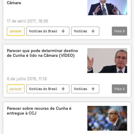
Câmara dos Deputados
Câmara
reforma da previdência
aposentadoria
mulheres
leitura
adiamento
17 de abril 2017, 18:36
parecer
Notícias do Brasil
Notícias
Mais
9
Sociedade
Michel Temer
Arthur Maia
Henrique Meirelles
Parecer que pode determinar destino
de Cunha é lido na Câmara (VÍDEO)
Congresso Nacional
Câmara dos Deputados
leitura
comissão especial
reforma da previdência
6 de julho 2016, 11:13
parecer
Notícias do Brasil
Notícias
Mais
4
Eduardo Cunha
Câmara dos Deputados
Conselho de Ética
relator
Parecer sobre recurso de Cunha é
entregue à CCJ