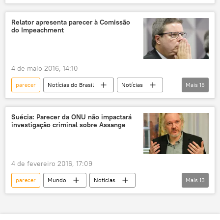
Impeachment no Senado
Dilma Rousseff
José Eduardo Cardozo
Antonio Anastasia
Relator apresenta parecer à Comissão
do Impeachment
Senado
Comissão do impeachment
TV Senado
relatório
votação
golpe
afastamento
4 de maio 2016, 14:10
parecer
Notícias do Brasil
Notícias
Mais
15
Impeachment no Senado
Brasília
Dilma Rousseff
José Eduardo Cardozo
Suécia: Parecer da ONU não impactará
investigação criminal sobre Assange
Antonio Anastasia
Senado
Comissão do impeachment
impeachment
golpe
apresentação
transmissão
4 de fevereiro 2016, 17:09
leitura
ao vivo
processo
parecer
Mundo
Notícias
Mais
13
relator
Suécia
Equador
Londres
Julian Assange
ONU
WikiLeaks